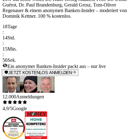
Guérot, Dr. Paul Brandenburg, Gerald Grosz, Tom-Oliver
Regenauer & einem anonymen Banken-Insider
– moderiert von
Dominik Kettner
.
100 % kostenlos.
18
Tage
:
14
Std.
:
15
Min.
:
56
Sek.
Ein anonymer Banken-Insider packt aus – nur live
JETZT KOSTENLOS ANMELDEN
12.000
Anmeldungen
4,9/5
Google