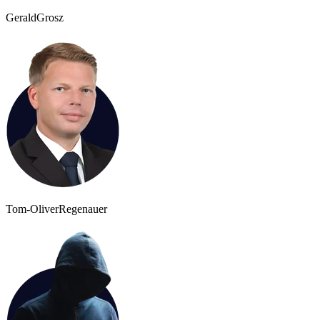
Gerald
Grosz
Tom-Oliver
Regenauer