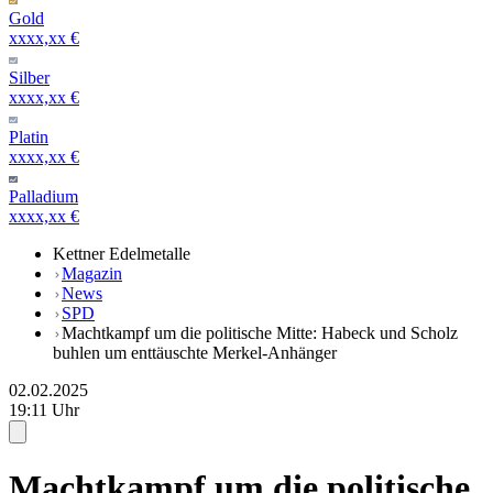
Gold
xxxx,xx €
Silber
xxxx,xx €
Platin
xxxx,xx €
Palladium
xxxx,xx €
Kettner Edelmetalle
Magazin
News
SPD
Machtkampf um die politische Mitte: Habeck und Scholz
buhlen um enttäuschte Merkel-Anhänger
02.02.2025
19:11 Uhr
Machtkampf um die politische