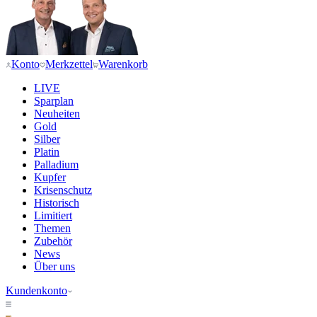
Konto
Merkzettel
Warenkorb
LIVE
Sparplan
Neuheiten
Gold
Silber
Platin
Palladium
Kupfer
Krisenschutz
Historisch
Limitiert
Themen
Zubehör
News
Über uns
Kundenkonto