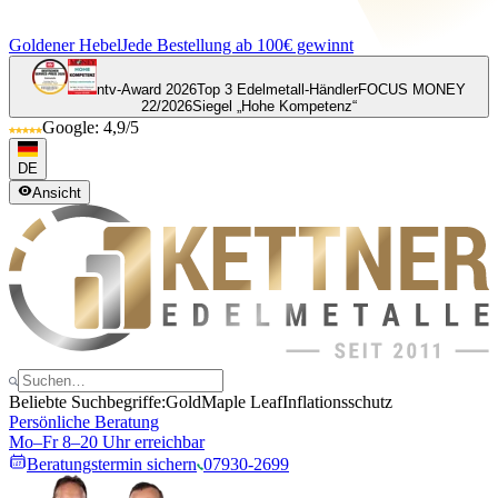
Goldener Hebel
Jede Bestellung ab 100€ gewinnt
ntv-Award 2026
Top 3 Edelmetall-Händler
FOCUS MONEY
22/2026
Siegel „Hohe Kompetenz“
Google: 4,9/5
DE
Ansicht
Beliebte Suchbegriffe:
Gold
Maple Leaf
Inflationsschutz
Persönliche Beratung
Mo–Fr 8–20 Uhr erreichbar
Beratungstermin sichern
07930-2699