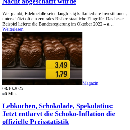
Nacht abgeschafft wurde
Wer glaubt, Edelmetalle seien langfristig kalkulierbare Investitionen,
unterschätzt oft ein zentrales Risiko: staatliche Eingriffe. Das beste
Beispiel lieferte die Bundesregierung im Oktober 2022 – a…
Weiterlesen
Magazin
08.10.2025
6 Min.
Lebkuchen, Schokolade, Spekulatius:
Jetzt entlarvt die Schoko-Inflation die
offizielle Preisstatistik