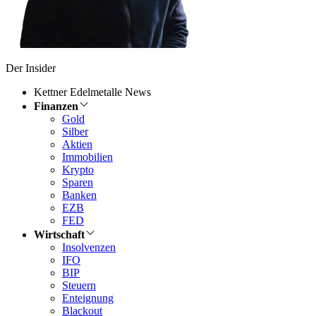
Der Insider
Kettner Edelmetalle News
Finanzen
Gold
Silber
Aktien
Immobilien
Krypto
Sparen
Banken
EZB
FED
Wirtschaft
Insolvenzen
IFO
BIP
Steuern
Enteignung
Blackout