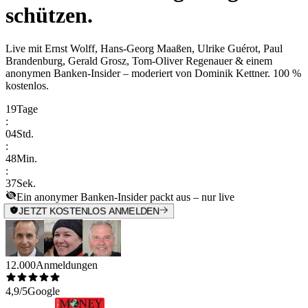
schützen.
Live mit
Ernst Wolff, Hans-Georg Maaßen, Ulrike Guérot, Paul
Brandenburg, Gerald Grosz, Tom-Oliver Regenauer & einem
anonymen Banken-Insider
– moderiert von
Dominik Kettner
.
100 %
kostenlos.
19
Tage
:
04
Std.
:
48
Min.
:
37
Sek.
Ein anonymer Banken-Insider packt aus – nur live
JETZT KOSTENLOS ANMELDEN
12.000
Anmeldungen
4,9/5
Google