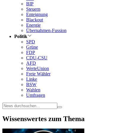
BIP
Steuern
Enteignung
Blackout
Energie
Übernahmen-Fussion
Politik
SPD
Grüne
FDP
CDU-CSU
AFD
WerteUnion
Freie Wähler
Linke
BSW
Wahlen
Umfragen
Wissenswertes zum Thema