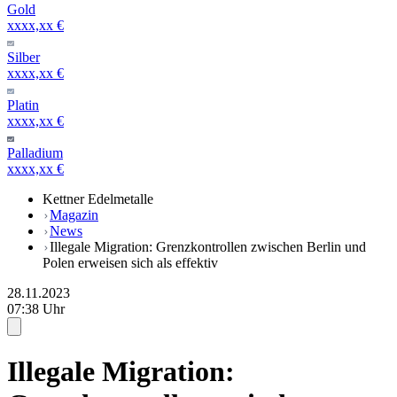
Gold
xxxx,xx €
Silber
xxxx,xx €
Platin
xxxx,xx €
Palladium
xxxx,xx €
Kettner Edelmetalle
Magazin
News
Illegale Migration: Grenzkontrollen zwischen Berlin und
Polen erweisen sich als effektiv
28.11.2023
07:38 Uhr
Illegale Migration: