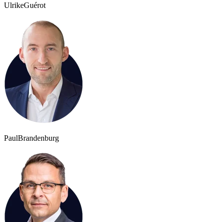
Ulrike
Guérot
Paul
Brandenburg