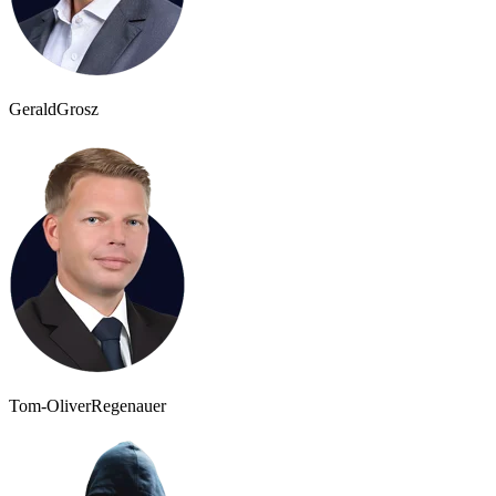
Gerald
Grosz
Tom-Oliver
Regenauer