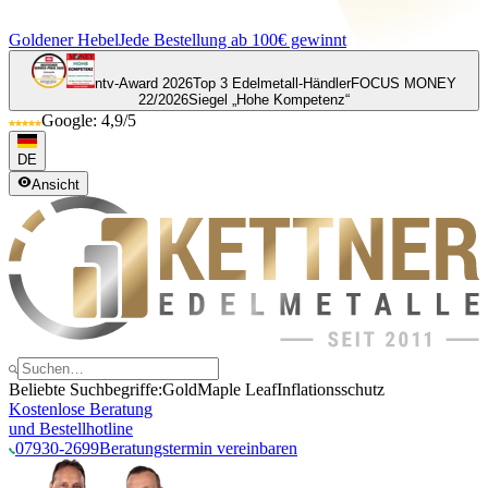
Goldener Hebel
Jede Bestellung ab 100€ gewinnt
ntv-Award 2026
Top 3 Edelmetall-Händler
FOCUS MONEY
22/2026
Siegel „Hohe Kompetenz“
Google: 4,9/5
DE
Ansicht
Beliebte Suchbegriffe:
Gold
Maple Leaf
Inflationsschutz
Kostenlose Beratung
und Bestellhotline
07930-2699
Beratungstermin vereinbaren