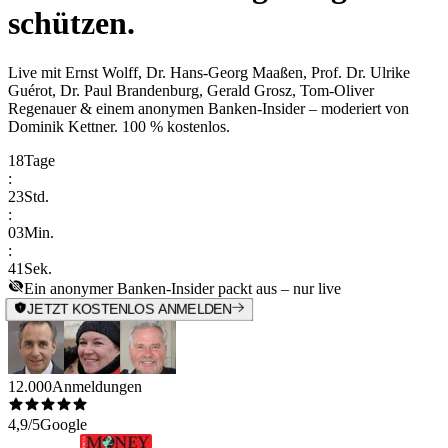
schützen.
Live mit
Ernst Wolff, Dr. Hans-Georg Maaßen, Prof. Dr. Ulrike
Guérot, Dr. Paul Brandenburg, Gerald Grosz, Tom-Oliver
Regenauer & einem anonymen Banken-Insider
– moderiert von
Dominik Kettner
.
100 % kostenlos.
18
Tage
:
23
Std.
:
03
Min.
:
41
Sek.
Ein anonymer Banken-Insider packt aus – nur live
JETZT KOSTENLOS ANMELDEN
12.000
Anmeldungen
4,9/5
Google