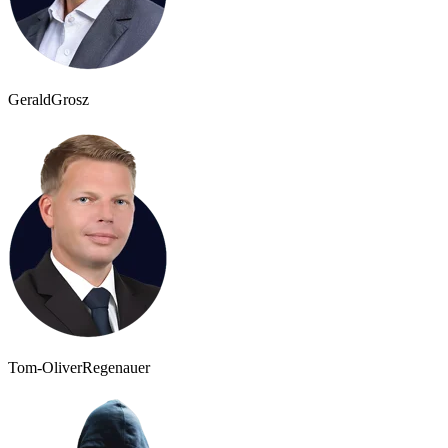
Gerald
Grosz
Tom-Oliver
Regenauer