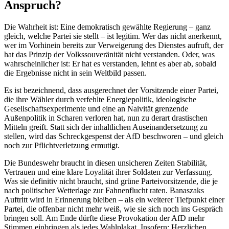
Anspruch?
Die Wahrheit ist: Eine demokratisch gewählte Regierung – ganz
gleich, welche Partei sie stellt – ist legitim. Wer das nicht anerkennt,
wer im Vorhinein bereits zur Verweigerung des Dienstes aufruft, der
hat das Prinzip der Volkssouveränität nicht verstanden. Oder, was
wahrscheinlicher ist: Er hat es verstanden, lehnt es aber ab, sobald
die Ergebnisse nicht in sein Weltbild passen.
Es ist bezeichnend, dass ausgerechnet der Vorsitzende einer Partei,
die ihre Wähler durch verfehlte Energiepolitik, ideologische
Gesellschaftsexperimente und eine an Naivität grenzende
Außenpolitik in Scharen verloren hat, nun zu derart drastischen
Mitteln greift. Statt sich der inhaltlichen Auseinandersetzung zu
stellen, wird das Schreckgespenst der AfD beschworen – und gleich
noch zur Pflichtverletzung ermutigt.
Die Bundeswehr braucht in diesen unsicheren Zeiten Stabilität,
Vertrauen und eine klare Loyalität ihrer Soldaten zur Verfassung.
Was sie definitiv nicht braucht, sind grüne Parteivorsitzende, die je
nach politischer Wetterlage zur Fahnenflucht raten. Banaszaks
Auftritt wird in Erinnerung bleiben – als ein weiterer Tiefpunkt einer
Partei, die offenbar nicht mehr weiß, wie sie sich noch ins Gespräch
bringen soll. Am Ende dürfte diese Provokation der AfD mehr
Stimmen einbringen als jedes Wahlplakat. Insofern: Herzlichen