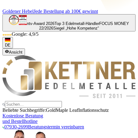
Goldener Hebel
Jede Bestellung ab 100€ gewinnt
ntv-Award 2026
Top 3 Edelmetall-Händler
FOCUS MONEY
22/2026
Siegel „Hohe Kompetenz“
Google: 4,9/5
DE
Ansicht
Beliebte Suchbegriffe:
Gold
Maple Leaf
Inflationsschutz
Kostenlose Beratung
und Bestellhotline
07930-2699
Beratungstermin vereinbaren