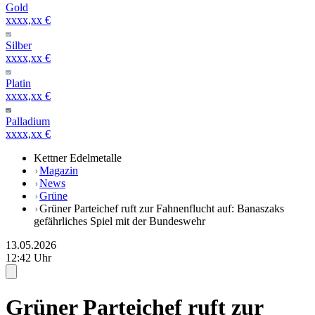
Gold
xxxx,xx €
Silber
xxxx,xx €
Platin
xxxx,xx €
Palladium
xxxx,xx €
Kettner Edelmetalle
Magazin
News
Grüne
Grüner Parteichef ruft zur Fahnenflucht auf: Banaszaks
gefährliches Spiel mit der Bundeswehr
13.05.2026
12:42 Uhr
Grüner Parteichef ruft zur