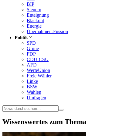
BIP
Steuern
Enteignung
Blackout
Energie
Übernahmen-Fussion
Politik
SPD
Grüne
FDP
CDU-CSU
AFD
WerteUnion
Freie Wähler
Linke
BSW
Wahlen
Umfragen
Wissenswertes zum Thema