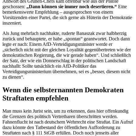
Antwort des Grünen-Chefs kam offenbar wie aus der Pistole
geschossen:
„Dann können sie immer noch desertieren.“
Eine
bemerkenswerte Empfehlung – ausgesprochen von einem
Vorsitzenden einer Partei, die sich gerne als Hüterin der Demokratie
inszeniert.
Als Jung mehrfach nachhakte, ruderte Banaszak zwar halbherzig
zurück und behauptete, er habe „spontan“ geantwortet. Doch dann
legte er nach: Einem AfD-Verteidigungsminister werde er
„sicherlich nicht mit der gleichen Loyalität gegenübertreten wie der
demokratischen Regierung, die wir gerade haben“. Und schließlich
der Satz, der wie ein Donnerschlag in der politischen Landschaft
nachhallt: Sollte tatsächlich ein AfD-Politiker das
Verteidigungsministerium übernehmen, sei es „besser, diesem nicht
zu dienen“.
Wenn die selbsternannten Demokraten
Straftaten empfehlen
Man muss kein Jurist sein, um zu erkennen, dass hier offenkundig
die Grenzen des politisch Vertretbaren überschritten werden.
Fahnenflucht ist nach deutschem Wehrrecht eine Straftat. Ein Aufruf
dazu könnte den Tatbestand der öffentlichen Aufforderung zu
Straftaten nach § 111 StGB erfüllen. Doch noch jenseits aller