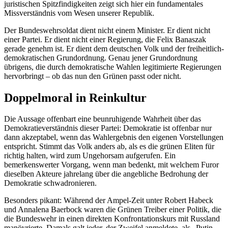
juristischen Spitzfindigkeiten zeigt sich hier ein fundamentales
Missverständnis vom Wesen unserer Republik.
Der Bundeswehrsoldat dient nicht einem Minister. Er dient nicht
einer Partei. Er dient nicht einer Regierung, die Felix Banaszak
gerade genehm ist. Er dient dem deutschen Volk und der freiheitlich-
demokratischen Grundordnung. Genau jener Grundordnung
übrigens, die durch demokratische Wahlen legitimierte Regierungen
hervorbringt – ob das nun den Grünen passt oder nicht.
Doppelmoral in Reinkultur
Die Aussage offenbart eine beunruhigende Wahrheit über das
Demokratieverständnis dieser Partei: Demokratie ist offenbar nur
dann akzeptabel, wenn das Wahlergebnis den eigenen Vorstellungen
entspricht. Stimmt das Volk anders ab, als es die grünen Eliten für
richtig halten, wird zum Ungehorsam aufgerufen. Ein
bemerkenswerter Vorgang, wenn man bedenkt, mit welchem Furor
dieselben Akteure jahrelang über die angebliche Bedrohung der
Demokratie schwadronieren.
Besonders pikant: Während der Ampel-Zeit unter Robert Habeck
und Annalena Baerbock waren die Grünen Treiber einer Politik, die
die Bundeswehr in einen direkten Konfrontationskurs mit Russland
manövrierte. Damals galt jeder, der Zweifel anmeldete, als „Putin-