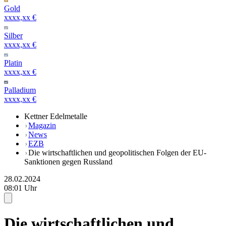
Gold
xxxx,xx €
Silber
xxxx,xx €
Platin
xxxx,xx €
Palladium
xxxx,xx €
Kettner Edelmetalle
Magazin
News
EZB
Die wirtschaftlichen und geopolitischen Folgen der EU-
Sanktionen gegen Russland
28.02.2024
08:01 Uhr
Die wirtschaftlichen und