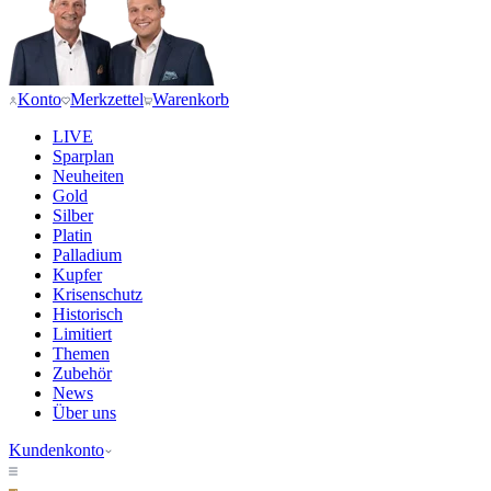
Konto
Merkzettel
Warenkorb
LIVE
Sparplan
Neuheiten
Gold
Silber
Platin
Palladium
Kupfer
Krisenschutz
Historisch
Limitiert
Themen
Zubehör
News
Über uns
Kundenkonto