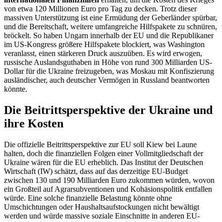
von etwa 120 Millionen Euro pro Tag zu decken. Trotz dieser
massiven Unterstützung ist eine Ermüdung der Geberländer spürbar,
und die Bereitschaft, weitere umfangreiche Hilfspakete zu schnüren,
bröckelt. So haben Ungarn innerhalb der EU und die Republikaner
im US-Kongress größere Hilfspakete blockiert, was Washington
veranlasst, einen stärkeren Druck auszuüben. Es wird erwogen,
russische Auslandsguthaben in Höhe von rund 300 Milliarden US-
Dollar für die Ukraine freizugeben, was Moskau mit Konfiszierung
ausländischer, auch deutscher Vermögen in Russland beantworten
könnte.
Die Beitrittsperspektive der Ukraine und
ihre Kosten
Die offizielle Beitrittsperspektive zur EU soll Kiew bei Laune
halten, doch die finanziellen Folgen einer Vollmitgliedschaft der
Ukraine wären für die EU erheblich. Das Institut der Deutschen
Wirtschaft (IW) schätzt, dass auf das derzeitige EU-Budget
zwischen 130 und 190 Milliarden Euro zukommen würden, wovon
ein Großteil auf Agrarsubventionen und Kohäsionspolitik entfallen
würde. Eine solche finanzielle Belastung könnte ohne
Umschichtungen oder Haushaltsaufstockungen nicht bewältigt
werden und würde massive soziale Einschnitte in anderen EU-