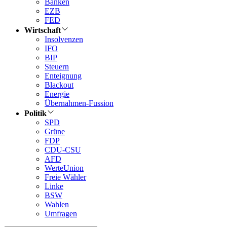
Banken
EZB
FED
Wirtschaft
Insolvenzen
IFO
BIP
Steuern
Enteignung
Blackout
Energie
Übernahmen-Fussion
Politik
SPD
Grüne
FDP
CDU-CSU
AFD
WerteUnion
Freie Wähler
Linke
BSW
Wahlen
Umfragen