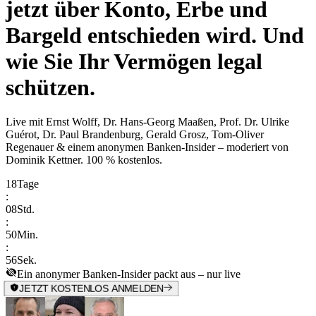
jetzt über Konto, Erbe und
Bargeld entschieden wird. Und
wie Sie Ihr Vermögen legal
schützen.
Live mit
Ernst Wolff, Dr. Hans-Georg Maaßen, Prof. Dr. Ulrike
Guérot, Dr. Paul Brandenburg, Gerald Grosz, Tom-Oliver
Regenauer & einem anonymen Banken-Insider
– moderiert von
Dominik Kettner
.
100 % kostenlos.
18
Tage
:
08
Std.
:
50
Min.
:
56
Sek.
Ein anonymer Banken-Insider packt aus – nur live
JETZT KOSTENLOS ANMELDEN