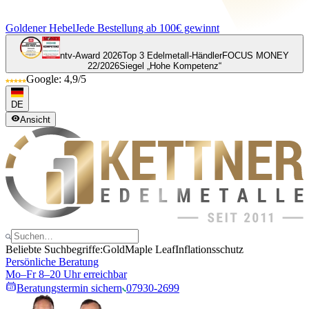
Goldener Hebel
Jede Bestellung ab 100€ gewinnt
ntv-Award 2026
Top 3 Edelmetall-Händler
FOCUS MONEY
22/2026
Siegel „Hohe Kompetenz“
Google: 4,9/5
DE
Ansicht
Beliebte Suchbegriffe:
Gold
Maple Leaf
Inflationsschutz
Persönliche Beratung
Mo–Fr 8–20 Uhr erreichbar
Beratungstermin sichern
07930-2699