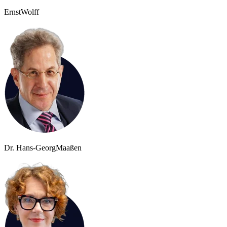
Ernst
Wolff
Dr. Hans-Georg
Maaßen