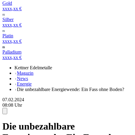
Gold
xxxx,xx €
Silber
xxxx,xx €
Platin
xxxx,xx €
Palladium
xxxx,xx €
Kettner Edelmetalle
Magazin
News
Energie
Die unbezahlbare Energiewende: Ein Fass ohne Boden?
07.02.2024
08:08 Uhr
Die unbezahlbare