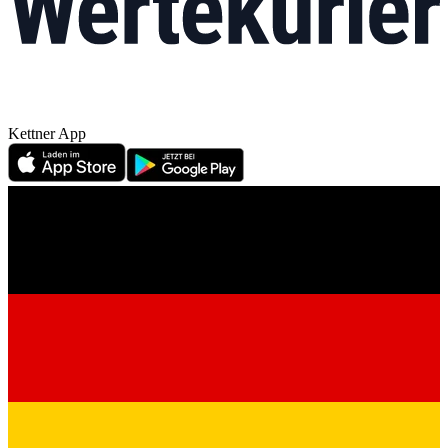
Kettner App