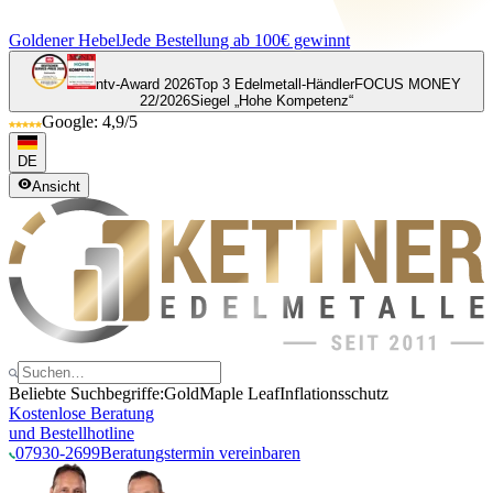
Goldener Hebel
Jede Bestellung ab 100€ gewinnt
ntv-Award 2026
Top 3 Edelmetall-Händler
FOCUS MONEY
22/2026
Siegel „Hohe Kompetenz“
Google: 4,9/5
DE
Ansicht
Beliebte Suchbegriffe:
Gold
Maple Leaf
Inflationsschutz
Kostenlose Beratung
und Bestellhotline
07930-2699
Beratungstermin vereinbaren