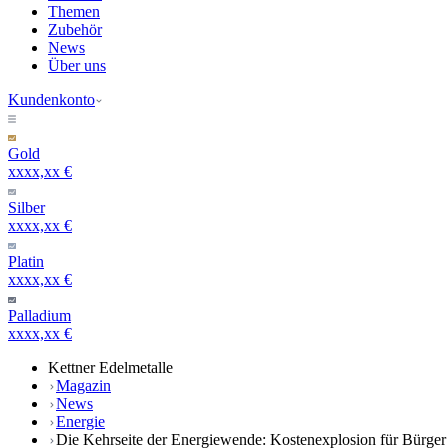
Themen
Zubehör
News
Über uns
Kundenkonto
Gold
xxxx,xx €
Silber
xxxx,xx €
Platin
xxxx,xx €
Palladium
xxxx,xx €
Kettner Edelmetalle
Magazin
News
Energie
Die Kehrseite der Energiewende: Kostenexplosion für Bürger