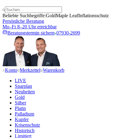
Beliebte Suchbegriffe:
Gold
Maple Leaf
Inflationsschutz
Persönliche Beratung
Mo–Fr 8–20 Uhr erreichbar
Beratungstermin sichern
07930-2699
Konto
Merkzettel
Warenkorb
LIVE
Sparplan
Neuheiten
Gold
Silber
Platin
Palladium
Kupfer
Krisenschutz
Historisch
Limitiert