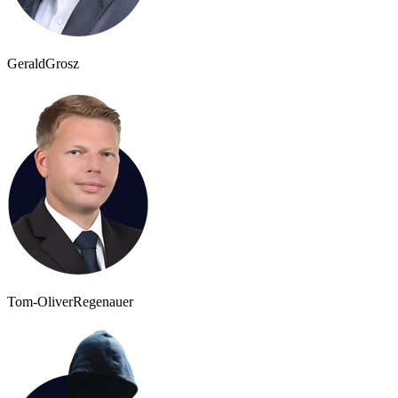
Gerald
Grosz
Tom-Oliver
Regenauer