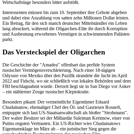
Wirtschaftslage besonders bitter aufstößt.
Interessenten müssen bis zum 10. September ihre Gebote abgeben
und dabei eine Anzahlung von satten zehn Millionen Dollar leisten.
Ein Betrag, für den sich manch deutscher Mittelständler ein Leben
lang abrackert, während die Oligarchen-Elite ihr durch Korruption
und Ausbeutung erworbenes Vermögen in schwimmenden Palästen
parkt.
Das Versteckspiel der Oligarchen
Die Geschichte der "Amadea" offenbart das perfide System
russischer Vermögensverschleierung. Nach einer 18-tägigen
Odyssee von Mexiko über den Pazifik strandete die Jacht im April
2022 auf Fidschi, wo sie schließlich von lokalen Behörden und dem
FBI beschlagnahmt wurde. Derzeit liegt sie in San Diego vor Anker
– ein stählerner Zeuge russischer Kleptokratie.
Besonders pikant: Der vermeintliche Eigentümer Eduard
Chudainatow, ehemaliger Chef des Öl- und Gasriesen Rosneft,
entpuppte sich laut US-Staatsanwaltschaft als bloßer "Strohmann".
Der wahre Besitzer sei der Milliardär Suleiman Kerimow, einer von
Putins engsten Vertrauten. Ein US-Richter wies Chudainatows
Eigentumsklage im März ab – ein juristischer Sieg gegen die