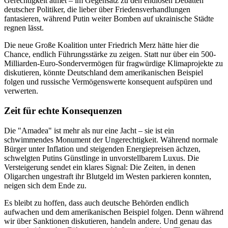
Gerechtigkeit atmet – im Gegensatz zu den endlosen Debatten
deutscher Politiker, die lieber über Friedensverhandlungen
fantasieren, während Putin weiter Bomben auf ukrainische Städte
regnen lässt.
Die neue Große Koalition unter Friedrich Merz hätte hier die
Chance, endlich Führungsstärke zu zeigen. Statt nur über ein 500-
Milliarden-Euro-Sondervermögen für fragwürdige Klimaprojekte zu
diskutieren, könnte Deutschland dem amerikanischen Beispiel
folgen und russische Vermögenswerte konsequent aufspüren und
verwerten.
Zeit für echte Konsequenzen
Die "Amadea" ist mehr als nur eine Jacht – sie ist ein
schwimmendes Monument der Ungerechtigkeit. Während normale
Bürger unter Inflation und steigenden Energiepreisen ächzen,
schwelgten Putins Günstlinge in unvorstellbarem Luxus. Die
Versteigerung sendet ein klares Signal: Die Zeiten, in denen
Oligarchen ungestraft ihr Blutgeld im Westen parkieren konnten,
neigen sich dem Ende zu.
Es bleibt zu hoffen, dass auch deutsche Behörden endlich
aufwachen und dem amerikanischen Beispiel folgen. Denn während
wir über Sanktionen diskutieren, handeln andere. Und genau das