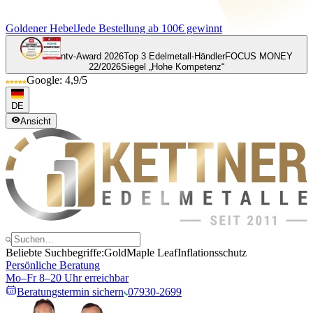
Goldener Hebel
Jede Bestellung ab 100€ gewinnt
ntv-Award 2026
Top 3 Edelmetall-Händler
FOCUS MONEY
22/2026
Siegel „Hohe Kompetenz“
Google: 4,9/5
DE
Ansicht
Beliebte Suchbegriffe:
Gold
Maple Leaf
Inflationsschutz
Persönliche Beratung
Mo–Fr 8–20 Uhr erreichbar
Beratungstermin sichern
07930-2699