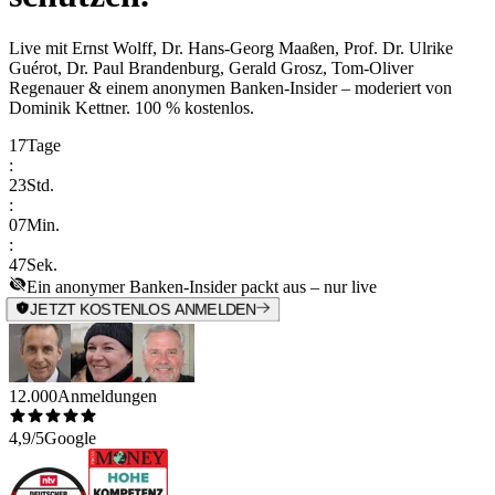
Live mit
Ernst Wolff, Dr. Hans-Georg Maaßen, Prof. Dr. Ulrike
Guérot, Dr. Paul Brandenburg, Gerald Grosz, Tom-Oliver
Regenauer & einem anonymen Banken-Insider
– moderiert von
Dominik Kettner
.
100 % kostenlos.
17
Tage
:
23
Std.
:
07
Min.
:
47
Sek.
Ein anonymer Banken-Insider packt aus – nur live
JETZT KOSTENLOS ANMELDEN
12.000
Anmeldungen
4,9/5
Google