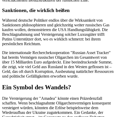
verschachtelten Besitzstrukturen der russischen Elite.
Sanktionen, die wirklich beißen
Während deutsche Politiker endlos über die Wirksamkeit von
Sanktionen philosophieren und gleichzeitig weiter russisches Gas
kaufen wollen, demonstrieren die USA Handlungsfähigkeit. Die
Beschlagnahmung und Versteigerung solcher Luxusgüter trifft
Putins Unterstützer dort, wo es wirklich schmerzt: bei ihrem
persönlichen Reichtum.
Die internationale Recherchekooperation "Russian Asset Tracker"
hat bereits Vermögen russischer Oligarchen im Gesamtwert von
über 15 Milliarden Euro aufgedeckt. Eine beeindruckende Summe,
die zeigt, wie viel Geld aus Russland in den Westen geflossen ist –
Geld, das oft durch Korruption, Ausbeutung natürlicher Ressourcen
und politische Gefälligkeiten erworben wurde.
Ein Symbol des Wandels?
Die Versteigerung der "Amadea" könnte einen Präzedenzfall
schaffen. Wenn beschlagnahmte Oligarchenvermögen konsequent
versteigert würden, könnten die Erlöse beispielsweise dem
Wiederaufbau der Ukraine zugutekommen. Ein Gedanke, der