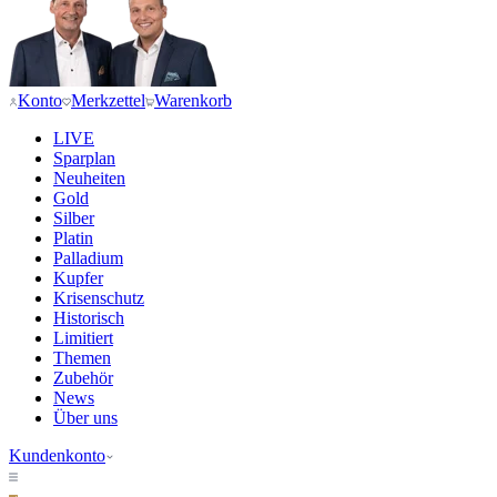
Konto
Merkzettel
Warenkorb
LIVE
Sparplan
Neuheiten
Gold
Silber
Platin
Palladium
Kupfer
Krisenschutz
Historisch
Limitiert
Themen
Zubehör
News
Über uns
Kundenkonto