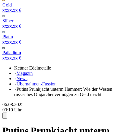
Gold
xxxx,xx €
Silber
xxxx,xx €
Platin
xxxx,xx €
Palladium
xxxx,xx €
Kettner Edelmetalle
Magazin
News
Übernahmen-Fussion
Putins Prunkjacht unterm Hammer: Wie der Westen
russisches Oligarchenvermögen zu Geld macht
06.08.2025
09:10 Uhr
Putins Prunkjacht unterm