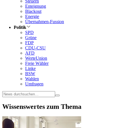
Steuern
Enteignung
Blackout
Energie
Übernahmen-Fussion
Politik
SPD
Grüne
FDP
CDU-CSU
AFD
WerteUnion
Freie Wähler
Linke
BSW
Wahlen
Umfragen
Wissenswertes zum Thema