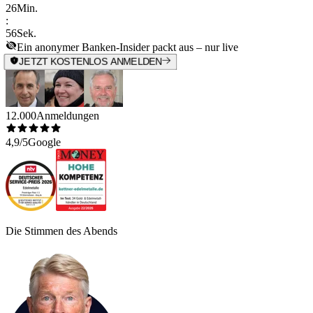
26
Min.
:
56
Sek.
Ein anonymer Banken-Insider packt aus – nur live
JETZT KOSTENLOS ANMELDEN
12.000
Anmeldungen
4,9/5
Google
Die Stimmen des Abends