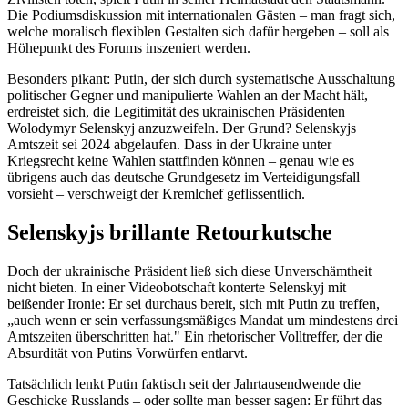
Die Podiumsdiskussion mit internationalen Gästen – man fragt sich,
welche moralisch flexiblen Gestalten sich dafür hergeben – soll als
Höhepunkt des Forums inszeniert werden.
Besonders pikant: Putin, der sich durch systematische Ausschaltung
politischer Gegner und manipulierte Wahlen an der Macht hält,
erdreistet sich, die Legitimität des ukrainischen Präsidenten
Wolodymyr Selenskyj anzuzweifeln. Der Grund? Selenskyjs
Amtszeit sei 2024 abgelaufen. Dass in der Ukraine unter
Kriegsrecht keine Wahlen stattfinden können – genau wie es
übrigens auch das deutsche Grundgesetz im Verteidigungsfall
vorsieht – verschweigt der Kremlchef geflissentlich.
Selenskyjs brillante Retourkutsche
Doch der ukrainische Präsident ließ sich diese Unverschämtheit
nicht bieten. In einer Videobotschaft konterte Selenskyj mit
beißender Ironie: Er sei durchaus bereit, sich mit Putin zu treffen,
„auch wenn er sein verfassungsmäßiges Mandat um mindestens drei
Amtszeiten überschritten hat." Ein rhetorischer Volltreffer, der die
Absurdität von Putins Vorwürfen entlarvt.
Tatsächlich lenkt Putin faktisch seit der Jahrtausendwende die
Geschicke Russlands – oder sollte man besser sagen: Er führt das