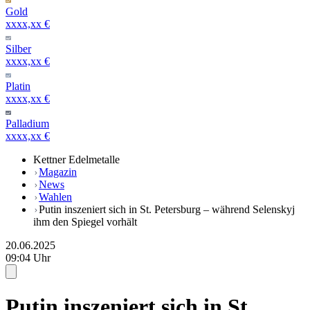
Gold
xxxx,xx €
Silber
xxxx,xx €
Platin
xxxx,xx €
Palladium
xxxx,xx €
Kettner Edelmetalle
Magazin
News
Wahlen
Putin inszeniert sich in St. Petersburg – während Selenskyj
ihm den Spiegel vorhält
20.06.2025
09:04 Uhr
Putin inszeniert sich in St.