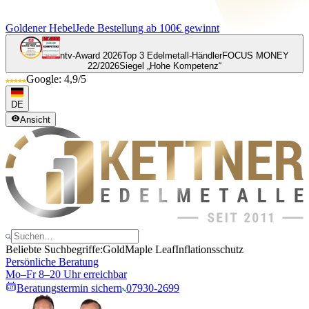
Goldener Hebel
Jede Bestellung ab 100€ gewinnt
ntv-Award 2026
Top 3 Edelmetall-Händler
FOCUS MONEY
22/2026
Siegel „Hohe Kompetenz“
Google: 4,9/5
DE
Ansicht
Beliebte Suchbegriffe:
Gold
Maple Leaf
Inflationsschutz
Persönliche Beratung
Mo–Fr 8–20 Uhr erreichbar
Beratungstermin sichern
07930-2699