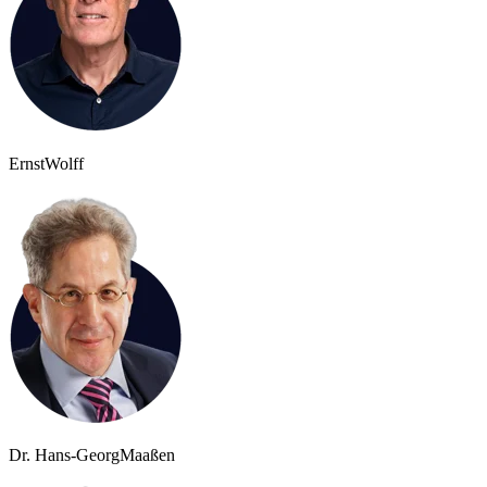
Ernst
Wolff
Dr. Hans-Georg
Maaßen