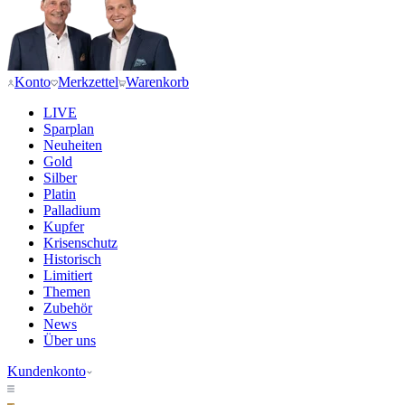
Konto
Merkzettel
Warenkorb
LIVE
Sparplan
Neuheiten
Gold
Silber
Platin
Palladium
Kupfer
Krisenschutz
Historisch
Limitiert
Themen
Zubehör
News
Über uns
Kundenkonto