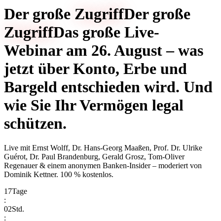
Der große
Zugriff
Der große
Zugriff
Das große Live-
Webinar am 26. August – was
jetzt über Konto, Erbe und
Bargeld entschieden wird. Und
wie Sie Ihr Vermögen legal
schützen.
Live mit
Ernst Wolff, Dr. Hans-Georg Maaßen, Prof. Dr. Ulrike
Guérot, Dr. Paul Brandenburg, Gerald Grosz, Tom-Oliver
Regenauer & einem anonymen Banken-Insider
– moderiert von
Dominik Kettner
.
100 % kostenlos.
17
Tage
:
02
Std.
: