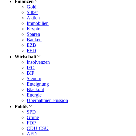
Finanzen
Gold
Silber
Aktien
Immobilien
Krypto
Sparen
Banken
EZB
FED
Wirtschaft
Insolvenzen
IFO
BIP
Steuern
Enteignung
Blackout
Energie
Übernahmen-Fussion
Politik
SPD
Grüne
FDP
CDU-CSU
AFD