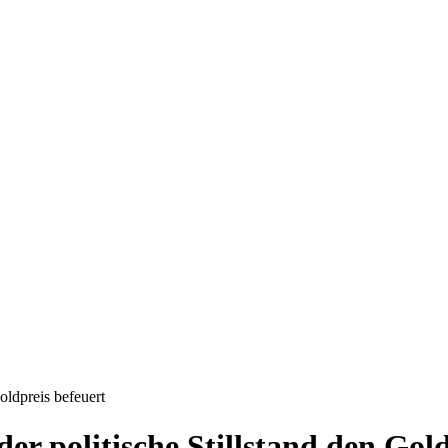
ldpreis befeuert
 politische Stillstand den Gold