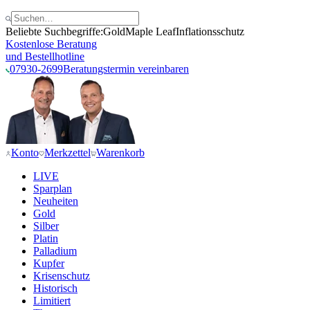
Beliebte Suchbegriffe:
Gold
Maple Leaf
Inflationsschutz
Kostenlose Beratung
und Bestellhotline
07930-2699
Beratungstermin vereinbaren
Konto
Merkzettel
Warenkorb
LIVE
Sparplan
Neuheiten
Gold
Silber
Platin
Palladium
Kupfer
Krisenschutz
Historisch
Limitiert