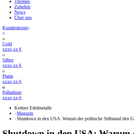
Themen
Zubehör
News
Über uns
Kundenkonto
Gold
xxxx,xx €
Silber
xxxx,xx €
Platin
xxxx,xx €
Palladium
xxxx,xx €
Kettner Edelmetalle
Magazin
Shutdown in den USA: Warum der politische Stillstand den Go
Shutdown in den USA: Warum der