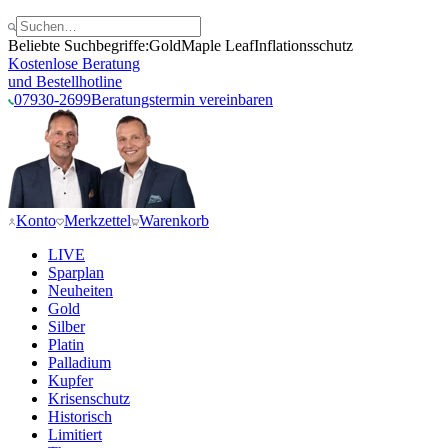
Beliebte Suchbegriffe:
Gold
Maple Leaf
Inflationsschutz
Kostenlose Beratung
und Bestellhotline
07930-2699
Beratungstermin vereinbaren
Konto
Merkzettel
Warenkorb
LIVE
Sparplan
Neuheiten
Gold
Silber
Platin
Palladium
Kupfer
Krisenschutz
Historisch
Limitiert