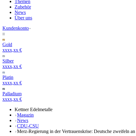
Themen
Zubehör
News
Über uns
Kundenkonto
Gold
xxxx,xx €
Silber
xxxx,xx €
Platin
xxxx,xx €
Palladium
xxxx,xx €
Kettner Edelmetalle
Magazin
News
CDU-CSU
Merz-Regierung in der Vertrauenskrise: Deutsche zweifeln a