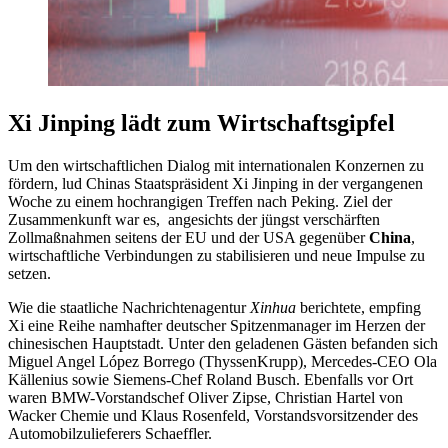
Xi Jinping lädt zum Wirtschaftsgipfel
Um den wirtschaftlichen Dialog mit internationalen Konzernen zu
fördern, lud Chinas Staatspräsident Xi Jinping in der vergangenen
Woche zu einem hochrangigen Treffen nach Peking. Ziel der
Zusammenkunft war es, angesichts der jüngst verschärften
Zollmaßnahmen seitens der EU und der USA gegenüber
China
,
wirtschaftliche Verbindungen zu stabilisieren und neue Impulse zu
setzen.
Wie die staatliche Nachrichtenagentur
Xinhua
berichtete, empfing
Xi eine Reihe namhafter deutscher Spitzenmanager im Herzen der
chinesischen Hauptstadt. Unter den geladenen Gästen befanden sich
Miguel Angel López Borrego (ThyssenKrupp), Mercedes-CEO Ola
Källenius sowie Siemens-Chef Roland Busch. Ebenfalls vor Ort
waren BMW-Vorstandschef Oliver Zipse, Christian Hartel von
Wacker Chemie und Klaus Rosenfeld, Vorstandsvorsitzender des
Automobilzulieferers Schaeffler.