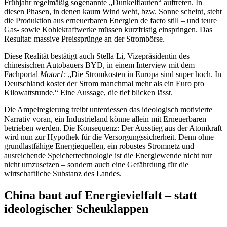
Frühjahr regelmäßig sogenannte „Dunkelflauten“ auftreten. In
diesen Phasen, in denen kaum Wind weht, bzw. Sonne scheint, steht
die Produktion aus erneuerbaren Energien de facto still – und teure
Gas- sowie Kohlekraftwerke müssen kurzfristig einspringen. Das
Resultat: massive Preissprünge an der Strombörse.
Diese Realität bestätigt auch Stella Li, Vizepräsidentin des
chinesischen Autobauers BYD, in einem Interview mit dem
Fachportal
Motor1
: „Die Stromkosten in Europa sind super hoch. In
Deutschland kostet der Strom manchmal mehr als ein Euro pro
Kilowattstunde.“ Eine Aussage, die tief blicken lässt.
Die Ampelregierung treibt unterdessen das ideologisch motivierte
Narrativ voran, ein Industrieland könne allein mit Erneuerbaren
betrieben werden. Die Konsequenz: Der Ausstieg aus der Atomkraft
wird nun zur Hypothek für die Versorgungssicherheit. Denn ohne
grundlastfähige Energiequellen, ein robustes Stromnetz und
ausreichende Speichertechnologie ist die Energiewende nicht nur
nicht umzusetzen – sondern auch eine Gefährdung für die
wirtschaftliche Substanz des Landes.
China baut auf Energievielfalt – statt
ideologischer Scheuklappen