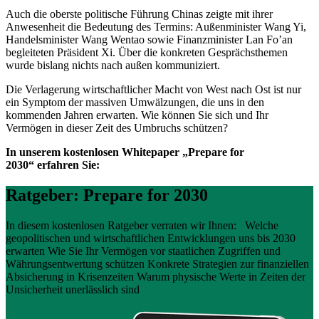
Auch die oberste politische Führung Chinas zeigte mit ihrer
Anwesenheit die Bedeutung des Termins: Außenminister Wang Yi,
Handelsminister Wang Wentao sowie Finanzminister Lan Fo’an
begleiteten Präsident Xi. Über die konkreten Gesprächsthemen
wurde bislang nichts nach außen kommuniziert.
Die Verlagerung wirtschaftlicher Macht von West nach Ost ist nur
ein Symptom der massiven Umwälzungen, die uns in den
kommenden Jahren erwarten. Wie können Sie sich und Ihr
Vermögen in dieser Zeit des Umbruchs schützen?
In unserem kostenlosen Whitepaper „Prepare for
2030“ erfahren Sie:
Ratgeber: Prepare for 2030
In diesem kostenlosen Ratgeber verraten wir Ihnen: Welche
geopolitischen und wirtschaftlichen Entwicklungen uns bis 2030
erwarten Wie Sie Ihr Vermögen vor staatlichen Zugriffen und
Währungsentwertung schützen Konkrete Strategien zur finanziellen
Absicherung in Krisenzeiten Warum physische Werte in Zeiten der
Unsicherheit unerlässlich sind