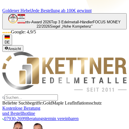
Goldener Hebel
Jede Bestellung ab 100€ gewinnt
ntv-Award 2026
Top 3 Edelmetall-Händler
FOCUS MONEY
22/2026
Siegel „Hohe Kompetenz“
Google: 4,9/5
DE
Ansicht
Beliebte Suchbegriffe:
Gold
Maple Leaf
Inflationsschutz
Kostenlose Beratung
und Bestellhotline
07930-2699
Beratungstermin vereinbaren