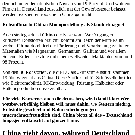
deutlich unter dem deutschen Niveau von 19 Prozent. Und während
Firmen in Deutschland zusätzlich mit der Gewerbesteuer belastet
werden, existiert eine solche in China gar nicht.
Rohstoffmacht China: Monopolstellung als Standortmagnet
Auch strategisch hat
China
die Nase vorn. Wer Zugang zu
kritischen Rohstoffen braucht, kommt am Reich der Mitte kaum
vorbei.
China
dominiert die Förderung und Verarbeitung zentraler
Materialien wie Magnesium, Germanium, Gallium und vor allem
Seltener Erden – letztere mit einem weltweiten Marktanteil von rund
98 Prozent.
Von den 30 Rohstoffen, die die EU als „kritisch“ einstuft, stammen
19 überwiegend aus China. Diese Stoffe sind für Schlüsselindustrien
wie Elektromobilität, KI-Entwicklung, Rüstung, Halbleiter oder
Batterieproduktion unverzichtbar.
Für viele Konzerne, auch die deutschen, wird damit klar: Wer
wettbewerbsfähig bleiben will, muss dahin, wo Steuern niedrig,
Rohstoffe gesichert und Rahmenbedingungen
unternehmerfreundlich sind. China bietet all das – Deutschland
hingegen enttäuscht auf ganzer Linie.
China zieht davon, während Deutschland