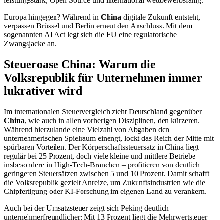
leistungsstark, Open Source und international wettbewerbsfähig.
Europa hingegen? Während in
China
digitale Zukunft entsteht,
verpassen Brüssel und Berlin erneut den Anschluss. Mit dem
sogenannten AI Act legt sich die EU eine regulatorische
Zwangsjacke an.
Steueroase China: Warum die
Volksrepublik für Unternehmen immer
lukrativer wird
Im internationalen Steuervergleich zieht Deutschland gegenüber
China
, wie auch in allen vorherigen Disziplinen, den kürzeren.
Während hierzulande eine Vielzahl von Abgaben den
unternehmerischen Spielraum einengt, lockt das Reich der Mitte mit
spürbaren Vorteilen. Der Körperschaftssteuersatz in China liegt
regulär bei 25 Prozent, doch viele kleine und mittlere Betriebe –
insbesondere in High-Tech-Branchen – profitieren von deutlich
geringeren Steuersätzen zwischen 5 und 10 Prozent. Damit schafft
die Volksrepublik gezielt Anreize, um Zukunftsindustrien wie die
Chipfertigung oder KI-Forschung im eigenen Land zu verankern.
Auch bei der Umsatzsteuer zeigt sich Peking deutlich
unternehmerfreundlicher: Mit 13 Prozent liegt die Mehrwertsteuer