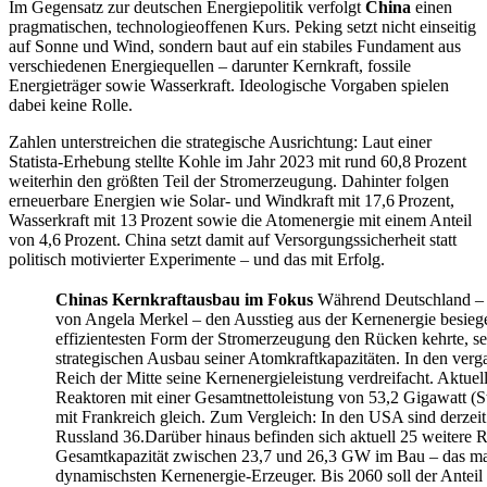
Im Gegensatz zur deutschen Energiepolitik verfolgt
China
einen
pragmatischen, technologieoffenen Kurs. Peking setzt nicht einseitig
auf Sonne und Wind, sondern baut auf ein stabiles Fundament aus
verschiedenen Energiequellen – darunter Kernkraft, fossile
Energieträger sowie Wasserkraft. Ideologische Vorgaben spielen
dabei keine Rolle.
Zahlen unterstreichen die strategische Ausrichtung: Laut einer
Statista-Erhebung stellte Kohle im Jahr 2023 mit rund 60,8 Prozent
weiterhin den größten Teil der Stromerzeugung. Dahinter folgen
erneuerbare Energien wie Solar- und Windkraft mit 17,6 Prozent,
Wasserkraft mit 13 Prozent sowie die Atomenergie mit einem Anteil
von 4,6 Prozent. China setzt damit auf Versorgungssicherheit statt
politisch motivierter Experimente – und das mit Erfolg.
Chinas Kernkraftausbau im Fokus
Während Deutschland – be
von Angela Merkel – den Ausstieg aus der Kernenergie besieg
effizientesten Form der Stromerzeugung den Rücken kehrte, se
strategischen Ausbau seiner Atomkraftkapazitäten. In den ver
Reich der Mitte seine Kernenergieleistung verdreifacht. Aktuell
Reaktoren mit einer Gesamtnettoleistung von 53,2 Gigawatt (St
mit Frankreich gleich. Zum Vergleich: In den USA sind derzeit
Russland 36.Darüber hinaus befinden sich aktuell 25 weitere R
Gesamtkapazität zwischen 23,7 und 26,3 GW im Bau – das m
dynamischsten Kernenergie-Erzeuger. Bis 2060 soll der Anteil