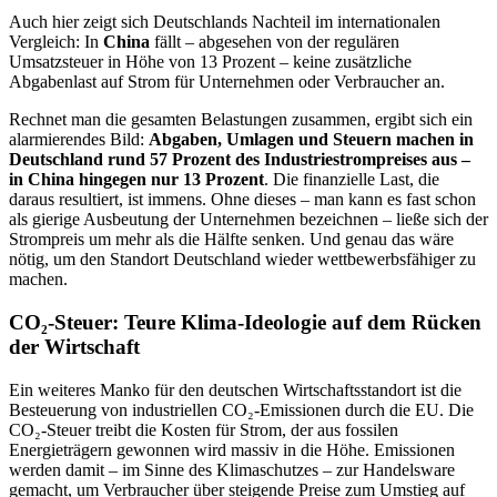
Auch hier zeigt sich Deutschlands Nachteil im internationalen
Vergleich: In
China
fällt – abgesehen von der regulären
Umsatzsteuer in Höhe von 13 Prozent – keine zusätzliche
Abgabenlast auf Strom für Unternehmen oder Verbraucher an.
Rechnet man die gesamten Belastungen zusammen, ergibt sich ein
alarmierendes Bild:
Abgaben, Umlagen und Steuern machen in
Deutschland rund 57 Prozent des Industriestrompreises aus –
in China hingegen nur 13 Prozent
. Die finanzielle Last, die
daraus resultiert, ist immens. Ohne dieses – man kann es fast schon
als gierige Ausbeutung der Unternehmen bezeichnen – ließe sich der
Strompreis um mehr als die Hälfte senken. Und genau das wäre
nötig, um den Standort Deutschland wieder wettbewerbsfähiger zu
machen.
CO₂-Steuer: Teure Klima-Ideologie auf dem Rücken
der Wirtschaft
Ein weiteres Manko für den deutschen Wirtschaftsstandort ist die
Besteuerung von industriellen CO₂-Emissionen durch die EU. Die
CO₂-Steuer treibt die Kosten für Strom, der aus fossilen
Energieträgern gewonnen wird massiv in die Höhe. Emissionen
werden damit – im Sinne des Klimaschutzes – zur Handelsware
gemacht, um Verbraucher über steigende Preise zum Umstieg auf