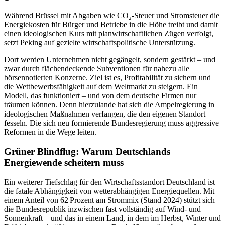
Während Brüssel mit Abgaben wie CO₂-Steuer und Stromsteuer die
Energiekosten für Bürger und Betriebe in die Höhe treibt und damit
einen ideologischen Kurs mit planwirtschaftlichen Zügen verfolgt,
setzt Peking auf gezielte wirtschaftspolitische Unterstützung.
Dort werden Unternehmen nicht gegängelt, sondern gestärkt – und
zwar durch flächendeckende Subventionen für nahezu alle
börsennotierten Konzerne. Ziel ist es, Profitabilität zu sichern und
die Wettbewerbsfähigkeit auf dem Weltmarkt zu steigern. Ein
Modell, das funktioniert – und von dem deutsche Firmen nur
träumen können. Denn hierzulande hat sich die Ampelregierung in
ideologischen Maßnahmen verfangen, die den eigenen Standort
fesseln. Die sich neu formierende Bundesregierung muss aggressive
Reformen in die Wege leiten.
Grüner Blindflug: Warum Deutschlands
Energiewende scheitern muss
Ein weiterer Tiefschlag für den Wirtschaftsstandort Deutschland ist
die fatale Abhängigkeit von wetterabhängigen Energiequellen. Mit
einem Anteil von 62 Prozent am Strommix (Stand 2024) stützt sich
die Bundesrepublik inzwischen fast vollständig auf Wind- und
Sonnenkraft – und das in einem Land, in dem im Herbst, Winter und