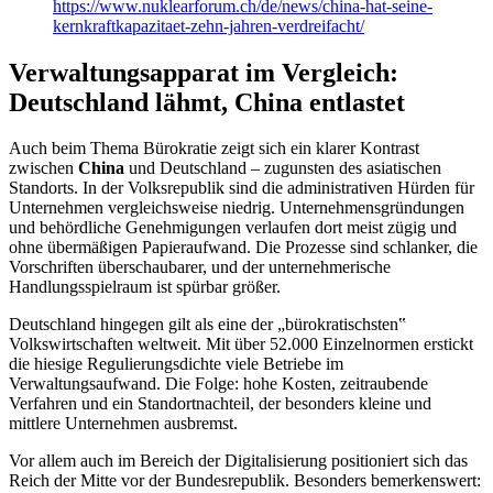
https://www.nuklearforum.ch/de/news/china-hat-seine-
kernkraftkapazitaet-zehn-jahren-verdreifacht/
Verwaltungsapparat im Vergleich:
Deutschland lähmt, China entlastet
Auch beim Thema Bürokratie zeigt sich ein klarer Kontrast
zwischen
China
und Deutschland – zugunsten des asiatischen
Standorts. In der Volksrepublik sind die administrativen Hürden für
Unternehmen vergleichsweise niedrig. Unternehmensgründungen
und behördliche Genehmigungen verlaufen dort meist zügig und
ohne übermäßigen Papieraufwand. Die Prozesse sind schlanker, die
Vorschriften überschaubarer, und der unternehmerische
Handlungsspielraum ist spürbar größer.
Deutschland hingegen gilt als eine der „bürokratischsten‟
Volkswirtschaften weltweit. Mit über 52.000 Einzelnormen erstickt
die hiesige Regulierungsdichte viele Betriebe im
Verwaltungsaufwand. Die Folge: hohe Kosten, zeitraubende
Verfahren und ein Standortnachteil, der besonders kleine und
mittlere Unternehmen ausbremst.
Vor allem auch im Bereich der Digitalisierung positioniert sich das
Reich der Mitte vor der Bundesrepublik. Besonders bemerkenswert: