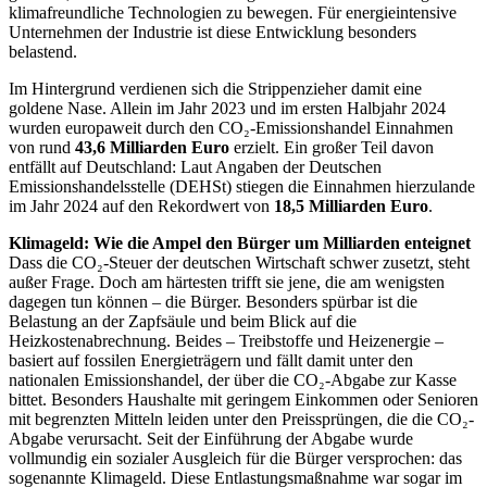
klimafreundliche Technologien zu bewegen. Für energieintensive
Unternehmen der Industrie ist diese Entwicklung besonders
belastend.
Im Hintergrund verdienen sich die Strippenzieher damit eine
goldene Nase. Allein im Jahr 2023 und im ersten Halbjahr 2024
wurden europaweit durch den CO₂-Emissionshandel Einnahmen
von rund
43,6 Milliarden Euro
erzielt. Ein großer Teil davon
entfällt auf Deutschland: Laut Angaben der Deutschen
Emissionshandelsstelle (DEHSt) stiegen die Einnahmen hierzulande
im Jahr 2024 auf den Rekordwert von
18,5 Milliarden Euro
.
Klimageld: Wie die Ampel den Bürger um Milliarden enteignet
Dass die CO₂-Steuer der deutschen Wirtschaft schwer zusetzt, steht
außer Frage. Doch am härtesten trifft sie jene, die am wenigsten
dagegen tun können – die Bürger. Besonders spürbar ist die
Belastung an der Zapfsäule und beim Blick auf die
Heizkostenabrechnung. Beides – Treibstoffe und Heizenergie –
basiert auf fossilen Energieträgern und fällt damit unter den
nationalen Emissionshandel, der über die CO₂-Abgabe zur Kasse
bittet. Besonders Haushalte mit geringem Einkommen oder Senioren
mit begrenzten Mitteln leiden unter den Preissprüngen, die die CO₂-
Abgabe verursacht. Seit der Einführung der Abgabe wurde
vollmundig ein sozialer Ausgleich für die Bürger versprochen: das
sogenannte Klimageld. Diese Entlastungsmaßnahme war sogar im