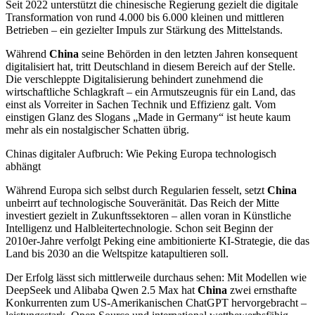
Seit 2022 unterstützt die chinesische Regierung gezielt die digitale
Transformation von rund 4.000 bis 6.000 kleinen und mittleren
Betrieben – ein gezielter Impuls zur Stärkung des Mittelstands.
Während
China
seine Behörden in den letzten Jahren konsequent
digitalisiert hat, tritt Deutschland in diesem Bereich auf der Stelle.
Die verschleppte Digitalisierung behindert zunehmend die
wirtschaftliche Schlagkraft – ein Armutszeugnis für ein Land, das
einst als Vorreiter in Sachen Technik und Effizienz galt. Vom
einstigen Glanz des Slogans „Made in Germany“ ist heute kaum
mehr als ein nostalgischer Schatten übrig.
Chinas digitaler Aufbruch: Wie Peking Europa technologisch
abhängt
Während Europa sich selbst durch Regularien fesselt, setzt
China
unbeirrt auf technologische Souveränität. Das Reich der Mitte
investiert gezielt in Zukunftssektoren – allen voran in Künstliche
Intelligenz und Halbleitertechnologie. Schon seit Beginn der
2010er-Jahre verfolgt Peking eine ambitionierte KI-Strategie, die das
Land bis 2030 an die Weltspitze katapultieren soll.
Der Erfolg lässt sich mittlerweile durchaus sehen: Mit Modellen wie
DeepSeek und Alibaba Qwen 2.5 Max hat
China
zwei ernsthafte
Konkurrenten zum US-Amerikanischen ChatGPT hervorgebracht –