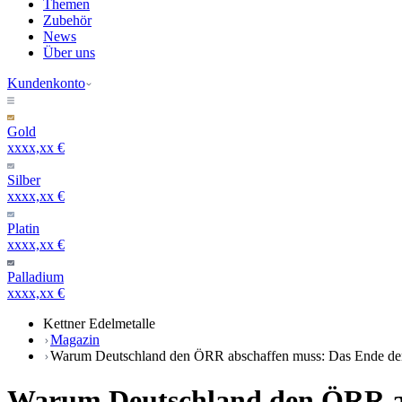
Themen
Zubehör
News
Über uns
Kundenkonto
Gold
xxxx,xx €
Silber
xxxx,xx €
Platin
xxxx,xx €
Palladium
xxxx,xx €
Kettner Edelmetalle
Magazin
Warum Deutschland den ÖRR abschaffen muss: Das Ende der Z
Warum Deutschland den ÖRR abs