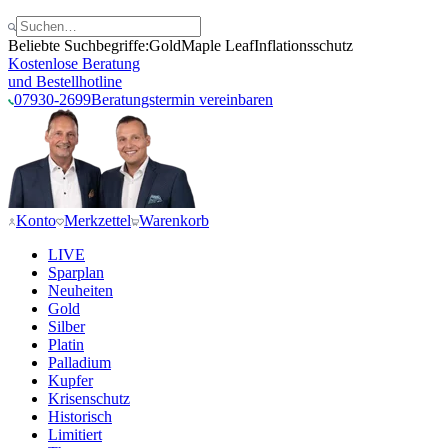
Beliebte Suchbegriffe:
Gold
Maple Leaf
Inflationsschutz
Kostenlose Beratung
und Bestellhotline
07930-2699
Beratungstermin vereinbaren
Konto
Merkzettel
Warenkorb
LIVE
Sparplan
Neuheiten
Gold
Silber
Platin
Palladium
Kupfer
Krisenschutz
Historisch
Limitiert