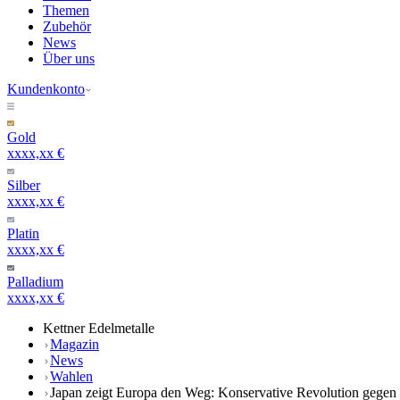
Themen
Zubehör
News
Über uns
Kundenkonto
Gold
xxxx,xx €
Silber
xxxx,xx €
Platin
xxxx,xx €
Palladium
xxxx,xx €
Kettner Edelmetalle
Magazin
News
Wahlen
Japan zeigt Europa den Weg: Konservative Revolution gegen