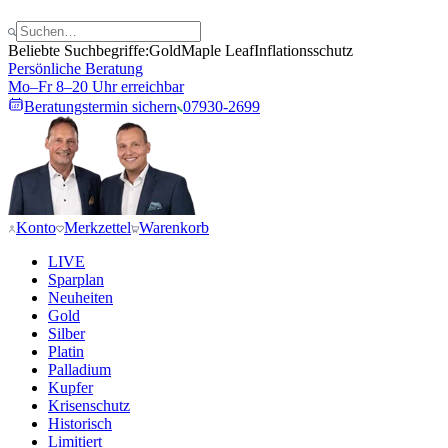
Beliebte Suchbegriffe:
Gold
Maple Leaf
Inflationsschutz
Persönliche Beratung
Mo–Fr 8–20 Uhr erreichbar
Beratungstermin sichern
07930-2699
Konto
Merkzettel
Warenkorb
LIVE
Sparplan
Neuheiten
Gold
Silber
Platin
Palladium
Kupfer
Krisenschutz
Historisch
Limitiert