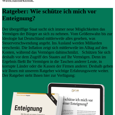
Wirtschaftstektonik.
Ratgeber: Wie schütze ich mich vor
Enteignung?
Der übergriffige Staat sucht sich immer neue Möglichkeiten das
Vermögen der Bürger an sich zu nehmen. Vom Größenwahn bis zur
Ideologie hat Deutschland mittlerweile alles gesehen, was
Steuerverschwendung angeht. Ins Ausland werden Milliarden
verschenkt. Die Inflation zeigt sich mittlerweile im Alltag auf den
Konten, während das Vermögen dahinschmilzt. Schützen Sie sich
deshalb vor dem Zugriff des Staates auf Ihr Vermögen. Denn im
Ergebnis fließt Ihr Vermögen in die Taschen anderer Leute, in
korrupte Länder oder die Kassen der Firmen anderer. Deshalb geben
wir Ihnen mit unserem Ratgeber wichtige Erfahrungswerte weiter.
Der Ratgeber steht Ihnen hier zur Verfügung: