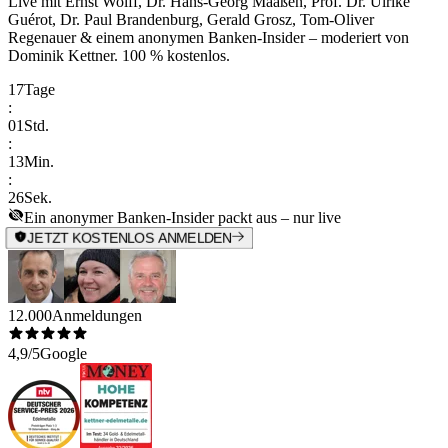
Live mit
Ernst Wolff, Dr. Hans-Georg Maaßen, Prof. Dr. Ulrike
Guérot, Dr. Paul Brandenburg, Gerald Grosz, Tom-Oliver
Regenauer & einem anonymen Banken-Insider
– moderiert von
Dominik Kettner
.
100 % kostenlos.
17
Tage
:
01
Std.
:
13
Min.
:
26
Sek.
Ein anonymer Banken-Insider packt aus – nur live
JETZT KOSTENLOS ANMELDEN
12.000
Anmeldungen
4,9/5
Google