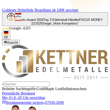
Goldener Hebel
Jede Bestellung ab 100€ gewinnt
ntv-Award 2026
Top 3 Edelmetall-Händler
FOCUS MONEY
22/2026
Siegel „Hohe Kompetenz“
Google: 4,9/5
DE
Ansicht
Beliebte Suchbegriffe:
Gold
Maple Leaf
Inflationsschutz
Persönliche Beratung
Mo–Fr 8–20 Uhr erreichbar
Beratungstermin sichern
07930-2699