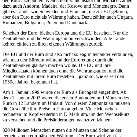
den Euro akzeptieren. Neben dem Vatikanstadt und Monaco zählen
dazu auch Andorra, Madeira, der Kosovo und Montenegro. Dann
gibt es Länder wie Schweden und Finnland, die zur EU gehören,
aber den Euro nicht als Währung haben. Dazu zählen auch Ungarn,
Rumänien, Bulgarien, Polen und Dänemark.
Scheitert der Euro, bleiben Europa und die EU bestehen. Nur die
Zentralbank und die Währungsunion verschwinden. Alle Länder
kehren einfach zu ihren eigenen Währungen zurück.
Die EU und der Euro sind also nicht so eng miteinander verbunden,
wie man den Bürgern während der Eurorettung durch die
Zentralbanken glauben machen wollte. Die EU und ihre
Mitgliedstaaten können auch ohne die Währungsunion und die
Zentralbank mit ihrem Euro bestehen – ganz so, wie es seit den
1950er Jahren begonnen hat.
Am 1. Januar 1999 wurde der Euro als Buchgeld eingeführt. Ab
dem 1. Januar 2002 waren die ersten Banknoten und Münzen des
Euro in 12 Ländern im Umlauf. Von diesem Zeitpunkt an mussten
die Geschäfte ihre Preise in Euro angeben. Viele Menschen
rechneten im Kopf weiterhin in D-Mark um, um den Wechselkurs
zu verstehen und die Preisänderungen nachzuvollziehen.
320 Millionen Menschen nutzen die Münzen und Scheine der
gemeinsamen europäischen Währung. Der Euro wird von fast