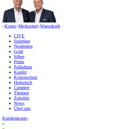
Konto
Merkzettel
Warenkorb
LIVE
Sparplan
Neuheiten
Gold
Silber
Platin
Palladium
Kupfer
Krisenschutz
Historisch
Limitiert
Themen
Zubehör
News
Über uns
Kundenkonto