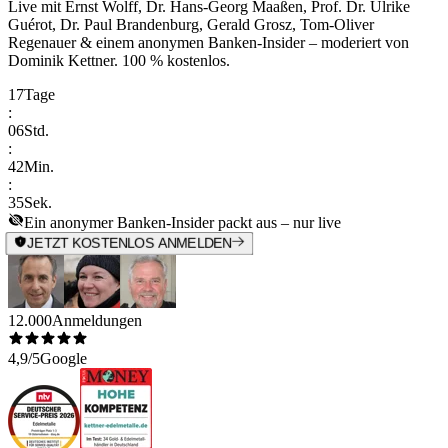
Live mit
Ernst Wolff, Dr. Hans-Georg Maaßen, Prof. Dr. Ulrike
Guérot, Dr. Paul Brandenburg, Gerald Grosz, Tom-Oliver
Regenauer & einem anonymen Banken-Insider
– moderiert von
Dominik Kettner
.
100 % kostenlos.
17
Tage
:
06
Std.
:
42
Min.
:
35
Sek.
Ein anonymer Banken-Insider packt aus – nur live
JETZT KOSTENLOS ANMELDEN
12.000
Anmeldungen
4,9/5
Google