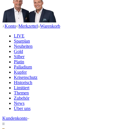
Konto
Merkzettel
Warenkorb
LIVE
Sparplan
Neuheiten
Gold
Silber
Platin
Palladium
Kupfer
Krisenschutz
Historisch
Limitiert
Themen
Zubehör
News
Über uns
Kundenkonto