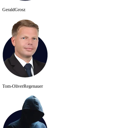
Gerald
Grosz
Tom-Oliver
Regenauer