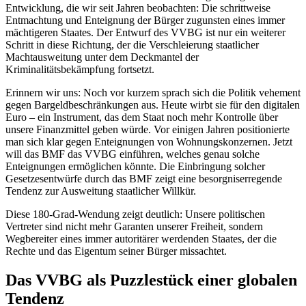
Entwicklung, die wir seit Jahren beobachten: Die schrittweise
Entmachtung und Enteignung der Bürger zugunsten eines immer
mächtigeren Staates. Der Entwurf des VVBG ist nur ein weiterer
Schritt in diese Richtung, der die Verschleierung staatlicher
Machtausweitung unter dem Deckmantel der
Kriminalitätsbekämpfung fortsetzt.
Erinnern wir uns: Noch vor kurzem sprach sich die Politik vehement
gegen Bargeldbeschränkungen aus. Heute wirbt sie für den digitalen
Euro – ein Instrument, das dem Staat noch mehr Kontrolle über
unsere Finanzmittel geben würde. Vor einigen Jahren positionierte
man sich klar gegen Enteignungen von Wohnungskonzernen. Jetzt
will das BMF das VVBG einführen, welches genau solche
Enteignungen ermöglichen könnte. Die Einbringung solcher
Gesetzesentwürfe durch das BMF zeigt eine besorgniserregende
Tendenz zur Ausweitung staatlicher Willkür.
Diese 180-Grad-Wendung zeigt deutlich: Unsere politischen
Vertreter sind nicht mehr Garanten unserer Freiheit, sondern
Wegbereiter eines immer autoritärer werdenden Staates, der die
Rechte und das Eigentum seiner Bürger missachtet.
Das VVBG als Puzzlestück einer globalen
Tendenz