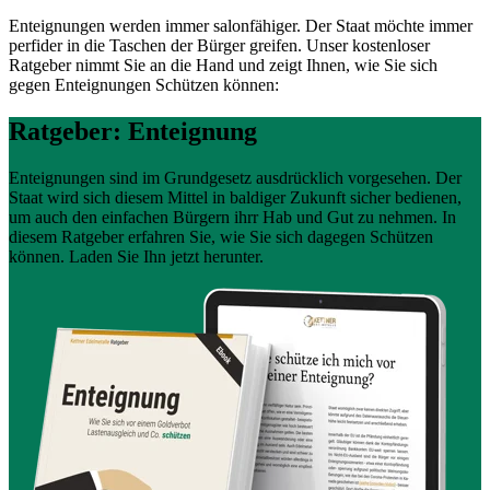
Enteignungen werden immer salonfähiger. Der Staat möchte immer
perfider in die Taschen der Bürger greifen. Unser kostenloser
Ratgeber nimmt Sie an die Hand und zeigt Ihnen, wie Sie sich
gegen Enteignungen Schützen können:
Ratgeber: Enteignung
Enteignungen sind im Grundgesetz ausdrücklich vorgesehen. Der
Staat wird sich diesem Mittel in baldiger Zukunft sicher bedienen,
um auch den einfachen Bürgern ihrr Hab und Gut zu nehmen. In
diesem Ratgeber erfahren Sie, wie Sie sich dagegen Schützen
können. Laden Sie Ihn jetzt herunter.