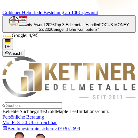
Goldener Hebel
Jede Bestellung ab 100€ gewinnt
ntv-Award 2026
Top 3 Edelmetall-Händler
FOCUS MONEY
22/2026
Siegel „Hohe Kompetenz“
Google: 4,9/5
DE
Ansicht
Beliebte Suchbegriffe:
Gold
Maple Leaf
Inflationsschutz
Persönliche Beratung
Mo–Fr 8–20 Uhr erreichbar
Beratungstermin sichern
07930-2699