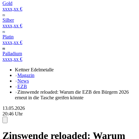
Gold
xxxx,xx €
Silber
xxxx,xx €
Platin
xxxx,xx €
Palladium
xxxx,xx €
Kettner Edelmetalle
Magazin
News
EZB
Zinswende reloaded: Warum die EZB den Bürgern 2026
erneut in die Tasche greifen könnte
13.05.2026
20:46 Uhr
Zinswende reloaded: Warum