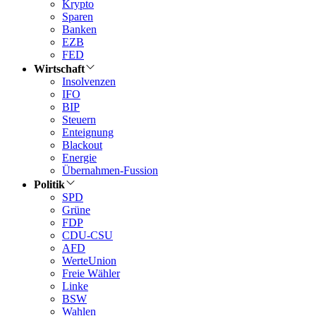
Krypto
Sparen
Banken
EZB
FED
Wirtschaft
Insolvenzen
IFO
BIP
Steuern
Enteignung
Blackout
Energie
Übernahmen-Fussion
Politik
SPD
Grüne
FDP
CDU-CSU
AFD
WerteUnion
Freie Wähler
Linke
BSW
Wahlen