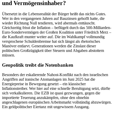
und Vermögensinhaber?
Übersetzt in die Lebensrealität der Bürger heißt das nichts Gutes.
Wer in den vergangenen Jahren auf Bauzinsen gehofft hatte, die
wieder Richtung Null tendieren, wird abermals enttäuscht.
Gleichzeitig frisst die Inflation – beflügelt durch das 500-Milliarden-
Euro-Sondervermögen der Großen Koalition unter Friedrich Merz –
die Kaufkraft munter weiter auf. Die im Wahlkampf vollmundig
versprochene Schuldenbremse hat sich längst als rhetorisches
Manöver entlarvt. Generationen werden die Zinslast dieser
politischen Großzügigkeit über Steuern und Abgaben abstottern
müssen.
Geopolitik treibt die Notenbanken
Besonders der eskalierende Nahost-Konflikt nach den israelischen
Angriffen auf iranische Atomanlagen im Juni 2025 hat die
Energiepreise in Bewegung gesetzt – ein klassischer
Inflationstreiber. Wer hier auf eine schnelle Beruhigung setzt, dürfte
sich verkalkulieren. Die EZB ist quasi gezwungen, gegen die
importierte Teuerung anzukämpfen, ohne den ohnehin
angeschlagenen europäischen Arbeitsmarkt vollständig abzuwürgen.
Ein geldpolitischer Eiertanz mit ungewissem Ausgang.