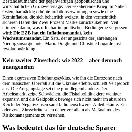
Bestandsaufnahme der gegenwärtigen geopolitischen und
wirtschaftlichen Großwetterlage: Der eskalierende Krieg im Nahen
Osten, hartnäckig erhöhte Inflationserwartungen sowie eine
Kerninflation, die sich beharrlich weigert, in den vermeintlich
sicheren Hafen der Zwei-Prozent-Marke zurückzukehren. Veit
erinnerte daran, was offenbar im politischen Berlin gerne vergessen
wird:
Die EZB hat ein Inflationsmandat, kein
Wachstumsmandat.
Ein Satz, der angesichts der jahrelangen
Niedrigzinsorgie unter Mario Draghi und Christine Lagarde fast
revolutionär klingt.
Kein zweiter Zinsschock wie 2022 – aber dennoch
unangenehm
Einen aggressiven Erhöhungszyklus, wie ihn die Eurozone nach
dem russischen Überfall auf die Ukraine erlebte, schließt Veit jedoch
aus. Die Ausgangslage sei eine grundlegend andere: Der
Arbeitsmarkt zeige Schwächen, die Fiskalpolitik agiere weniger
expansiv, und die Geldpolitik bewege sich nicht mehr im absurden
Reich der Negativzinsen samt billionenschwerer Anleihekäufe. Ein
oder zwei Zinsschritte seien daher vor allem als Maßnahme des
Risikomanagements zu verstehen.
Was bedeutet das für deutsche Sparer