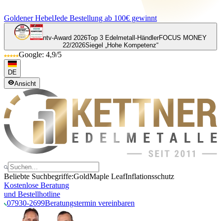
Goldener Hebel
Jede Bestellung ab 100€ gewinnt
ntv-Award 2026
Top 3 Edelmetall-Händler
FOCUS MONEY
22/2026
Siegel „Hohe Kompetenz“
Google: 4,9/5
DE
Ansicht
Beliebte Suchbegriffe:
Gold
Maple Leaf
Inflationsschutz
Kostenlose Beratung
und Bestellhotline
07930-2699
Beratungstermin vereinbaren