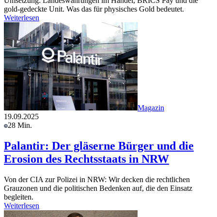
Umsetzung: Landeswährungen im Handel, BRICS Pay und die
gold-gedeckte Unit. Was das für physisches Gold bedeutet.
Weiterlesen
Magazin
19.09.2025
28 Min.
Palantir: Der gläserne Bürger und die
Erosion des Rechtsstaats in NRW
Von der CIA zur Polizei in NRW: Wir decken die rechtlichen
Grauzonen und die politischen Bedenken auf, die den Einsatz
begleiten.
Weiterlesen