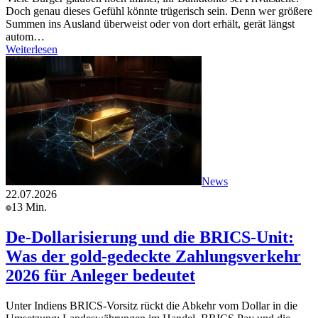
Doch genau dieses Gefühl könnte trügerisch sein. Denn wer größere
Summen ins Ausland überweist oder von dort erhält, gerät längst
autom…
Weiterlesen
News
22.07.2026
13 Min.
De-Dollarisierung und die BRICS-Unit:
Was der gold-gedeckte Zahlungsverkehr
2026 für Anleger bedeutet
Unter Indiens BRICS-Vorsitz rückt die Abkehr vom Dollar in die