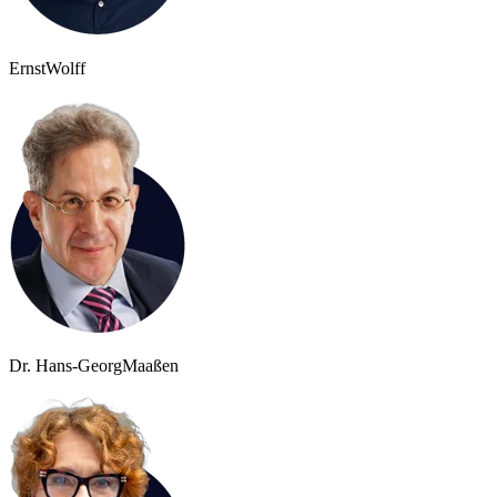
Ernst
Wolff
Dr. Hans-Georg
Maaßen