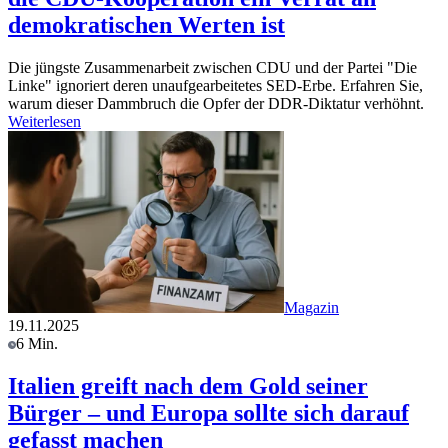
demokratischen Werten ist
Die jüngste Zusammenarbeit zwischen CDU und der Partei "Die
Linke" ignoriert deren unaufgearbeitetes SED-Erbe. Erfahren Sie,
warum dieser Dammbruch die Opfer der DDR-Diktatur verhöhnt.
Weiterlesen
Magazin
19.11.2025
6 Min.
Italien greift nach dem Gold seiner
Bürger – und Europa sollte sich darauf
gefasst machen