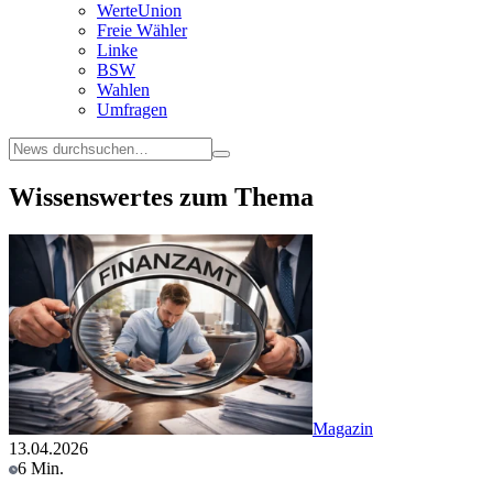
WerteUnion
Freie Wähler
Linke
BSW
Wahlen
Umfragen
Wissenswertes zum Thema
Magazin
13.04.2026
6 Min.