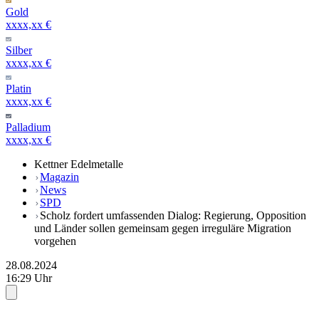
Gold
xxxx,xx €
Silber
xxxx,xx €
Platin
xxxx,xx €
Palladium
xxxx,xx €
Kettner Edelmetalle
Magazin
News
SPD
Scholz fordert umfassenden Dialog: Regierung, Opposition
und Länder sollen gemeinsam gegen irreguläre Migration
vorgehen
28.08.2024
16:29 Uhr