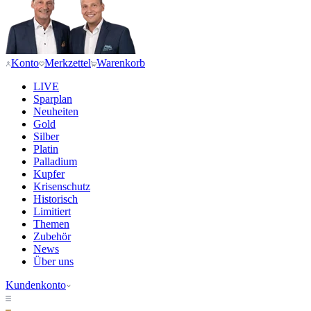
Konto
Merkzettel
Warenkorb
LIVE
Sparplan
Neuheiten
Gold
Silber
Platin
Palladium
Kupfer
Krisenschutz
Historisch
Limitiert
Themen
Zubehör
News
Über uns
Kundenkonto