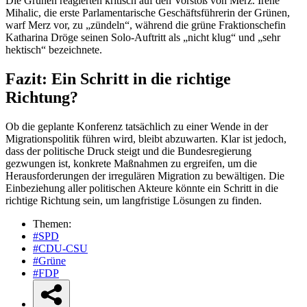
Die Grünen reagierten kritisch auf den Vorstoß von Merz. Irene
Mihalic, die erste Parlamentarische Geschäftsführerin der Grünen,
warf Merz vor, zu „zündeln“, während die grüne Fraktionschefin
Katharina Dröge seinen Solo-Auftritt als „nicht klug“ und „sehr
hektisch“ bezeichnete.
Fazit: Ein Schritt in die richtige
Richtung?
Ob die geplante Konferenz tatsächlich zu einer Wende in der
Migrationspolitik führen wird, bleibt abzuwarten. Klar ist jedoch,
dass der politische Druck steigt und die Bundesregierung
gezwungen ist, konkrete Maßnahmen zu ergreifen, um die
Herausforderungen der irregulären Migration zu bewältigen. Die
Einbeziehung aller politischen Akteure könnte ein Schritt in die
richtige Richtung sein, um langfristige Lösungen zu finden.
Themen:
#SPD
#CDU-CSU
#Grüne
#FDP