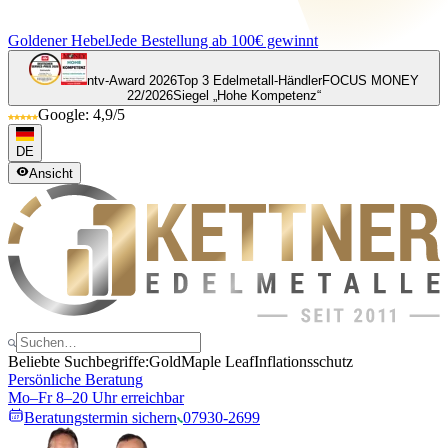
Goldener Hebel
Jede Bestellung ab 100€ gewinnt
ntv-Award 2026
Top 3 Edelmetall-Händler
FOCUS MONEY
22/2026
Siegel „Hohe Kompetenz“
Google: 4,9/5
DE
Ansicht
Beliebte Suchbegriffe:
Gold
Maple Leaf
Inflationsschutz
Persönliche Beratung
Mo–Fr 8–20 Uhr erreichbar
Beratungstermin sichern
07930-2699