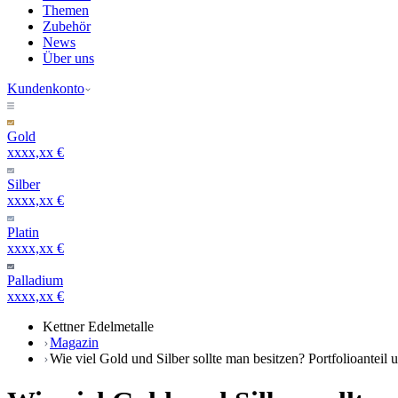
Themen
Zubehör
News
Über uns
Kundenkonto
Gold
xxxx,xx €
Silber
xxxx,xx €
Platin
xxxx,xx €
Palladium
xxxx,xx €
Kettner Edelmetalle
Magazin
Wie viel Gold und Silber sollte man besitzen? Portfolioanteil