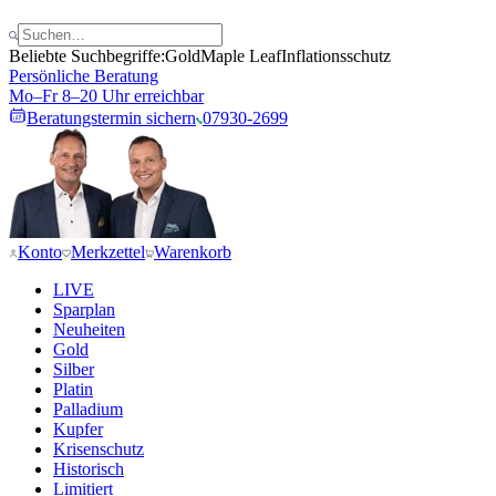
Beliebte Suchbegriffe:
Gold
Maple Leaf
Inflationsschutz
Persönliche Beratung
Mo–Fr 8–20 Uhr erreichbar
Beratungstermin sichern
07930-2699
Konto
Merkzettel
Warenkorb
LIVE
Sparplan
Neuheiten
Gold
Silber
Platin
Palladium
Kupfer
Krisenschutz
Historisch
Limitiert