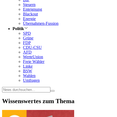
Steuern
Enteignung
Blackout
Energie
Übernahmen-Fussion
Politik
SPD
Grüne
FDP
CDU-CSU
AFD
WerteUnion
Freie Wähler
Linke
BSW
Wahlen
Umfragen
Wissenswertes zum Thema