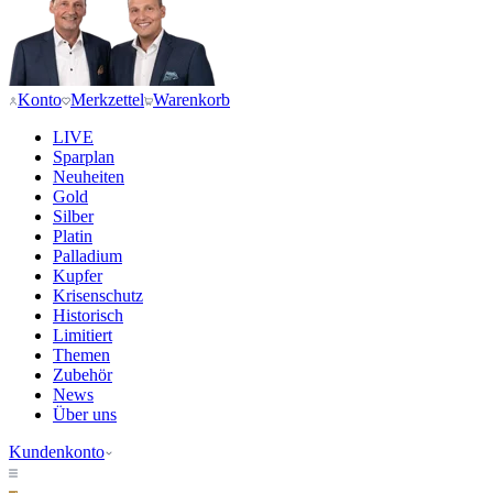
Konto
Merkzettel
Warenkorb
LIVE
Sparplan
Neuheiten
Gold
Silber
Platin
Palladium
Kupfer
Krisenschutz
Historisch
Limitiert
Themen
Zubehör
News
Über uns
Kundenkonto