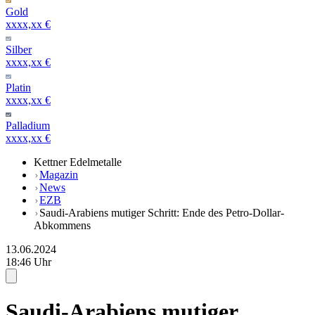
Gold
xxxx,xx €
Silber
xxxx,xx €
Platin
xxxx,xx €
Palladium
xxxx,xx €
Kettner Edelmetalle
Magazin
News
EZB
Saudi-Arabiens mutiger Schritt: Ende des Petro-Dollar-
Abkommens
13.06.2024
18:46 Uhr
Saudi-Arabiens mutiger