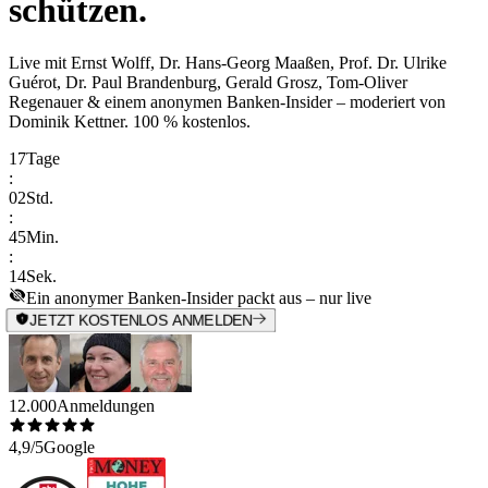
schützen.
Live mit
Ernst Wolff, Dr. Hans-Georg Maaßen, Prof. Dr. Ulrike
Guérot, Dr. Paul Brandenburg, Gerald Grosz, Tom-Oliver
Regenauer & einem anonymen Banken-Insider
– moderiert von
Dominik Kettner
.
100 % kostenlos.
17
Tage
:
02
Std.
:
45
Min.
:
14
Sek.
Ein anonymer Banken-Insider packt aus – nur live
JETZT KOSTENLOS ANMELDEN
12.000
Anmeldungen
4,9/5
Google