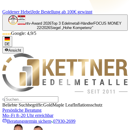
Goldener Hebel
Jede Bestellung ab 100€ gewinnt
ntv-Award 2026
Top 3 Edelmetall-Händler
FOCUS MONEY
22/2026
Siegel „Hohe Kompetenz“
Google: 4,9/5
DE
Ansicht
Beliebte Suchbegriffe:
Gold
Maple Leaf
Inflationsschutz
Persönliche Beratung
Mo–Fr 8–20 Uhr erreichbar
Beratungstermin sichern
07930-2699