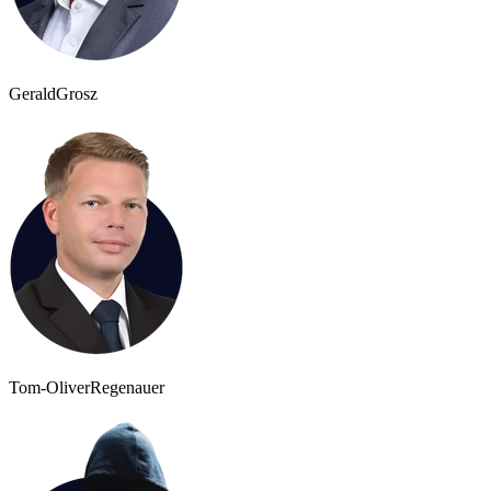
Gerald
Grosz
Tom-Oliver
Regenauer