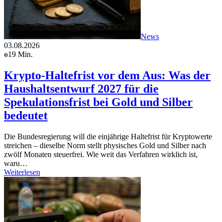
News
03.08.2026
19 Min.
Krypto-Haltefrist vor dem Aus: Was der
Haushaltsentwurf 2027 für die
Spekulationsfrist bei Gold und Silber
bedeutet
Die Bundesregierung will die einjährige Haltefrist für Kryptowerte
streichen – dieselbe Norm stellt physisches Gold und Silber nach
zwölf Monaten steuerfrei. Wie weit das Verfahren wirklich ist,
waru…
Weiterlesen