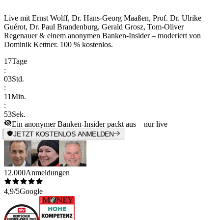
Live mit
Ernst Wolff, Dr. Hans-Georg Maaßen, Prof. Dr. Ulrike
Guérot, Dr. Paul Brandenburg, Gerald Grosz, Tom-Oliver
Regenauer & einem anonymen Banken-Insider
– moderiert von
Dominik Kettner
.
100 % kostenlos.
17
Tage
:
03
Std.
:
11
Min.
:
53
Sek.
Ein anonymer Banken-Insider packt aus – nur live
JETZT KOSTENLOS ANMELDEN
12.000
Anmeldungen
4,9/5
Google