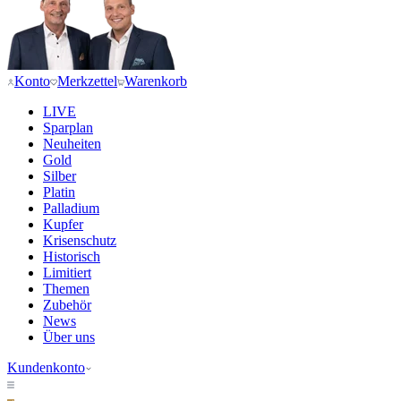
Konto
Merkzettel
Warenkorb
LIVE
Sparplan
Neuheiten
Gold
Silber
Platin
Palladium
Kupfer
Krisenschutz
Historisch
Limitiert
Themen
Zubehör
News
Über uns
Kundenkonto