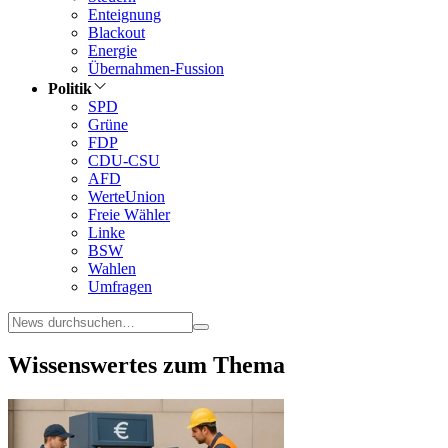
Enteignung
Blackout
Energie
Übernahmen-Fussion
Politik
SPD
Grüne
FDP
CDU-CSU
AFD
WerteUnion
Freie Wähler
Linke
BSW
Wahlen
Umfragen
Wissenswertes zum Thema