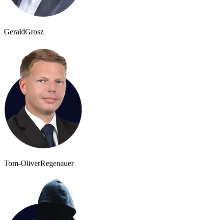
Gerald
Grosz
Tom-Oliver
Regenauer