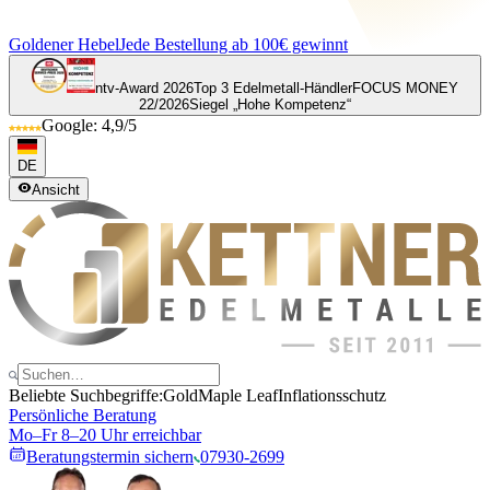
Goldener Hebel
Jede Bestellung ab 100€ gewinnt
ntv-Award 2026
Top 3 Edelmetall-Händler
FOCUS MONEY
22/2026
Siegel „Hohe Kompetenz“
Google: 4,9/5
DE
Ansicht
Beliebte Suchbegriffe:
Gold
Maple Leaf
Inflationsschutz
Persönliche Beratung
Mo–Fr 8–20 Uhr erreichbar
Beratungstermin sichern
07930-2699