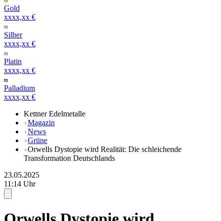
Gold
xxxx,xx €
Silber
xxxx,xx €
Platin
xxxx,xx €
Palladium
xxxx,xx €
Kettner Edelmetalle
Magazin
News
Grüne
Orwells Dystopie wird Realität: Die schleichende
Transformation Deutschlands
23.05.2025
11:14 Uhr
Orwells Dystopie wird