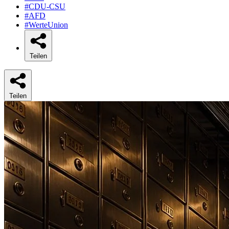
#CDU-CSU
#AFD
#WerteUnion
Teilen
Teilen