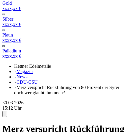
Gold
xxxx,xx €
Silber
xxxx,xx €
Platin
xxxx,xx €
Palladium
xxxx,xx €
Kettner Edelmetalle
Magazin
News
CDU-CSU
Merz verspricht Rückführung von 80 Prozent der Syrer –
doch wer glaubt ihm noch?
30.03.2026
15:12 Uhr
Merz verspricht Rückführung