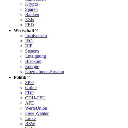
Krypto
Sparen
Banken
EZB
FED
Wirtschaft
Insolvenzen
IFO
BIP
Steuern
Enteignung
Blackout
Energie
Übernahmen-Fussion
Politik
SPD
Grüne
FDP
CDU-CSU
AFD
WerteUnion
Freie Wähler
Linke
BSW