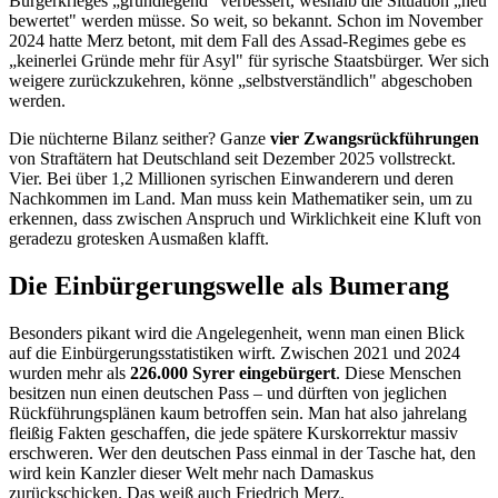
Bürgerkrieges „grundlegend" verbessert, weshalb die Situation „neu
bewertet" werden müsse. So weit, so bekannt. Schon im November
2024 hatte Merz betont, mit dem Fall des Assad-Regimes gebe es
„keinerlei Gründe mehr für Asyl" für syrische Staatsbürger. Wer sich
weigere zurückzukehren, könne „selbstverständlich" abgeschoben
werden.
Die nüchterne Bilanz seither? Ganze
vier Zwangsrückführungen
von Straftätern hat Deutschland seit Dezember 2025 vollstreckt.
Vier. Bei über 1,2 Millionen syrischen Einwanderern und deren
Nachkommen im Land. Man muss kein Mathematiker sein, um zu
erkennen, dass zwischen Anspruch und Wirklichkeit eine Kluft von
geradezu grotesken Ausmaßen klafft.
Die Einbürgerungswelle als Bumerang
Besonders pikant wird die Angelegenheit, wenn man einen Blick
auf die Einbürgerungsstatistiken wirft. Zwischen 2021 und 2024
wurden mehr als
226.000 Syrer eingebürgert
. Diese Menschen
besitzen nun einen deutschen Pass – und dürften von jeglichen
Rückführungsplänen kaum betroffen sein. Man hat also jahrelang
fleißig Fakten geschaffen, die jede spätere Kurskorrektur massiv
erschweren. Wer den deutschen Pass einmal in der Tasche hat, den
wird kein Kanzler dieser Welt mehr nach Damaskus
zurückschicken. Das weiß auch Friedrich Merz.