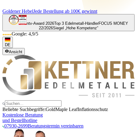
Goldener Hebel
Jede Bestellung ab 100€ gewinnt
ntv-Award 2026
Top 3 Edelmetall-Händler
FOCUS MONEY
22/2026
Siegel „Hohe Kompetenz“
Google: 4,9/5
DE
Ansicht
Beliebte Suchbegriffe:
Gold
Maple Leaf
Inflationsschutz
Kostenlose Beratung
und Bestellhotline
07930-2699
Beratungstermin vereinbaren