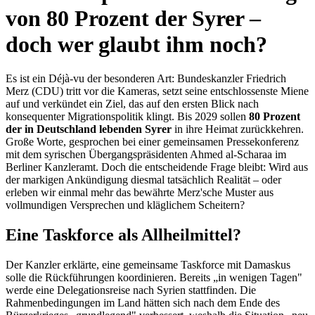
von 80 Prozent der Syrer –
doch wer glaubt ihm noch?
Es ist ein Déjà-vu der besonderen Art: Bundeskanzler Friedrich
Merz (CDU) tritt vor die Kameras, setzt seine entschlossenste Miene
auf und verkündet ein Ziel, das auf den ersten Blick nach
konsequenter Migrationspolitik klingt. Bis 2029 sollen
80 Prozent
der in Deutschland lebenden Syrer
in ihre Heimat zurückkehren.
Große Worte, gesprochen bei einer gemeinsamen Pressekonferenz
mit dem syrischen Übergangspräsidenten Ahmed al-Scharaa im
Berliner Kanzleramt. Doch die entscheidende Frage bleibt: Wird aus
der markigen Ankündigung diesmal tatsächlich Realität – oder
erleben wir einmal mehr das bewährte Merz'sche Muster aus
vollmundigen Versprechen und kläglichem Scheitern?
Eine Taskforce als Allheilmittel?
Der Kanzler erklärte, eine gemeinsame Taskforce mit Damaskus
solle die Rückführungen koordinieren. Bereits „in wenigen Tagen"
werde eine Delegationsreise nach Syrien stattfinden. Die
Rahmenbedingungen im Land hätten sich nach dem Ende des