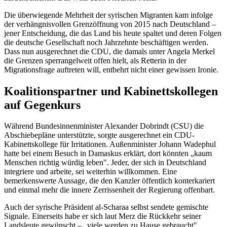
Die überwiegende Mehrheit der syrischen Migranten kam infolge
der verhängnisvollen Grenzöffnung von 2015 nach Deutschland –
jener Entscheidung, die das Land bis heute spaltet und deren Folgen
die deutsche Gesellschaft noch Jahrzehnte beschäftigen werden.
Dass nun ausgerechnet die CDU, die damals unter Angela Merkel
die Grenzen sperrangelweit offen hielt, als Retterin in der
Migrationsfrage auftreten will, entbehrt nicht einer gewissen Ironie.
Koalitionspartner und Kabinettskollegen
auf Gegenkurs
Während Bundesinnenminister Alexander Dobrindt (CSU) die
Abschiebepläne unterstützte, sorgte ausgerechnet ein CDU-
Kabinettskollege für Irritationen. Außenminister Johann Wadephul
hatte bei einem Besuch in Damaskus erklärt, dort könnten „kaum
Menschen richtig würdig leben". Jeder, der sich in Deutschland
integriere und arbeite, sei weiterhin willkommen. Eine
bemerkenswerte Aussage, die den Kanzler öffentlich konterkariert
und einmal mehr die innere Zerrissenheit der Regierung offenbart.
Auch der syrische Präsident al-Scharaa selbst sendete gemischte
Signale. Einerseits habe er sich laut Merz die Rückkehr seiner
Landsleute gewünscht – „viele werden zu Hause gebraucht".