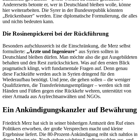
Andererseits betonte er, wer in Deutschland bleiben wolle, könne
hier weiterarbeiten. Die Syrer in der Bundesrepublik könnten
„Brückenbauer" werden. Eine diplomatische Formulierung, die alles
und nichts bedeuten kann.
Die Rosinenpickerei bei der Rückführung
Besonders aufschlussreich ist die Einschränkung, die Merz selbst
formulierte:
„Ärzte und Ingenieure"
aus Syrien sollten in
Deutschland bleiben dürfen. Man möchte also die gut Ausgebildeten
behalten und den Rest zurückschicken. Was auf den ersten Blick
pragmatisch klingt, wirft fundamentale Fragen auf. Denn genau
diese Fachkräfte werden auch in Syrien dringend für den
Wiederaufbau benötigt. Und jene, die gehen sollen – die weniger
Qualifizierten, die Transferleistungsempfänger – werden sich mit
Händen und Füßen gegen eine Rückkehr wehren, unterstützt von
einer Armada aus Asylrechtsanwälten und NGOs.
Ein Ankündigungskanzler auf Bewährung
Friedrich Merz hat sich in seiner bisherigen Amtszeit den Ruf eines
Politikers erworben, der große Versprechen macht und kleine
Ergebnisse liefert. Die 80-Prozent-Ankündigung reiht sich nahtlos in
dieses Muster ein. Noch stehen wichtige Landtagswahlen aus, und