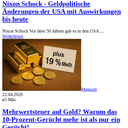
Nixon Schock - Geldpolitische
Änderungen der USA mit Auswirkungen
bis heute
Nixon Schock Vor über 50 Jahren gab es in den USA…
Weiterlesen
Magazin
22.04.2026
5 Min.
Mehrwertsteuer auf Gold? Warum das
10-Prozent-Gerücht mehr ist als nur ein
Gerücht!