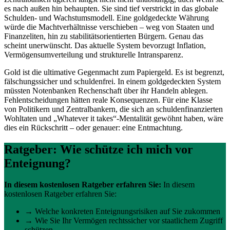
es nach außen hin behaupten. Sie sind tief verstrickt in das globale
Schulden- und Wachstumsmodell. Eine goldgedeckte Währung
würde die Machtverhältnisse verschieben – weg von Staaten und
Finanzeliten, hin zu stabilitätsorientierten Bürgern. Genau das
scheint unerwünscht. Das aktuelle System bevorzugt Inflation,
Vermögensumverteilung und strukturelle Intransparenz.
Gold ist die ultimative Gegenmacht zum Papiergeld. Es ist begrenzt,
fälschungssicher und schuldenfrei. In einem goldgedeckten System
müssten Notenbanken Rechenschaft über ihr Handeln ablegen.
Fehlentscheidungen hätten reale Konsequenzen. Für eine Klasse
von Politikern und Zentralbankern, die sich an schuldenfinanzierten
Wohltaten und „Whatever it takes“-Mentalität gewöhnt haben, wäre
dies ein Rückschritt – oder genauer: eine Entmachtung.
Ratgeber: Wie schütze ich mich vor
Enteignung?
In diesem kostenlosen Ratgeber erfahren Sie:
In diesem
kostenlosen Ratgeber erfahren Sie:
→ Welche konkreten Enteignungsrisiken auf Sie zukommen
→ Wie Sie Ihr Vermögen rechtssicher vor staatlichem Zugriff
schützen