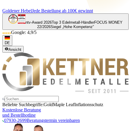
Goldener Hebel
Jede Bestellung ab 100€ gewinnt
ntv-Award 2026
Top 3 Edelmetall-Händler
FOCUS MONEY
22/2026
Siegel „Hohe Kompetenz“
Google: 4,9/5
DE
Ansicht
Beliebte Suchbegriffe:
Gold
Maple Leaf
Inflationsschutz
Kostenlose Beratung
und Bestellhotline
07930-2699
Beratungstermin vereinbaren