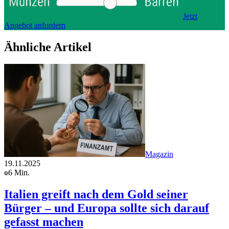
Jetzt
Angebot anfordern
Ähnliche Artikel
Magazin
19.11.2025
6 Min.
Italien greift nach dem Gold seiner
Bürger – und Europa sollte sich darauf
gefasst machen