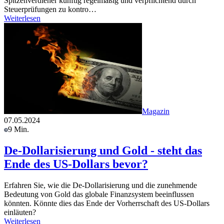
Spitzenverdiener künftig regelmäßig und verpflichtend durch
Steuerprüfungen zu kontro…
Weiterlesen
Magazin
07.05.2024
9 Min.
De-Dollarisierung und Gold - steht das
Ende des US-Dollars bevor?
Erfahren Sie, wie die De-Dollarisierung und die zunehmende
Bedeutung von Gold das globale Finanzsystem beeinflussen
könnten. Könnte dies das Ende der Vorherrschaft des US-Dollars
einläuten?
Weiterlesen