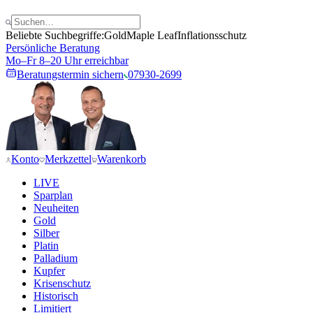
Beliebte Suchbegriffe:
Gold
Maple Leaf
Inflationsschutz
Persönliche Beratung
Mo–Fr 8–20 Uhr erreichbar
Beratungstermin sichern
07930-2699
Konto
Merkzettel
Warenkorb
LIVE
Sparplan
Neuheiten
Gold
Silber
Platin
Palladium
Kupfer
Krisenschutz
Historisch
Limitiert