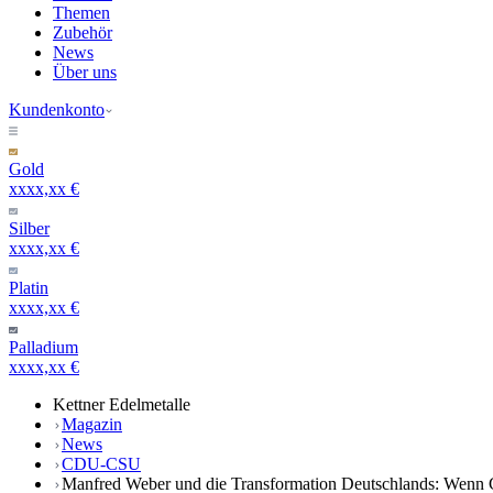
Themen
Zubehör
News
Über uns
Kundenkonto
Gold
xxxx,xx €
Silber
xxxx,xx €
Platin
xxxx,xx €
Palladium
xxxx,xx €
Kettner Edelmetalle
Magazin
News
CDU-CSU
Manfred Weber und die Transformation Deutschlands: Wenn 