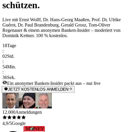
schützen.
Live mit
Ernst Wolff, Dr. Hans-Georg Maaßen, Prof. Dr. Ulrike
Guérot, Dr. Paul Brandenburg, Gerald Grosz, Tom-Oliver
Regenauer & einem anonymen Banken-Insider
– moderiert von
Dominik Kettner
.
100 % kostenlos.
18
Tage
:
02
Std.
:
54
Min.
:
36
Sek.
Ein anonymer Banken-Insider packt aus – nur live
JETZT KOSTENLOS ANMELDEN
12.000
Anmeldungen
4,9/5
Google