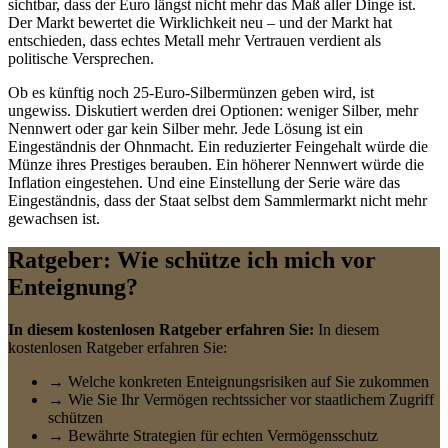
sichtbar, dass der Euro längst nicht mehr das Maß aller Dinge ist.
Der Markt bewertet die Wirklichkeit neu – und der Markt hat
entschieden, dass echtes Metall mehr Vertrauen verdient als
politische Versprechen.
Ob es künftig noch 25-Euro-Silbermünzen geben wird, ist
ungewiss. Diskutiert werden drei Optionen: weniger Silber, mehr
Nennwert oder gar kein Silber mehr. Jede Lösung ist ein
Eingeständnis der Ohnmacht. Ein reduzierter Feingehalt würde die
Münze ihres Prestiges berauben. Ein höherer Nennwert würde die
Inflation eingestehen. Und eine Einstellung der Serie wäre das
Eingeständnis, dass der Staat selbst dem Sammlermarkt nicht mehr
gewachsen ist.
Ratgeber: Wie schütze ich mich vor
Enteignung?
In diesem kostenlosen Ratgeber erfahren Sie:
In diesem
kostenlosen Ratgeber erfahren Sie:
→ Welche konkreten Enteignungsrisiken auf Sie zukommen
→ Wie Sie Ihr Vermögen rechtssicher vor staatlichem Zugriff
schützen
→ Bewährte Strategien für echten Vermögensschutz