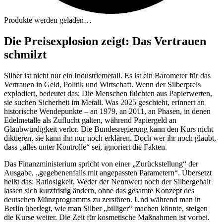
Produkte werden geladen…
Die Preisexplosion zeigt: Das Vertrauen
schmilzt
Silber ist nicht nur ein Industriemetall. Es ist ein Barometer für das
Vertrauen in Geld, Politik und Wirtschaft. Wenn der Silberpreis
explodiert, bedeutet das: Die Menschen flüchten aus Papierwerten,
sie suchen Sicherheit im Metall. Was 2025 geschieht, erinnert an
historische Wendepunkte – an 1979, an 2011, an Phasen, in denen
Edelmetalle als Zuflucht galten, während Papiergeld an
Glaubwürdigkeit verlor. Die Bundesregierung kann den Kurs nicht
diktieren, sie kann ihn nur noch erklären. Doch wer ihr noch glaubt,
dass „alles unter Kontrolle“ sei, ignoriert die Fakten.
Das Finanzministerium spricht von einer „Zurückstellung“ der
Ausgabe, „gegebenenfalls mit angepassten Parametern“. Übersetzt
heißt das: Ratlosigkeit. Weder der Nennwert noch der Silbergehalt
lassen sich kurzfristig ändern, ohne das gesamte Konzept des
deutschen Münzprogramms zu zerstören. Und während man in
Berlin überlegt, wie man Silber „billiger“ machen könnte, steigen
die Kurse weiter. Die Zeit für kosmetische Maßnahmen ist vorbei.