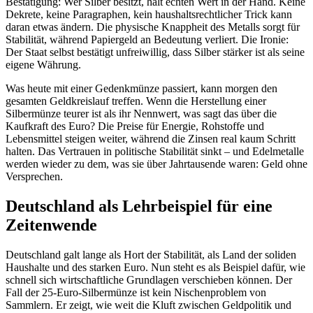
Bestätigung: Wer Silber besitzt, hält echten Wert in der Hand. Keine
Dekrete, keine Paragraphen, kein haushaltsrechtlicher Trick kann
daran etwas ändern. Die physische Knappheit des Metalls sorgt für
Stabilität, während Papiergeld an Bedeutung verliert. Die Ironie:
Der Staat selbst bestätigt unfreiwillig, dass Silber stärker ist als seine
eigene Währung.
Was heute mit einer Gedenkmünze passiert, kann morgen den
gesamten Geldkreislauf treffen. Wenn die Herstellung einer
Silbermünze teurer ist als ihr Nennwert, was sagt das über die
Kaufkraft des Euro? Die Preise für Energie, Rohstoffe und
Lebensmittel steigen weiter, während die Zinsen real kaum Schritt
halten. Das Vertrauen in politische Stabilität sinkt – und Edelmetalle
werden wieder zu dem, was sie über Jahrtausende waren: Geld ohne
Versprechen.
Deutschland als Lehrbeispiel für eine
Zeitenwende
Deutschland galt lange als Hort der Stabilität, als Land der soliden
Haushalte und des starken Euro. Nun steht es als Beispiel dafür, wie
schnell sich wirtschaftliche Grundlagen verschieben können. Der
Fall der 25-Euro-Silbermünze ist kein Nischenproblem von
Sammlern. Er zeigt, wie weit die Kluft zwischen Geldpolitik und