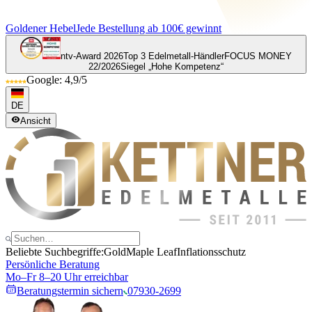
Goldener Hebel
Jede Bestellung ab 100€ gewinnt
ntv-Award 2026
Top 3 Edelmetall-Händler
FOCUS MONEY
22/2026
Siegel „Hohe Kompetenz“
Google: 4,9/5
DE
Ansicht
Beliebte Suchbegriffe:
Gold
Maple Leaf
Inflationsschutz
Persönliche Beratung
Mo–Fr 8–20 Uhr erreichbar
Beratungstermin sichern
07930-2699