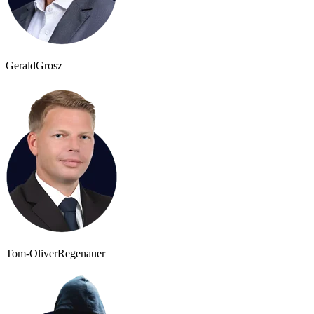
Gerald
Grosz
Tom-Oliver
Regenauer