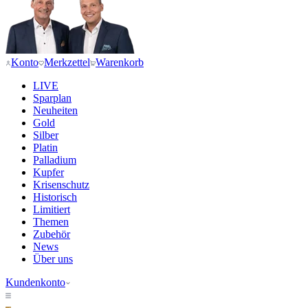
Konto
Merkzettel
Warenkorb
LIVE
Sparplan
Neuheiten
Gold
Silber
Platin
Palladium
Kupfer
Krisenschutz
Historisch
Limitiert
Themen
Zubehör
News
Über uns
Kundenkonto