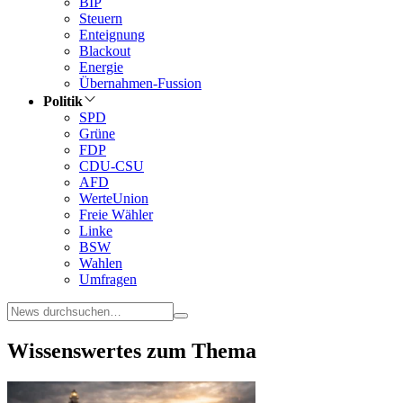
BIP
Steuern
Enteignung
Blackout
Energie
Übernahmen-Fussion
Politik
SPD
Grüne
FDP
CDU-CSU
AFD
WerteUnion
Freie Wähler
Linke
BSW
Wahlen
Umfragen
Wissenswertes zum Thema