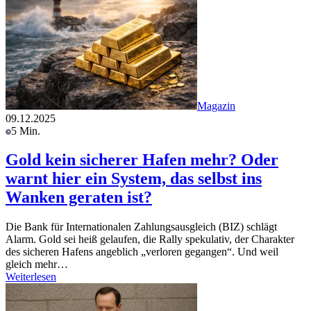
Magazin
09.12.2025
5 Min.
Gold kein sicherer Hafen mehr? Oder
warnt hier ein System, das selbst ins
Wanken geraten ist?
Die Bank für Internationalen Zahlungsausgleich (BIZ) schlägt
Alarm. Gold sei heiß gelaufen, die Rally spekulativ, der Charakter
des sicheren Hafens angeblich „verloren gegangen“. Und weil
gleich mehr…
Weiterlesen