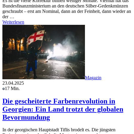
Es ist die vierte Korrektur binnen weniger Monate. Viermal hat das
Bundesfinanzministerium an den deutschen Silber-Gedenkmünzen
geschraubt – erst am Nominal, dann an der Feinheit, dann wieder an
der …
Weiterlesen
Magazin
23.04.2025
17 Min.
Die gescheiterte Farbenrevolution in
Georgien: Ein Land trotzt der globalen
Bevormundung
In der georgischen Hauptstadt Tiflis brodelt es. Die jüngsten