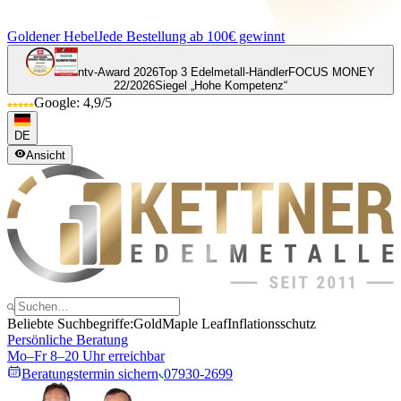
Goldener Hebel
Jede Bestellung ab 100€ gewinnt
ntv-Award 2026
Top 3 Edelmetall-Händler
FOCUS MONEY
22/2026
Siegel „Hohe Kompetenz“
Google: 4,9/5
DE
Ansicht
Beliebte Suchbegriffe:
Gold
Maple Leaf
Inflationsschutz
Persönliche Beratung
Mo–Fr 8–20 Uhr erreichbar
Beratungstermin sichern
07930-2699