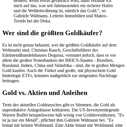
denken, wenn etwas gefährlich wird, dann verlasse ich
mich auf das, was seit Jahrtausenden ein sicherer Hafen
und die Weltleitwährung ist, nämlich das Gold.", so
Gabriele Widmann, Leiterin Immobilien und Makro-
Trends bei der Deka.
Wer sind die größten Goldkäufer?
Es ist nicht genau bekannt, wer die größten Goldkäufer auf dem
Weltmarkt sind. Christian Rauch, Geschäftsführer des
Edelmetallhandelshauses Degussa, vermutet jedoch, dass es vor
allem die großen Notenbanken der BRICS-Staaten - Brasilien,
Russland, Indien, China und Südafrika - sind, die in großen Mengen
Gold kaufen. Auch die Türkei und große, mit physischem Gold
hinterlegte ETFs, könnten maßgeblich zur steigenden Nachfrage
beitragen.
Gold vs. Aktien und Anleihen
Trotz des aktuellen Goldrausches gibt es Stimmen, die Gold als
unproduktive Anlageklasse kritisieren. Die US-Investorenlegende
Warren Buffet beispielsweise hält wenig von Goldinvestitionen. "Es
ist ja nur ein Metall", pflichtet ihm Gabriele Widmann bei. "Es
bringt mir keinen Wohlstand. Eine Aktie bringt mir Wohlstand, eine