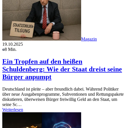
Magazin
19.10.2025
8 Min.
Ein Tropfen auf den heißen
Schuldenberg: Wie der Staat dreist seine
Bürger anpumpt
Deutschland ist pleite – aber freundlich dabei. Während Politiker
über neue Ausgabenprogramme, Subventionen und Rettungspakete
diskutieren, überweisen Bürger freiwillig Geld an den Staat, um
seine Sc…
Weiterlesen