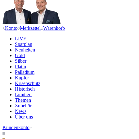
Konto
Merkzettel
Warenkorb
LIVE
Sparplan
Neuheiten
Gold
Silber
Platin
Palladium
Kupfer
Krisenschutz
Historisch
Limitiert
Themen
Zubehör
News
Über uns
Kundenkonto