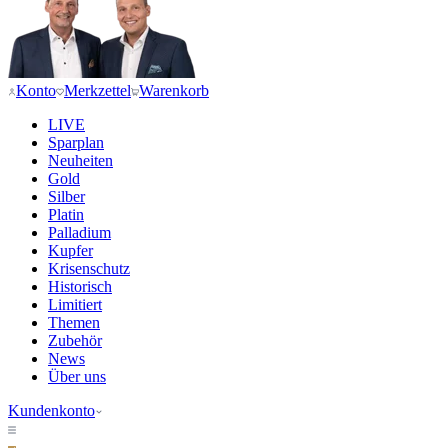
Konto
Merkzettel
Warenkorb
LIVE
Sparplan
Neuheiten
Gold
Silber
Platin
Palladium
Kupfer
Krisenschutz
Historisch
Limitiert
Themen
Zubehör
News
Über uns
Kundenkonto