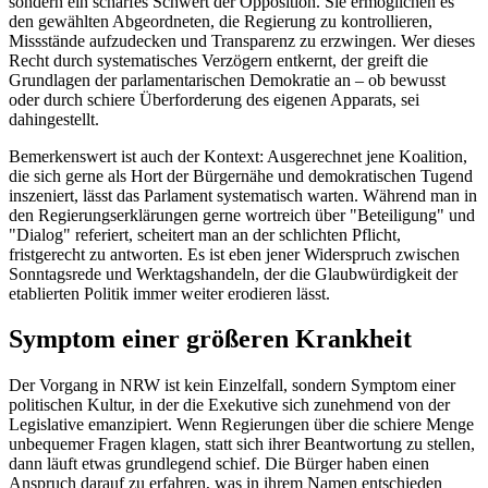
sondern ein scharfes Schwert der Opposition. Sie ermöglichen es
den gewählten Abgeordneten, die Regierung zu kontrollieren,
Missstände aufzudecken und Transparenz zu erzwingen. Wer dieses
Recht durch systematisches Verzögern entkernt, der greift die
Grundlagen der parlamentarischen Demokratie an – ob bewusst
oder durch schiere Überforderung des eigenen Apparats, sei
dahingestellt.
Bemerkenswert ist auch der Kontext: Ausgerechnet jene Koalition,
die sich gerne als Hort der Bürgernähe und demokratischen Tugend
inszeniert, lässt das Parlament systematisch warten. Während man in
den Regierungserklärungen gerne wortreich über "Beteiligung" und
"Dialog" referiert, scheitert man an der schlichten Pflicht,
fristgerecht zu antworten. Es ist eben jener Widerspruch zwischen
Sonntagsrede und Werktagshandeln, der die Glaubwürdigkeit der
etablierten Politik immer weiter erodieren lässt.
Symptom einer größeren Krankheit
Der Vorgang in NRW ist kein Einzelfall, sondern Symptom einer
politischen Kultur, in der die Exekutive sich zunehmend von der
Legislative emanzipiert. Wenn Regierungen über die schiere Menge
unbequemer Fragen klagen, statt sich ihrer Beantwortung zu stellen,
dann läuft etwas grundlegend schief. Die Bürger haben einen
Anspruch darauf zu erfahren, was in ihrem Namen entschieden