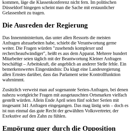
kommen, läge die Klassenkonferenz nicht fern. Im politischen
Düsseldorf hingegen scheint man die Sache mit erstaunlicher
Gelassenheit zu tragen.
Die Ausreden der Regierung
Das Innenministerium, das unter allen Ressorts die meisten
Anfragen abzuarbeiten habe, schiebt die Verantwortung gerne
weiter. Die Fragen würden "zusehends komplexer und
rechercheaufwändiger", heißt es aus dem Apparat. Mehrere hundert
Mitarbeiter seien täglich mit der Beantwortung Kleiner Anfragen
beschäftigt – Arbeitskraft, die angeblich an anderer Stelle fehle. Ein
bemerkenswertes Eingeständnis: Da klagt eine Landesregierung
allen Ernstes darüber, dass das Parlament seine Kontrollfunktion
wahrnimmt.
Zusätzlich verweist man auf sogenannte Serien-Anfragen, bei denen
nahezu wortgleiche Fragen mit ausgetauschten Ortsmarken vielfach
gestellt würden. Allein Ende April seien fünf solcher Serien mit
insgesamt 341 Anfragen eingegangen. Das mag lästig sein – doch es
ist nun einmal das gute Recht der gewählten Volksvertreter, der
Exekutive auf den Zahn zu fühlen.
Empörung quer durch die Opposition