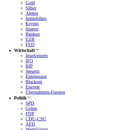
Gold
Silber
Aktien
Immobilien
Krypto
Sparen
Banken
EZB
FED
Wirtschaft
Insolvenzen
IFO
BIP
Steuern
Enteignung
Blackout
Energie
Übernahmen-Fussion
Politik
SPD
Grüne
FDP
CDU-CSU
AFD
WerteUnion