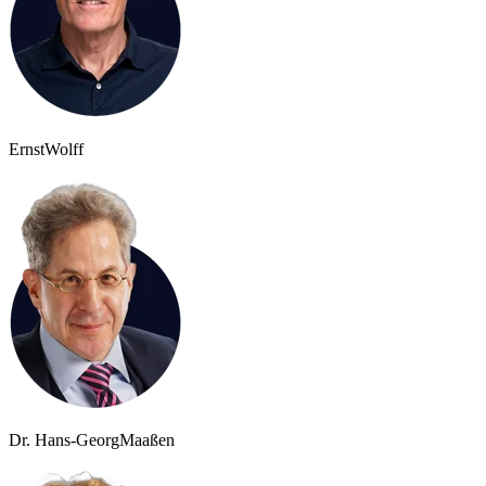
Ernst
Wolff
Dr. Hans-Georg
Maaßen