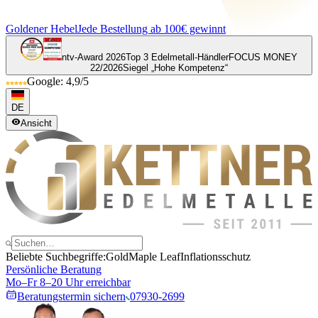
Goldener Hebel
Jede Bestellung ab 100€ gewinnt
ntv-Award 2026
Top 3 Edelmetall-Händler
FOCUS MONEY
22/2026
Siegel „Hohe Kompetenz“
Google: 4,9/5
DE
Ansicht
Beliebte Suchbegriffe:
Gold
Maple Leaf
Inflationsschutz
Persönliche Beratung
Mo–Fr 8–20 Uhr erreichbar
Beratungstermin sichern
07930-2699