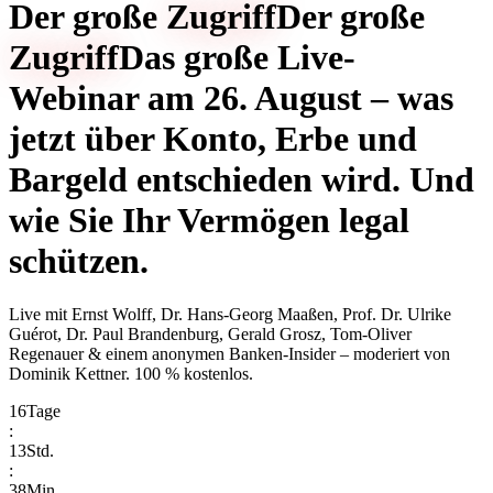
Der große
Zugriff
Der große
Zugriff
Das große Live-
Webinar am 26. August – was
jetzt über Konto, Erbe und
Bargeld entschieden wird. Und
wie Sie Ihr Vermögen legal
schützen.
Live mit
Ernst Wolff, Dr. Hans-Georg Maaßen, Prof. Dr. Ulrike
Guérot, Dr. Paul Brandenburg, Gerald Grosz, Tom-Oliver
Regenauer & einem anonymen Banken-Insider
– moderiert von
Dominik Kettner
.
100 % kostenlos.
16
Tage
:
13
Std.
:
38
Min.