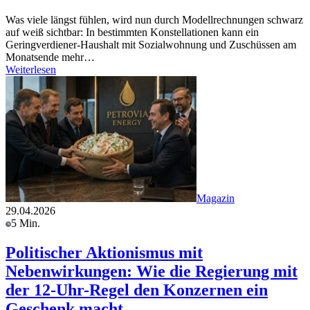
Was viele längst fühlen, wird nun durch Modellrechnungen schwarz
auf weiß sichtbar: In bestimmten Konstellationen kann ein
Geringverdiener-Haushalt mit Sozialwohnung und Zuschüssen am
Monatsende mehr…
Weiterlesen
Magazin
29.04.2026
5 Min.
Politischer Aktionismus mit
Nebenwirkungen: Wie die Regierung mit
der 12-Uhr-Regel den Konzernen ein
Geschenk macht