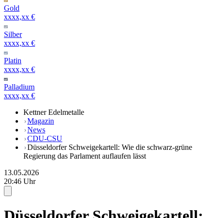
Gold
xxxx,xx €
Silber
xxxx,xx €
Platin
xxxx,xx €
Palladium
xxxx,xx €
Kettner Edelmetalle
Magazin
News
CDU-CSU
Düsseldorfer Schweigekartell: Wie die schwarz-grüne
Regierung das Parlament auflaufen lässt
13.05.2026
20:46 Uhr
Düsseldorfer Schweigekartell: