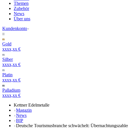
Themen
Zubehör
News
Über uns
Kundenkonto
Gold
xxxx,xx €
Silber
xxxx,xx €
Platin
xxxx,xx €
Palladium
xxxx,xx €
Kettner Edelmetalle
Magazin
News
BIP
Deutsche Tourismusbranche schwächelt: Übernachtungszahle