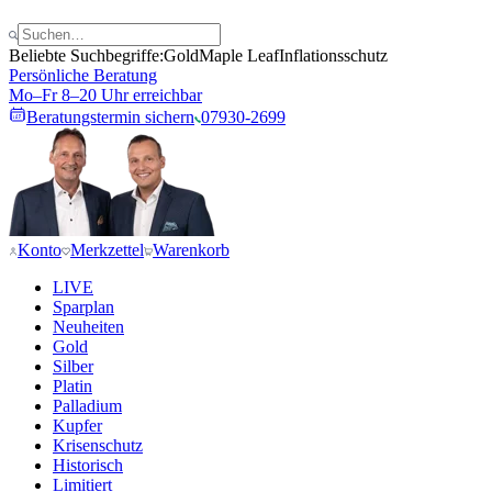
Beliebte Suchbegriffe:
Gold
Maple Leaf
Inflationsschutz
Persönliche Beratung
Mo–Fr 8–20 Uhr erreichbar
Beratungstermin sichern
07930-2699
Konto
Merkzettel
Warenkorb
LIVE
Sparplan
Neuheiten
Gold
Silber
Platin
Palladium
Kupfer
Krisenschutz
Historisch
Limitiert