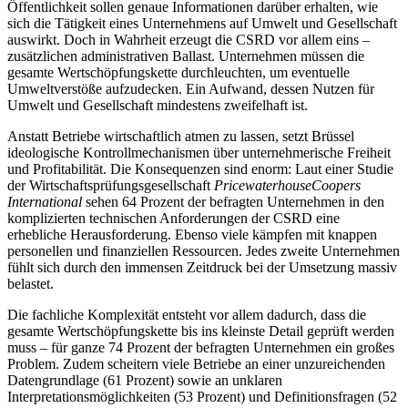
Öffentlichkeit sollen genaue Informationen darüber erhalten, wie
sich die Tätigkeit eines Unternehmens auf Umwelt und Gesellschaft
auswirkt. Doch in Wahrheit erzeugt die CSRD vor allem eins –
zusätzlichen administrativen Ballast. Unternehmen müssen die
gesamte Wertschöpfungskette durchleuchten, um eventuelle
Umweltverstöße aufzudecken. Ein Aufwand, dessen Nutzen für
Umwelt und Gesellschaft mindestens zweifelhaft ist.
Anstatt Betriebe wirtschaftlich atmen zu lassen, setzt Brüssel
ideologische Kontrollmechanismen über unternehmerische Freiheit
und Profitabilität. Die Konsequenzen sind enorm: Laut einer Studie
der Wirtschaftsprüfungsgesellschaft
PricewaterhouseCoopers
International
sehen 64 Prozent der befragten Unternehmen in den
komplizierten technischen Anforderungen der CSRD eine
erhebliche Herausforderung. Ebenso viele kämpfen mit knappen
personellen und finanziellen Ressourcen. Jedes zweite Unternehmen
fühlt sich durch den immensen Zeitdruck bei der Umsetzung massiv
belastet.
Die fachliche Komplexität entsteht vor allem dadurch, dass die
gesamte Wertschöpfungskette bis ins kleinste Detail geprüft werden
muss – für ganze 74 Prozent der befragten Unternehmen ein großes
Problem. Zudem scheitern viele Betriebe an einer unzureichenden
Datengrundlage (61 Prozent) sowie an unklaren
Interpretationsmöglichkeiten (53 Prozent) und Definitionsfragen (52