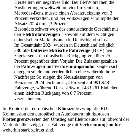
Herstellern ein negatives Bild: Bei BMW brachen die
Auslieferungen weltweit um vier Prozent ein,
Mercedes-Benz musste einen Absatzrückgang von 3
Prozent verkraften, und bei Volkswagen schrumpfte der
Absatz 2024 um 2,3 Prozent.
Besonders schwer wog das enttäuschende Geschäft mit
den
Elektrofahrzeugen
– sowohl auf dem wichtigen
chinesischen Markt als auch in Deutschland selbst.
Im Gesamtjahr 2024 wurden in Deutschland lediglich
380.609
batterieelektrische Fahrzeuge
(BEV) neu
zugelassen – ein drastischer Rückgang von über 25
Prozent gegenüber dem Vorjahr. Die Zulassungszahlen
bei
Fahrzeugen mit Verbrennungsmotor
zeigten sich
dagegen solide und verdeutlichen eine weiterhin hohe
Nachfrage: So stiegen die Neuzulassungen von
Benzinern 2024 leicht um 1,4 Prozent auf 991.948
Fahrzeuge, während Diesel-Pkw mit 483.261 Einheiten
einen leichten Rückgang von 0,7 Prozent
verzeichneten.
Im Kontext der europäischen
Klimaziele
zwingt die EU-
Kommission den europäischen Autobauern mit rigorosen
Flottengrenzwerte
n den Umstieg auf Elektroautos auf, obwohl der
Markt deutlich zeigt, dass Fahrzeuge mit
Verbrennungsmotor
weiterhin stark gefragt sind.