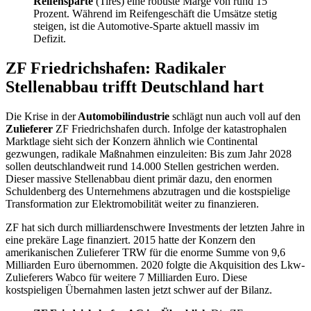
Reifensparte
(Tires) eine robuste Marge von rund 15
Prozent. Während im Reifengeschäft die Umsätze stetig
steigen, ist die Automotive-Sparte aktuell massiv im
Defizit.
ZF Friedrichshafen: Radikaler
Stellenabbau trifft Deutschland hart
Die Krise in der
Automobilindustrie
schlägt nun auch voll auf den
Zulieferer
ZF Friedrichshafen durch. Infolge der katastrophalen
Marktlage sieht sich der Konzern ähnlich wie Continental
gezwungen, radikale Maßnahmen einzuleiten: Bis zum Jahr 2028
sollen deutschlandweit rund 14.000 Stellen gestrichen werden.
Dieser massive Stellenabbau dient primär dazu, den enormen
Schuldenberg des Unternehmens abzutragen und die kostspielige
Transformation zur Elektromobilität weiter zu finanzieren.
ZF hat sich durch milliardenschwere Investments der letzten Jahre in
eine prekäre Lage finanziert. 2015 hatte der Konzern den
amerikanischen Zulieferer TRW für die enorme Summe von 9,6
Milliarden Euro übernommen. 2020 folgte die Akquisition des Lkw-
Zulieferers Wabco für weitere 7 Milliarden Euro. Diese
kostspieligen Übernahmen lasten jetzt schwer auf der Bilanz.