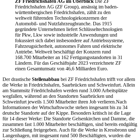
ZF Friedrichshafen AG im Überblick
Die ZF
Friedrichshafen AG (ZF Group), ansässig im baden-
württembergischen Friedrichshafen, zählt zu den
weltweit führenden Technologiekonzernen der
Automobil- und Nutzfahrzeugbranche. Das 1915
gegründete Unternehmen liefert Schlüsseltechnologien
für Pkw, Lkw sowie industrielle Anwendungen und
fokussiert sich dabei insbesondere auf Antriebssysteme,
Fahrzeugsicherheit, autonomes Fahren und elektrische
Antriebe. Weltweit beschäftigt der Konzern rund
168.700 Mitarbeiter an 162 Fertigungsstandorten in 31
Ländern. Für das Geschäftsjahr 2023 verzeichnete ZF
einen Gesamtumsatz von 46,6 Milliarden Euro.
Der drastische
Stellenabbau
bei ZF Friedrichshafen trifft vor allem
die Werke in Friedrichshafen, Saarbrücken und Schweinfurt. Allein
am Stammsitz Friedrichshafen werden rund 3.000 Arbeitsplätze
wegfallen, während an den Standorten Saarbrücken und
Schweinfurt jeweils 1.500 Mitarbeiter ihren Job verlieren.Nach
Informationen der Wirtschaftswoche stehen insgesamt bis zu 34
deutsche Standorte auf der Kippe. Besonders kritisch ist die Lage
für 14 dieser Werke: Die Standorte Gelsenkirchen und Damme, die
zusammen fast 1.000 Mitarbeiter beschäftigen, sind bereits endgültig
zur Schließung freigegeben. Auch für die Werke in Kressbronn und
Langenhagen, mit insgesamt rund 500 Beschäftigten, wurden die