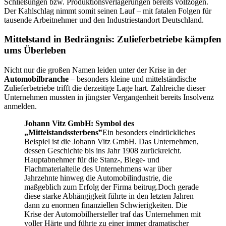
Schließungen bzw. Produktionsverlagerungen bereits vollzogen.
Der Kahlschlag nimmt somit seinen Lauf – mit fatalen Folgen für
tausende Arbeitnehmer und den Industriestandort Deutschland.
Mittelstand in Bedrängnis: Zulieferbetriebe kämpfen
ums Überleben
Nicht nur die großen Namen leiden unter der Krise in der
Automobilbranche
– besonders kleine und mittelständische
Zulieferbetriebe trifft die derzeitige Lage hart. Zahlreiche dieser
Unternehmen mussten in jüngster Vergangenheit bereits Insolvenz
anmelden.
Johann Vitz GmbH: Symbol des
„Mittelstandssterbens‟
Ein besonders eindrückliches
Beispiel ist die Johann Vitz GmbH. Das Unternehmen,
dessen Geschichte bis ins Jahr 1908 zurückreicht.
Hauptabnehmer für die Stanz-, Biege- und
Flachmaterialteile des Unternehmens war über
Jahrzehnte hinweg die Automobilindustrie, die
maßgeblich zum Erfolg der Firma beitrug.Doch gerade
diese starke Abhängigkeit führte in den letzten Jahren
dann zu enormen finanziellen Schwierigkeiten. Die
Krise der Automobilhersteller traf das Unternehmen mit
voller Härte und führte zu einer immer dramatischer