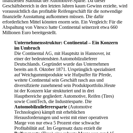
finanziellen Stabilität der Automotive-Sparte. Da dieser
Geschäftsbereich in den letzten Jahren kaum Gewinn erzielte, wird
voraussichtlich das profitable Reifengeschäft für die notwendige
finanzielle Ausstattung aufkommen müssen. Die dafür
erforderlichen Mittel könnten enorm sein. Ein Vergleich: Für die
Abspaltung von Vitesco hatte Continental seinerzeit etwa 660
Millionen Euro bereitgestellt.
Unternehmensstruktur: Continental – Ein Konzern
im Umbruch
Die Continental AG, mit Hauptsitz in Hannover, ist
einer der bedeutendsten Automobilzulieferer
Deutschlands. Gegründet wurde das Unternehmen
bereits am 8. Oktober 1871. Ursprünglich spezialisiert
auf Weichgummiprodukte wie Hufpuffer für Pferde,
weitete Continental sein Geschäft rasch aus und
diversifizierte zunehmend sein Produktportfolio.Heute
ist der Konzern klar strukturiert und in drei
Hauptbereiche gegliedert: Automotive, Reifen (Tires)
sowie ContiTech, die Industriesparte. Die
Automobilzulieferersparte
(Automotive
Technologies) kämpft mit erheblichen
Herausforderungen und weist mit einer operativen
Marge von nur etwa 5 Prozent eine schwache
Profitabilität auf. Im Gegensatz dazu erzielt die