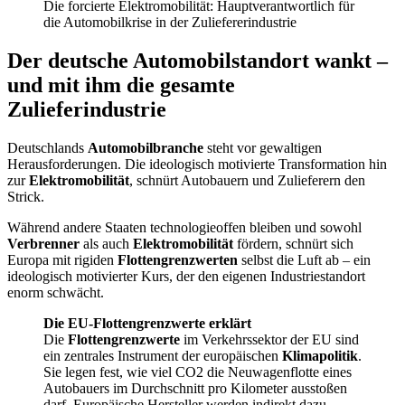
Die forcierte Elektromobilität: Hauptverantwortlich für
die Automobilkrise in der Zuliefererindustrie
Der deutsche Automobilstandort wankt –
und mit ihm die gesamte
Zulieferindustrie
Deutschlands
Automobilbranche
steht vor gewaltigen
Herausforderungen. Die ideologisch motivierte Transformation hin
zur
Elektromobilität
, schnürt Autobauern und Zulieferern den
Strick.
Während andere Staaten technologieoffen bleiben und sowohl
Verbrenner
als auch
Elektromobilität
fördern, schnürt sich
Europa mit rigiden
Flottengrenzwerten
selbst die Luft ab – ein
ideologisch motivierter Kurs, der den eigenen Industriestandort
enorm schwächt.
Die EU-Flottengrenzwerte erklärt
Die
Flottengrenzwerte
im Verkehrssektor der EU sind
ein zentrales Instrument der europäischen
Klimapolitik
.
Sie legen fest, wie viel CO2 die Neuwagenflotte eines
Autobauers im Durchschnitt pro Kilometer ausstoßen
darf. Europäische Hersteller werden indirekt dazu