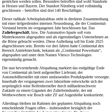
gestrichen werden sollen. Besonders betroffen sind wohl Standorte
in Hessen und Bayern. Der Standort Nürnberg wird vollständig
geschlossen – betroffen sind dort 140 Beschäftigte.
Dieser radikale Arbeitsplatzabbau steht in direktem Zusammenhang
mit einer tiefgreifenden internen Neuordnung, die der Continental-
Vorstand bereits im vergangenen Jahr beschlossen hat. Das
Zuliefergeschäft
, bzw. Die Automotive-Sparte soll vom
Mutterkonzern abgespalten und als eigenständiges Unternehmen an
die Börse gebracht werden. Diese Aufteilung soll bis Ende 2025
abgeschlossen sein. Bereits vor drei Jahren hatte Continental den
Bereich Antriebstechnik, bekannt als „Continental Powertrain“,
abgespalten und unter dem Namen Vitesco Technologies
eigenständig gemacht.
Die nun bevorstehende Abspaltung markiert das endgültige Ende
von Continental als breit aufgestellter Lieferant, der
Automobilhersteller mit einer umfassenden Produktpalette versorgte.
Innerhalb der vergangenen zwei Jahrzehnte entwickelte sich der
ursprünglich reine Reifenhersteller durch milliardenschwere
Zukäufe zu einem Giganten der Zulieferindustrie, der mit
Wettbewerbern wie Bosch oder ZF auf Augenhöhe konkurrierte.
Allerdings bleiben im Rahmen der geplanten Abspaltung noch
entscheidende Fragen offen – insbesondere bezüglich der