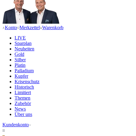
Konto
Merkzettel
Warenkorb
LIVE
Sparplan
Neuheiten
Gold
Silber
Platin
Palladium
Kupfer
Krisenschutz
Historisch
Limitiert
Themen
Zubehör
News
Über uns
Kundenkonto