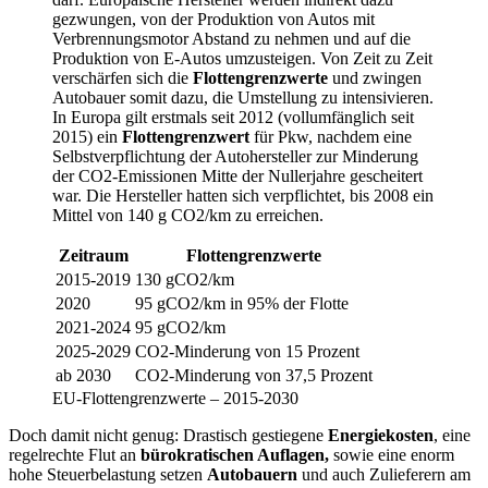
gezwungen, von der Produktion von Autos mit
Verbrennungsmotor Abstand zu nehmen und auf die
Produktion von E-Autos umzusteigen. Von Zeit zu Zeit
verschärfen sich die
Flottengrenzwerte
und zwingen
Autobauer somit dazu, die Umstellung zu intensivieren.
In Europa gilt erstmals seit 2012 (vollumfänglich seit
2015) ein
Flottengrenzwert
für Pkw, nachdem eine
Selbstverpflichtung der Autohersteller zur Minderung
der CO2-Emissionen Mitte der Nullerjahre gescheitert
war. Die Hersteller hatten sich verpflichtet, bis 2008 ein
Mittel von 140 g CO2/km zu erreichen.
Zeitraum
Flottengrenzwerte
2015-2019
130 gCO2/km
2020
95 gCO2/km in 95% der Flotte
2021-2024
95 gCO2/km
2025-2029
CO2-Minderung von 15 Prozent
ab 2030
CO2-Minderung von 37,5 Prozent
EU-Flottengrenzwerte – 2015-2030
Doch damit nicht genug: Drastisch gestiegene
Energiekosten
, eine
regelrechte Flut an
bürokratischen Auflagen,
sowie eine enorm
hohe Steuerbelastung setzen
Autobauern
und auch Zulieferern am