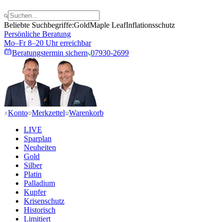
Beliebte Suchbegriffe:
Gold
Maple Leaf
Inflationsschutz
Persönliche Beratung
Mo–Fr 8–20 Uhr erreichbar
Beratungstermin sichern
07930-2699
Konto
Merkzettel
Warenkorb
LIVE
Sparplan
Neuheiten
Gold
Silber
Platin
Palladium
Kupfer
Krisenschutz
Historisch
Limitiert