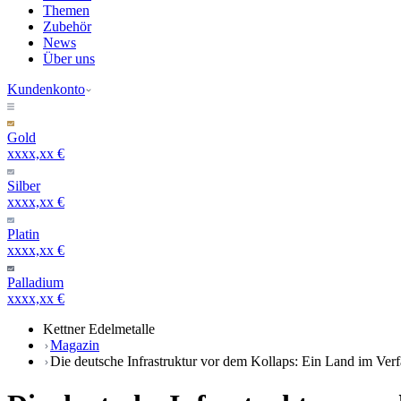
Themen
Zubehör
News
Über uns
Kundenkonto
Gold
xxxx,xx €
Silber
xxxx,xx €
Platin
xxxx,xx €
Palladium
xxxx,xx €
Kettner Edelmetalle
Magazin
Die deutsche Infrastruktur vor dem Kollaps: Ein Land im Verf