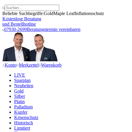
Beliebte Suchbegriffe:
Gold
Maple Leaf
Inflationsschutz
Kostenlose Beratung
und Bestellhotline
07930-2699
Beratungstermin vereinbaren
Konto
Merkzettel
Warenkorb
LIVE
Sparplan
Neuheiten
Gold
Silber
Platin
Palladium
Kupfer
Krisenschutz
Historisch
Limitiert