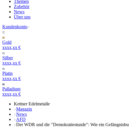
Themen
Zubehör
News
Über uns
Kundenkonto
Gold
xxxx,xx €
Silber
xxxx,xx €
Platin
xxxx,xx €
Palladium
xxxx,xx €
Kettner Edelmetalle
Magazin
News
AFD
Der WDR und die "Demokratiestunde": Wie ein Gefängnisbus