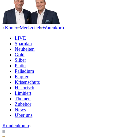
Konto
Merkzettel
Warenkorb
LIVE
Sparplan
Neuheiten
Gold
Silber
Platin
Palladium
Kupfer
Krisenschutz
Historisch
Limitiert
Themen
Zubehör
News
Über uns
Kundenkonto