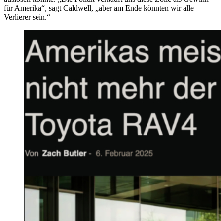
für Amerika“, sagt Caldwell, „aber am Ende könnten wir alle
Verlierer sein.“