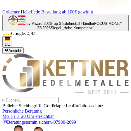
Goldener Hebel
Jede Bestellung ab 100€ gewinnt
ntv-Award 2026
Top 3 Edelmetall-Händler
FOCUS MONEY
22/2026
Siegel „Hohe Kompetenz“
Google: 4,9/5
DE
Ansicht
Beliebte Suchbegriffe:
Gold
Maple Leaf
Inflationsschutz
Persönliche Beratung
Mo–Fr 8–20 Uhr erreichbar
Beratungstermin sichern
07930-2699