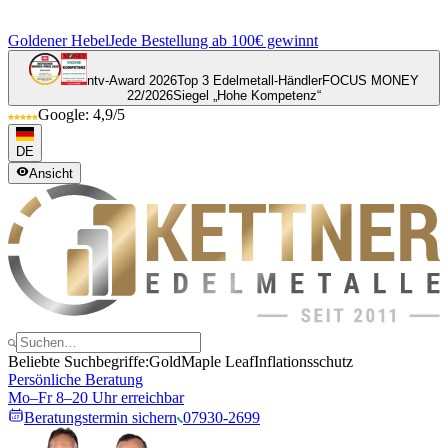
Goldener Hebel
Jede Bestellung ab 100€ gewinnt
ntv-Award 2026
Top 3 Edelmetall-Händler
FOCUS MONEY
22/2026
Siegel „Hohe Kompetenz“
Google: 4,9/5
DE
Ansicht
Beliebte Suchbegriffe:
Gold
Maple Leaf
Inflationsschutz
Persönliche Beratung
Mo–Fr 8–20 Uhr erreichbar
Beratungstermin sichern
07930-2699