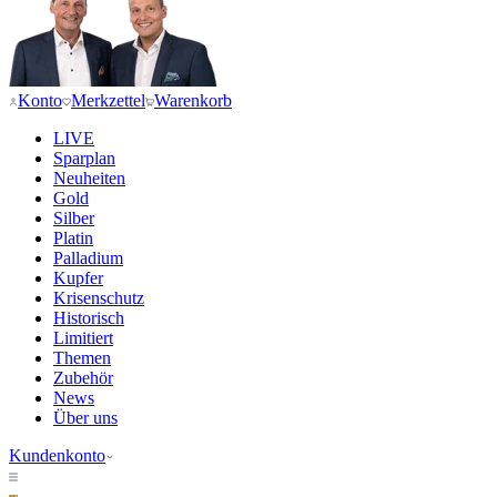
Konto
Merkzettel
Warenkorb
LIVE
Sparplan
Neuheiten
Gold
Silber
Platin
Palladium
Kupfer
Krisenschutz
Historisch
Limitiert
Themen
Zubehör
News
Über uns
Kundenkonto