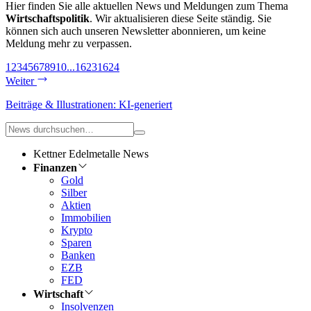
Hier finden Sie alle aktuellen News und Meldungen zum Thema
Wirtschaftspolitik
. Wir aktualisieren diese Seite ständig. Sie
können sich auch unseren Newsletter abonnieren, um keine
Meldung mehr zu verpassen.
1
2
3
4
5
6
7
8
9
10
...
1623
1624
Weiter
Beiträge & Illustrationen: KI-generiert
Kettner Edelmetalle News
Finanzen
Gold
Silber
Aktien
Immobilien
Krypto
Sparen
Banken
EZB
FED
Wirtschaft
Insolvenzen