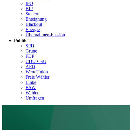
IFO
BIP
Steuern
Enteignung
Blackout
Energie
Übernahmen-Fussion
Politik
SPD
Grüne
FDP
CDU-CSU
AFD
WerteUnion
Freie Wähler
Linke
BSW
Wahlen
Umfragen