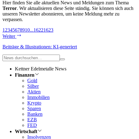
Hier finden Sie alle aktuellen News und Meldungen zum Thema
Terror
. Wir aktualisieren diese Seite ständig. Sie können sich auch
unseren Newsletter abonnieren, um keine Meldung mehr zu
verpassen.
1
2
3
4
5
6
7
8
9
10
...
1622
1623
Weiter
Beiträge & Illustrationen: KI-generiert
Kettner Edelmetalle News
Finanzen
Gold
Silber
Aktien
Immobilien
Krypto
Sparen
Banken
EZB
FED
Wirtschaft
Insolvenzen