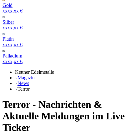
Gold
xxxx,xx €
Silber
xxxx,xx €
Platin
xxxx,xx €
Palladium
xxxx,xx €
Kettner Edelmetalle
Magazin
News
Terror
Terror - Nachrichten &
Aktuelle Meldungen im Live
Ticker