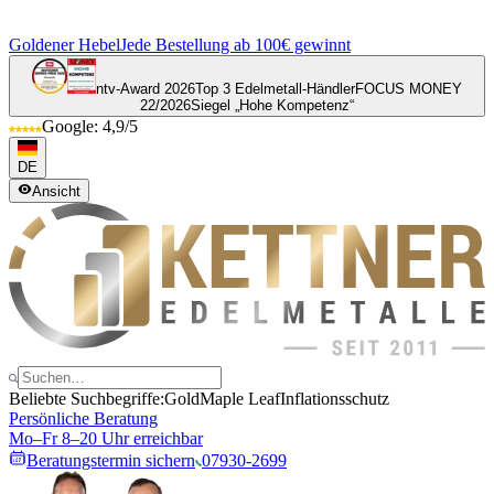
Goldener Hebel
Jede Bestellung ab 100€ gewinnt
ntv-Award 2026
Top 3 Edelmetall-Händler
FOCUS MONEY
22/2026
Siegel „Hohe Kompetenz“
Google: 4,9/5
DE
Ansicht
Beliebte Suchbegriffe:
Gold
Maple Leaf
Inflationsschutz
Persönliche Beratung
Mo–Fr 8–20 Uhr erreichbar
Beratungstermin sichern
07930-2699