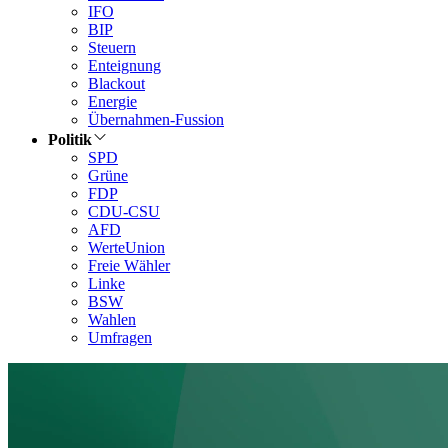
IFO
BIP
Steuern
Enteignung
Blackout
Energie
Übernahmen-Fussion
Politik
SPD
Grüne
FDP
CDU-CSU
AFD
WerteUnion
Freie Wähler
Linke
BSW
Wahlen
Umfragen