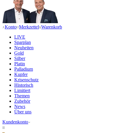
Konto
Merkzettel
Warenkorb
LIVE
Sparplan
Neuheiten
Gold
Silber
Platin
Palladium
Kupfer
Krisenschutz
Historisch
Limitiert
Themen
Zubehör
News
Über uns
Kundenkonto