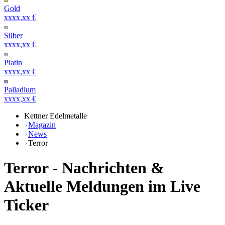
Gold
xxxx,xx €
Silber
xxxx,xx €
Platin
xxxx,xx €
Palladium
xxxx,xx €
Kettner Edelmetalle
Magazin
News
Terror
Terror - Nachrichten &
Aktuelle Meldungen im Live
Ticker