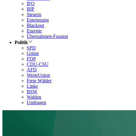
IFO
BIP
Steuern
Enteignung
Blackout
Energie
Übernahmen-Fussion
Politik
SPD
Grüne
FDP
CDU-CSU
AFD
WerteUnion
Freie Wähler
Linke
BSW
Wahlen
Umfragen