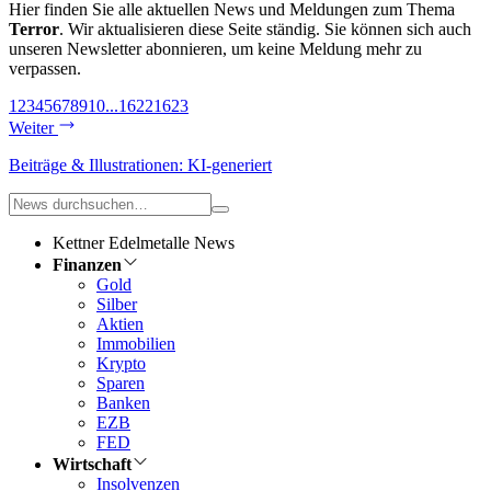
Hier finden Sie alle aktuellen News und Meldungen zum Thema
Terror
. Wir aktualisieren diese Seite ständig. Sie können sich auch
unseren Newsletter abonnieren, um keine Meldung mehr zu
verpassen.
1
2
3
4
5
6
7
8
9
10
...
1622
1623
Weiter
Beiträge & Illustrationen: KI-generiert
Kettner Edelmetalle News
Finanzen
Gold
Silber
Aktien
Immobilien
Krypto
Sparen
Banken
EZB
FED
Wirtschaft
Insolvenzen