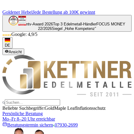
Goldener Hebel
Jede Bestellung ab 100€ gewinnt
ntv-Award 2026
Top 3 Edelmetall-Händler
FOCUS MONEY
22/2026
Siegel „Hohe Kompetenz“
Google: 4,9/5
DE
Ansicht
Beliebte Suchbegriffe:
Gold
Maple Leaf
Inflationsschutz
Persönliche Beratung
Mo–Fr 8–20 Uhr erreichbar
Beratungstermin sichern
07930-2699