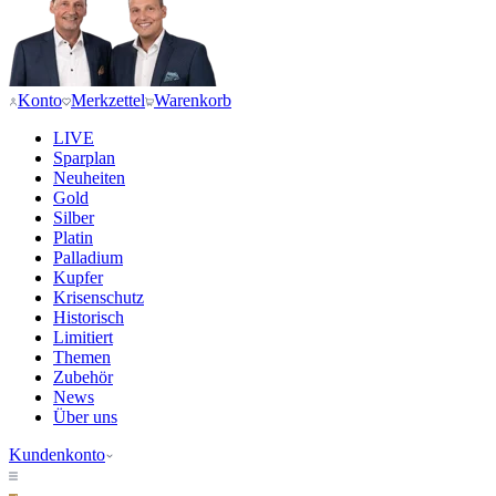
Konto
Merkzettel
Warenkorb
LIVE
Sparplan
Neuheiten
Gold
Silber
Platin
Palladium
Kupfer
Krisenschutz
Historisch
Limitiert
Themen
Zubehör
News
Über uns
Kundenkonto