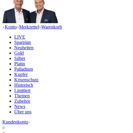
Konto
Merkzettel
Warenkorb
LIVE
Sparplan
Neuheiten
Gold
Silber
Platin
Palladium
Kupfer
Krisenschutz
Historisch
Limitiert
Themen
Zubehör
News
Über uns
Kundenkonto