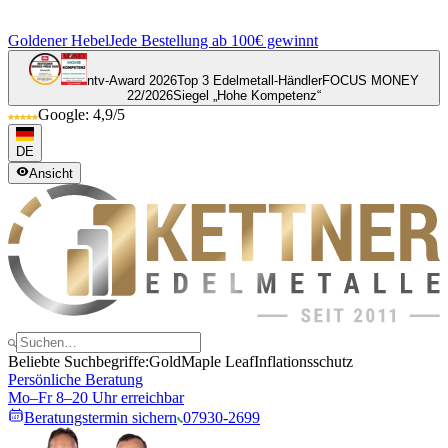
Goldener Hebel
Jede Bestellung ab 100€ gewinnt
ntv-Award 2026
Top 3 Edelmetall-Händler
FOCUS MONEY
22/2026
Siegel „Hohe Kompetenz“
Google: 4,9/5
DE
Ansicht
Beliebte Suchbegriffe:
Gold
Maple Leaf
Inflationsschutz
Persönliche Beratung
Mo–Fr 8–20 Uhr erreichbar
Beratungstermin sichern
07930-2699