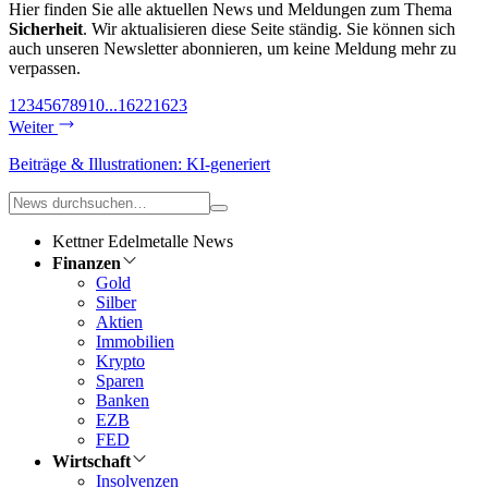
Hier finden Sie alle aktuellen News und Meldungen zum Thema
Sicherheit
. Wir aktualisieren diese Seite ständig. Sie können sich
auch unseren Newsletter abonnieren, um keine Meldung mehr zu
verpassen.
1
2
3
4
5
6
7
8
9
10
...
1622
1623
Weiter
Beiträge & Illustrationen: KI-generiert
Kettner Edelmetalle News
Finanzen
Gold
Silber
Aktien
Immobilien
Krypto
Sparen
Banken
EZB
FED
Wirtschaft
Insolvenzen