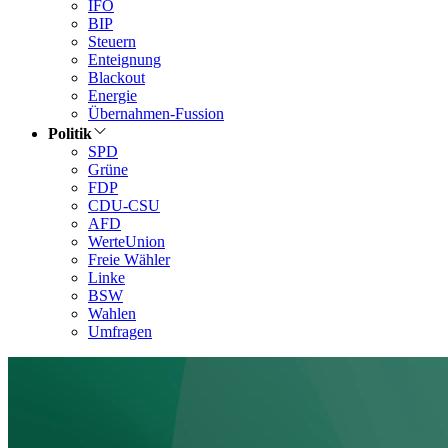
IFO
BIP
Steuern
Enteignung
Blackout
Energie
Übernahmen-Fussion
Politik
SPD
Grüne
FDP
CDU-CSU
AFD
WerteUnion
Freie Wähler
Linke
BSW
Wahlen
Umfragen