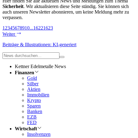
Hier finden Sie alle aktuellen News und Meldungen zum Thema
Sicherheit
. Wir aktualisieren diese Seite ständig. Sie können sich
auch unseren Newsletter abonnieren, um keine Meldung mehr zu
verpassen.
1
2
3
4
5
6
7
8
9
10
...
1622
1623
Weiter
Beiträge & Illustrationen: KI-generiert
Kettner Edelmetalle News
Finanzen
Gold
Silber
Aktien
Immobilien
Krypto
Sparen
Banken
EZB
FED
Wirtschaft
Insolvenzen