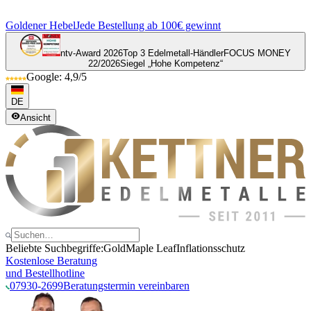
Goldener Hebel
Jede Bestellung ab 100€ gewinnt
ntv-Award 2026
Top 3 Edelmetall-Händler
FOCUS MONEY
22/2026
Siegel „Hohe Kompetenz“
Google: 4,9/5
DE
Ansicht
Beliebte Suchbegriffe:
Gold
Maple Leaf
Inflationsschutz
Kostenlose Beratung
und Bestellhotline
07930-2699
Beratungstermin vereinbaren