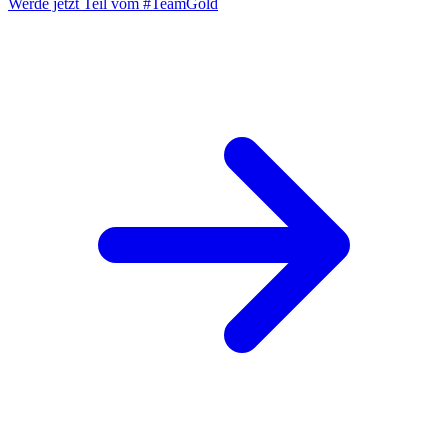
Werde jetzt Teil vom
#TeamGold