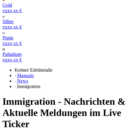
Gold
xxxx,xx €
Silber
xxxx,xx €
Platin
xxxx,xx €
Palladium
xxxx,xx €
Kettner Edelmetalle
Magazin
News
Immigration
Immigration - Nachrichten &
Aktuelle Meldungen im Live
Ticker