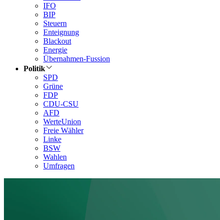
IFO
BIP
Steuern
Enteignung
Blackout
Energie
Übernahmen-Fussion
Politik
SPD
Grüne
FDP
CDU-CSU
AFD
WerteUnion
Freie Wähler
Linke
BSW
Wahlen
Umfragen