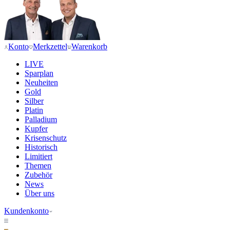
Konto
Merkzettel
Warenkorb
LIVE
Sparplan
Neuheiten
Gold
Silber
Platin
Palladium
Kupfer
Krisenschutz
Historisch
Limitiert
Themen
Zubehör
News
Über uns
Kundenkonto