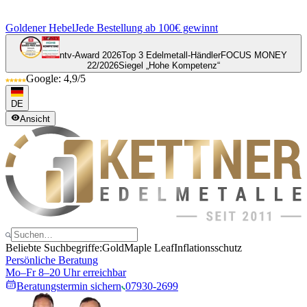
Goldener Hebel
Jede Bestellung ab 100€ gewinnt
ntv-Award 2026
Top 3 Edelmetall-Händler
FOCUS MONEY
22/2026
Siegel „Hohe Kompetenz“
Google: 4,9/5
DE
Ansicht
Beliebte Suchbegriffe:
Gold
Maple Leaf
Inflationsschutz
Persönliche Beratung
Mo–Fr 8–20 Uhr erreichbar
Beratungstermin sichern
07930-2699