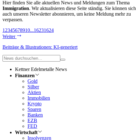
Hier finden Sie alle aktuellen News und Meldungen zum Thema
Immigration
. Wir aktualisieren diese Seite ständig. Sie können sich
auch unseren Newsletter abonnieren, um keine Meldung mehr zu
verpassen.
1
2
3
4
5
6
7
8
9
10
...
1623
1624
Weiter
Beiträge & Illustrationen: KI-generiert
Kettner Edelmetalle News
Finanzen
Gold
Silber
Aktien
Immobilien
Krypto
Sparen
Banken
EZB
FED
Wirtschaft
Insolvenzen