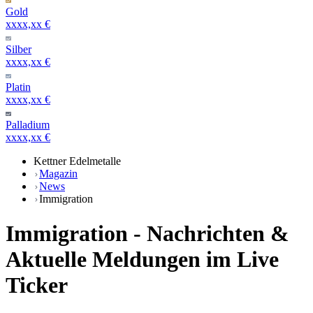
Gold
xxxx,xx €
Silber
xxxx,xx €
Platin
xxxx,xx €
Palladium
xxxx,xx €
Kettner Edelmetalle
Magazin
News
Immigration
Immigration - Nachrichten &
Aktuelle Meldungen im Live
Ticker