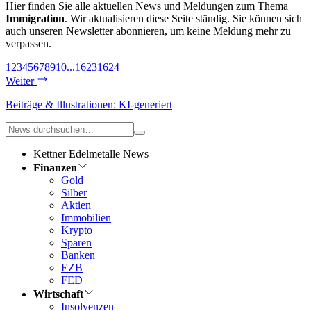
Hier finden Sie alle aktuellen News und Meldungen zum Thema
Immigration
. Wir aktualisieren diese Seite ständig. Sie können sich
auch unseren Newsletter abonnieren, um keine Meldung mehr zu
verpassen.
1
2
3
4
5
6
7
8
9
10
...
1623
1624
Weiter
Beiträge & Illustrationen: KI-generiert
Kettner Edelmetalle News
Finanzen
Gold
Silber
Aktien
Immobilien
Krypto
Sparen
Banken
EZB
FED
Wirtschaft
Insolvenzen