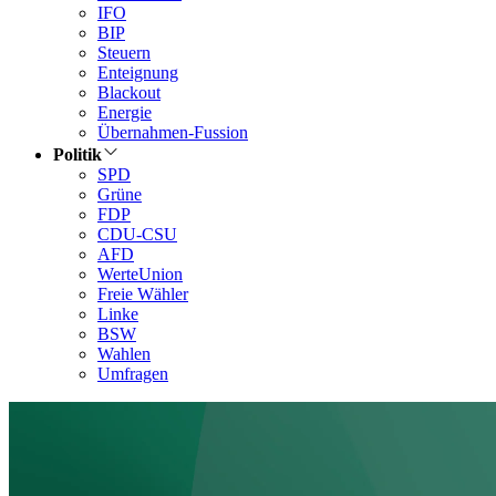
IFO
BIP
Steuern
Enteignung
Blackout
Energie
Übernahmen-Fussion
Politik
SPD
Grüne
FDP
CDU-CSU
AFD
WerteUnion
Freie Wähler
Linke
BSW
Wahlen
Umfragen