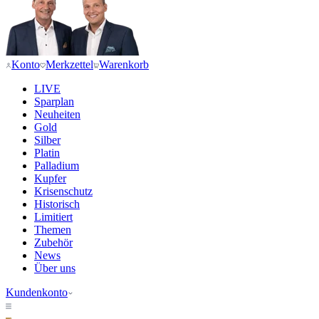
Konto
Merkzettel
Warenkorb
LIVE
Sparplan
Neuheiten
Gold
Silber
Platin
Palladium
Kupfer
Krisenschutz
Historisch
Limitiert
Themen
Zubehör
News
Über uns
Kundenkonto