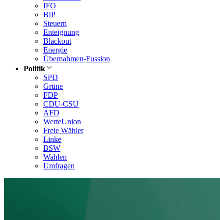
IFO
BIP
Steuern
Enteignung
Blackout
Energie
Übernahmen-Fussion
Politik
SPD
Grüne
FDP
CDU-CSU
AFD
WerteUnion
Freie Wähler
Linke
BSW
Wahlen
Umfragen