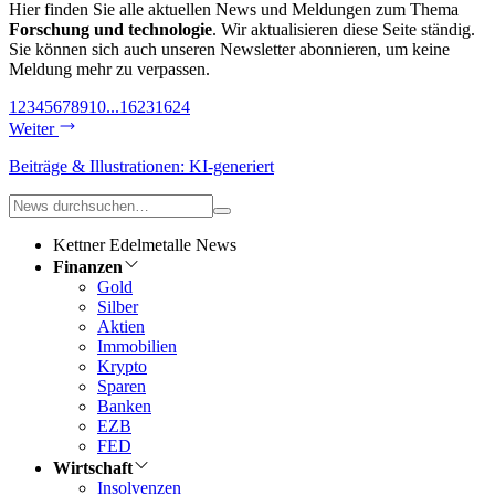
Hier finden Sie alle aktuellen News und Meldungen zum Thema
Forschung und technologie
. Wir aktualisieren diese Seite ständig.
Sie können sich auch unseren Newsletter abonnieren, um keine
Meldung mehr zu verpassen.
1
2
3
4
5
6
7
8
9
10
...
1623
1624
Weiter
Beiträge & Illustrationen: KI-generiert
Kettner Edelmetalle News
Finanzen
Gold
Silber
Aktien
Immobilien
Krypto
Sparen
Banken
EZB
FED
Wirtschaft
Insolvenzen