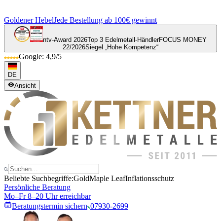
Goldener Hebel
Jede Bestellung ab 100€ gewinnt
ntv-Award 2026
Top 3 Edelmetall-Händler
FOCUS MONEY
22/2026
Siegel „Hohe Kompetenz“
Google: 4,9/5
DE
Ansicht
Beliebte Suchbegriffe:
Gold
Maple Leaf
Inflationsschutz
Persönliche Beratung
Mo–Fr 8–20 Uhr erreichbar
Beratungstermin sichern
07930-2699