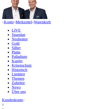
Konto
Merkzettel
Warenkorb
LIVE
Sparplan
Neuheiten
Gold
Silber
Platin
Palladium
Kupfer
Krisenschutz
Historisch
Limitiert
Themen
Zubehör
News
Über uns
Kundenkonto