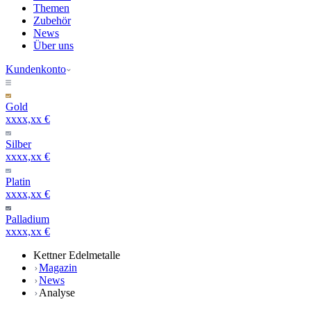
Themen
Zubehör
News
Über uns
Kundenkonto
Gold
xxxx,xx €
Silber
xxxx,xx €
Platin
xxxx,xx €
Palladium
xxxx,xx €
Kettner Edelmetalle
Magazin
News
Analyse