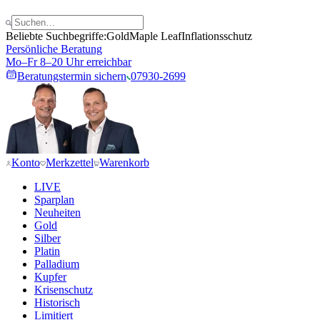
Beliebte Suchbegriffe:
Gold
Maple Leaf
Inflationsschutz
Persönliche Beratung
Mo–Fr 8–20 Uhr erreichbar
Beratungstermin sichern
07930-2699
Konto
Merkzettel
Warenkorb
LIVE
Sparplan
Neuheiten
Gold
Silber
Platin
Palladium
Kupfer
Krisenschutz
Historisch
Limitiert