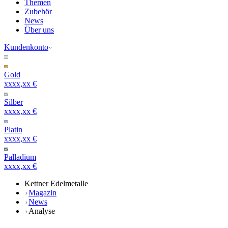
Themen
Zubehör
News
Über uns
Kundenkonto
Gold
xxxx,xx €
Silber
xxxx,xx €
Platin
xxxx,xx €
Palladium
xxxx,xx €
Kettner Edelmetalle
Magazin
News
Analyse