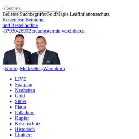
Beliebte Suchbegriffe:
Gold
Maple Leaf
Inflationsschutz
Kostenlose Beratung
und Bestellhotline
07930-2699
Beratungstermin vereinbaren
Konto
Merkzettel
Warenkorb
LIVE
Sparplan
Neuheiten
Gold
Silber
Platin
Palladium
Kupfer
Krisenschutz
Historisch
Limitiert