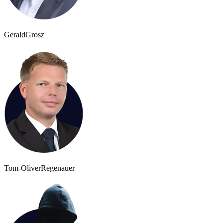
Gerald
Grosz
Tom-Oliver
Regenauer