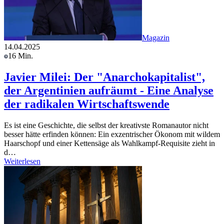
Magazin
14.04.2025
16 Min.
Javier Milei: Der "Anarchokapitalist",
der Argentinien aufräumt - Eine Analyse
der radikalen Wirtschaftswende
Es ist eine Geschichte, die selbst der kreativste Romanautor nicht
besser hätte erfinden können: Ein exzentrischer Ökonom mit wildem
Haarschopf und einer Kettensäge als Wahlkampf-Requisite zieht in
d…
Weiterlesen