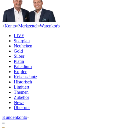
Konto
Merkzettel
Warenkorb
LIVE
Sparplan
Neuheiten
Gold
Silber
Platin
Palladium
Kupfer
Krisenschutz
Historisch
Limitiert
Themen
Zubehör
News
Über uns
Kundenkonto