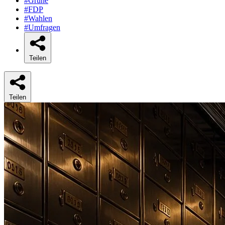
#Grüne
#FDP
#Wahlen
#Umfragen
Teilen
Teilen