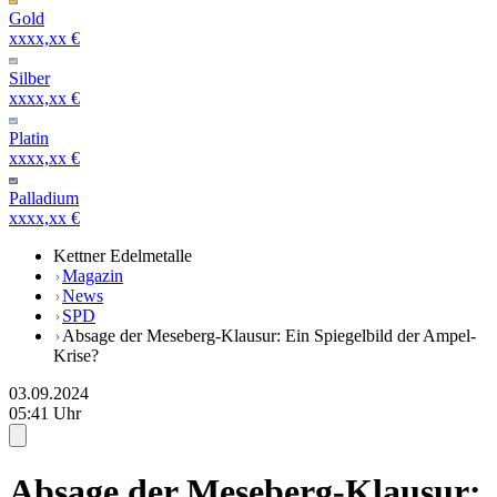
Gold
xxxx,xx €
Silber
xxxx,xx €
Platin
xxxx,xx €
Palladium
xxxx,xx €
Kettner Edelmetalle
Magazin
News
SPD
Absage der Meseberg-Klausur: Ein Spiegelbild der Ampel-
Krise?
03.09.2024
05:41 Uhr
Absage der Meseberg-Klausur: