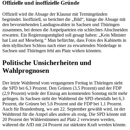
Offizielle und inoffizielle Gründe
Offiziell wird die Absage der Klausur mit Termingründen
begründet. Inoffiziell, so berichtet die „Bild“, hänge die Absage mit
den bevorstehenden Landtagswahlen in Sachsen und Thüringen
zusammen, bei denen die Ampelparteien ein schlechtes Abschneiden
erwarten. Ein Regierungsmitglied soll gesagt haben: „Kein Minister
hat Lust auf Meseberg.“ Man befürchte, dass Fotos des Kabinetts in
dem idyllischen Schloss nach einer zu erwartenden Niederlage in
Sachsen und Thüringen fehl am Platz wirken könnten.
Politische Unsicherheiten und
Wahlprognosen
Der letzte Wahltrend vom vergangenen Freitag in Thüringen sieht
die SPD bei 6,3 Prozent. Den Grünen (3,5 Prozent) und der FDP
(2,9 Prozent) würde der Einzug am kommenden Sonntag nicht mehr
gelingen. In Sachsen sieht der Wahltrend die SPD ebenfalls bei 6,3
Prozent, die Grünen bei 5,6 Prozent und die FDP bei 1,1 Prozent.
Auch für Brandenburg, wo am 22. September gewählt wird, ist der
Wahltrend für die Ampel alles andere als rosig. Die SPD könnte mit
20 Prozent der Wählerstimmen auf Platz 2 verwiesen werden,
während die AfD mit 24 Prozent zur stärksten Kraft werden könnte.