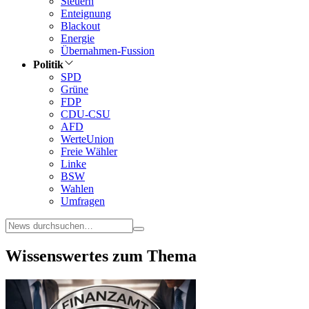
Steuern
Enteignung
Blackout
Energie
Übernahmen-Fussion
Politik
SPD
Grüne
FDP
CDU-CSU
AFD
WerteUnion
Freie Wähler
Linke
BSW
Wahlen
Umfragen
Wissenswertes zum Thema