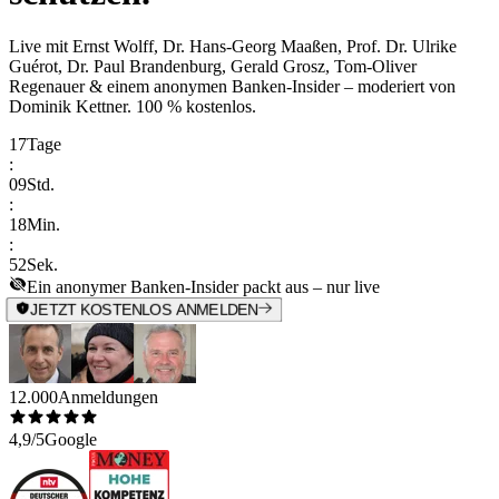
Live mit
Ernst Wolff, Dr. Hans-Georg Maaßen, Prof. Dr. Ulrike
Guérot, Dr. Paul Brandenburg, Gerald Grosz, Tom-Oliver
Regenauer & einem anonymen Banken-Insider
– moderiert von
Dominik Kettner
.
100 % kostenlos.
17
Tage
:
09
Std.
:
18
Min.
:
52
Sek.
Ein anonymer Banken-Insider packt aus – nur live
JETZT KOSTENLOS ANMELDEN
12.000
Anmeldungen
4,9/5
Google