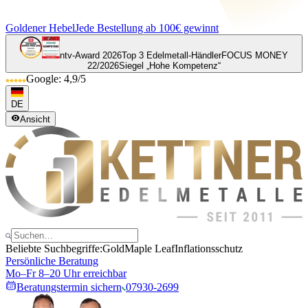
Goldener Hebel
Jede Bestellung ab 100€ gewinnt
ntv-Award 2026
Top 3 Edelmetall-Händler
FOCUS MONEY
22/2026
Siegel „Hohe Kompetenz“
Google: 4,9/5
DE
Ansicht
Beliebte Suchbegriffe:
Gold
Maple Leaf
Inflationsschutz
Persönliche Beratung
Mo–Fr 8–20 Uhr erreichbar
Beratungstermin sichern
07930-2699