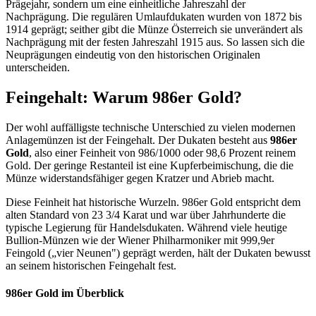
Prägejahr, sondern um eine einheitliche Jahreszahl der
Nachprägung. Die regulären Umlaufdukaten wurden von 1872 bis
1914 geprägt; seither gibt die Münze Österreich sie unverändert als
Nachprägung mit der festen Jahreszahl 1915 aus. So lassen sich die
Neuprägungen eindeutig von den historischen Originalen
unterscheiden.
Feingehalt: Warum 986er Gold?
Der wohl auffälligste technische Unterschied zu vielen modernen
Anlagemünzen ist der Feingehalt. Der Dukaten besteht aus
986er
Gold
, also einer Feinheit von 986/1000 oder 98,6 Prozent reinem
Gold. Der geringe Restanteil ist eine Kupferbeimischung, die die
Münze widerstandsfähiger gegen Kratzer und Abrieb macht.
Diese Feinheit hat historische Wurzeln. 986er Gold entspricht dem
alten Standard von 23 3/4 Karat und war über Jahrhunderte die
typische Legierung für Handelsdukaten. Während viele heutige
Bullion-Münzen wie der Wiener Philharmoniker mit 999,9er
Feingold („vier Neunen") geprägt werden, hält der Dukaten bewusst
an seinem historischen Feingehalt fest.
986er Gold im Überblick