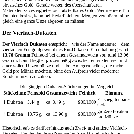
physisches Gold. Gerade wegen des überschaubaren
Materialeinsatzes eignet er sich als teilbares Gold: Wer mehrere Ein-
Dukaten besitzt, kann bei Bedarf kleinere Mengen veräußern, ohne
gleich eine ganze Unze abgeben zu müssen.
Der Vierfach-Dukaten
Der
Vierfach-Dukaten
entspricht -- wie der Name andeutet -- dem
vierfachen Feingoldgewicht des Ein-Dukaten. Er enthält insgesamt
13,76 Gramm
Feingold bei einem Gesamtgewicht von rund 13,96
Gramm. Damit liegt er größenmäßig zwischen einer kleineren und
einer vollen Unzenmünze und ist bei Anlegern beliebt, die mehr
Gold pro Münze möchten, ohne den Aufpreis vieler moderner
Sondermünzen zu zahlen.
Die gängigen Dukaten-Stückelungen im Vergleich
Stückelung
Feingold
Gesamtgewicht
Feinheit
Eignung
Einstieg, teilbares
1 Dukaten
3,44 g
ca. 3,49 g
986/1000
Gold
größere Position
4 Dukaten
13,76 g
ca. 13,96 g
986/1000
pro Münze
Historisch gab es darüber hinaus auch Zwei- und andere Vielfach-
Dukaten. Für den heutigen Neuprägungsmarkt sind jedoch vor