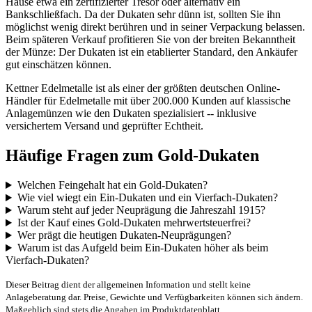
Hause etwa ein zertifizierter Tresor oder alternativ ein
Bankschließfach. Da der Dukaten sehr dünn ist, sollten Sie ihn
möglichst wenig direkt berühren und in seiner Verpackung belassen.
Beim späteren Verkauf profitieren Sie von der breiten Bekanntheit
der Münze: Der Dukaten ist ein etablierter Standard, den Ankäufer
gut einschätzen können.
Kettner Edelmetalle ist als einer der größten deutschen Online-
Händler für Edelmetalle mit über 200.000 Kunden auf klassische
Anlagemünzen wie den Dukaten spezialisiert -- inklusive
versichertem Versand und geprüfter Echtheit.
Häufige Fragen zum Gold-Dukaten
Welchen Feingehalt hat ein Gold-Dukaten?
Wie viel wiegt ein Ein-Dukaten und ein Vierfach-Dukaten?
Warum steht auf jeder Neuprägung die Jahreszahl 1915?
Ist der Kauf eines Gold-Dukaten mehrwertsteuerfrei?
Wer prägt die heutigen Dukaten-Neuprägungen?
Warum ist das Aufgeld beim Ein-Dukaten höher als beim
Vierfach-Dukaten?
Dieser Beitrag dient der allgemeinen Information und stellt keine
Anlageberatung dar. Preise, Gewichte und Verfügbarkeiten können sich ändern.
Maßgeblich sind stets die Angaben im Produktdatenblatt.