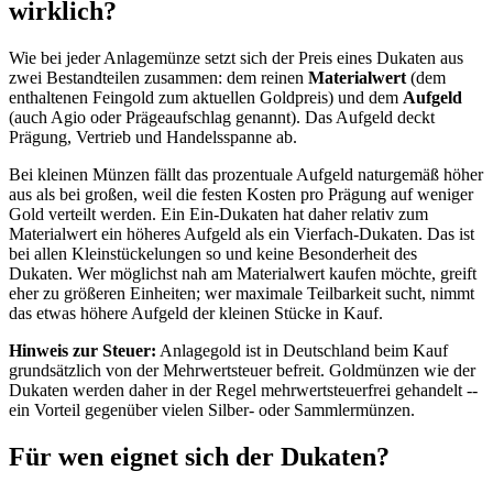
wirklich?
Wie bei jeder Anlagemünze setzt sich der Preis eines Dukaten aus
zwei Bestandteilen zusammen: dem reinen
Materialwert
(dem
enthaltenen Feingold zum aktuellen Goldpreis) und dem
Aufgeld
(auch Agio oder Prägeaufschlag genannt). Das Aufgeld deckt
Prägung, Vertrieb und Handelsspanne ab.
Bei kleinen Münzen fällt das prozentuale Aufgeld naturgemäß höher
aus als bei großen, weil die festen Kosten pro Prägung auf weniger
Gold verteilt werden. Ein Ein-Dukaten hat daher relativ zum
Materialwert ein höheres Aufgeld als ein Vierfach-Dukaten. Das ist
bei allen Kleinstückelungen so und keine Besonderheit des
Dukaten. Wer möglichst nah am Materialwert kaufen möchte, greift
eher zu größeren Einheiten; wer maximale Teilbarkeit sucht, nimmt
das etwas höhere Aufgeld der kleinen Stücke in Kauf.
Hinweis zur Steuer:
Anlagegold ist in Deutschland beim Kauf
grundsätzlich von der Mehrwertsteuer befreit. Goldmünzen wie der
Dukaten werden daher in der Regel mehrwertsteuerfrei gehandelt --
ein Vorteil gegenüber vielen Silber- oder Sammlermünzen.
Für wen eignet sich der Dukaten?