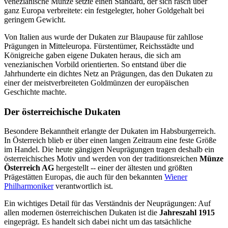
venezianische Münze setzte einen Standard, der sich rasch über
ganz Europa verbreitete: ein festgelegter, hoher Goldgehalt bei
geringem Gewicht.
Von Italien aus wurde der Dukaten zur Blaupause für zahllose
Prägungen in Mitteleuropa. Fürstentümer, Reichsstädte und
Königreiche gaben eigene Dukaten heraus, die sich am
venezianischen Vorbild orientierten. So entstand über die
Jahrhunderte ein dichtes Netz an Prägungen, das den Dukaten zu
einer der meistverbreiteten Goldmünzen der europäischen
Geschichte machte.
Der österreichische Dukaten
Besondere Bekanntheit erlangte der Dukaten im Habsburgerreich.
In Österreich blieb er über einen langen Zeitraum eine feste Größe
im Handel. Die heute gängigen Neuprägungen tragen deshalb ein
österreichisches Motiv und werden von der traditionsreichen
Münze
Österreich AG
hergestellt -- einer der ältesten und größten
Prägestätten Europas, die auch für den bekannten
Wiener
Philharmoniker
verantwortlich ist.
Ein wichtiges Detail für das Verständnis der Neuprägungen: Auf
allen modernen österreichischen Dukaten ist die
Jahreszahl 1915
eingeprägt. Es handelt sich dabei nicht um das tatsächliche