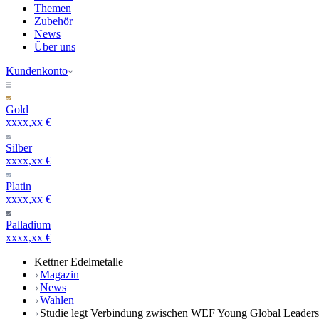
Themen
Zubehör
News
Über uns
Kundenkonto
Gold
xxxx,xx €
Silber
xxxx,xx €
Platin
xxxx,xx €
Palladium
xxxx,xx €
Kettner Edelmetalle
Magazin
News
Wahlen
Studie legt Verbindung zwischen WEF Young Global Leade