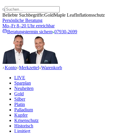
Beliebte Suchbegriffe:
Gold
Maple Leaf
Inflationsschutz
Persönliche Beratung
Mo–Fr 8–20 Uhr erreichbar
Beratungstermin sichern
07930-2699
Konto
Merkzettel
Warenkorb
LIVE
Sparplan
Neuheiten
Gold
Silber
Platin
Palladium
Kupfer
Krisenschutz
Historisch
Limitiert