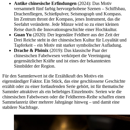
Antike chinesische Erfindungen
(2024): Das Motiv
versammelt fünf farbig hervorgehobene Szenen – Schiffsbau,
Drachenfliegen, Schießpulver, Seismograph und Kompass.
Im Zentrum thront der Kompass, jenes Instrument, das die
Seefahrt veränderte. Jede Münze wird so zu einer kleinen
Reise durch die Innovationsgeschichte einer Hochkultur.
Guan Yu
(2020): Der legendäre Feldherr aus der Zeit der
Drei Reiche steht in der chinesischen Kultur für Loyalität und
Tapferkeit – ein Motiv mit starker symbolischer Aufladung.
Drache & Phönix
(2019): Das klassische Paar der
chinesischen Fabelwesen verkörpert die Vereinigung
gegensätzlicher Kräfte und ist eines der bekanntesten
Sinnbilder der Region.
Für den Sammlerwert ist die Erzählkraft des Motivs ein
eigenständiger Faktor. Ein Stück, das eine geschlossene Geschichte
erzählt oder zu einer fortlaufenden Serie gehört, ist für thematische
Sammler attraktiver als ein beliebiges Einzelmotiv. Serien wie die
chinesischen Fabelwesen oder die Feldherren-Reihe schaffen einen
Sammelanreiz über mehrere Jahrgänge hinweg – und damit eine
stabilere Nachfrage.