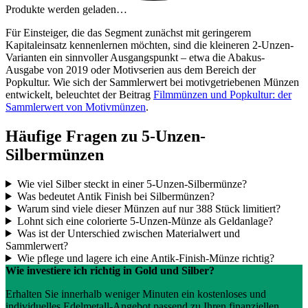
Produkte werden geladen…
Für Einsteiger, die das Segment zunächst mit geringerem
Kapitaleinsatz kennenlernen möchten, sind die kleineren 2-Unzen-
Varianten ein sinnvoller Ausgangspunkt – etwa die Abakus-
Ausgabe von 2019 oder Motivserien aus dem Bereich der
Popkultur. Wie sich der Sammlerwert bei motivgetriebenen Münzen
entwickelt, beleuchtet der Beitrag
Filmmünzen und Popkultur: der
Sammlerwert von Motivmünzen
.
Häufige Fragen zu 5-Unzen-
Silbermünzen
Wie viel Silber steckt in einer 5-Unzen-Silbermünze?
Was bedeutet Antik Finish bei Silbermünzen?
Warum sind viele dieser Münzen auf nur 388 Stück limitiert?
Lohnt sich eine colorierte 5-Unzen-Münze als Geldanlage?
Was ist der Unterschied zwischen Materialwert und
Sammlerwert?
Wie pflege und lagere ich eine Antik-Finish-Münze richtig?
Wie investiere ich richtig in Gold und Silber?
Erhalten Sie innerhalb weniger Minuten ein kostenloses und
individuelles Edelmetall-Angebot passend zu Ihren finanziellen