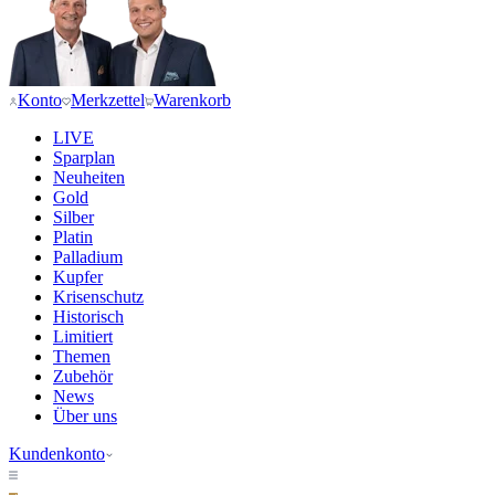
Konto
Merkzettel
Warenkorb
LIVE
Sparplan
Neuheiten
Gold
Silber
Platin
Palladium
Kupfer
Krisenschutz
Historisch
Limitiert
Themen
Zubehör
News
Über uns
Kundenkonto