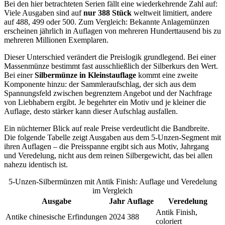
Bei den hier betrachteten Serien fällt eine wiederkehrende Zahl auf:
Viele Ausgaben sind auf
nur 388 Stück
weltweit limitiert, andere
auf 488, 499 oder 500. Zum Vergleich: Bekannte Anlagemünzen
erscheinen jährlich in Auflagen von mehreren Hunderttausend bis zu
mehreren Millionen Exemplaren.
Dieser Unterschied verändert die Preislogik grundlegend. Bei einer
Massenmünze bestimmt fast ausschließlich der Silberkurs den Wert.
Bei einer
Silbermünze in Kleinstauflage
kommt eine zweite
Komponente hinzu: der Sammleraufschlag, der sich aus dem
Spannungsfeld zwischen begrenztem Angebot und der Nachfrage
von Liebhabern ergibt. Je begehrter ein Motiv und je kleiner die
Auflage, desto stärker kann dieser Aufschlag ausfallen.
Ein nüchterner Blick auf reale Preise verdeutlicht die Bandbreite.
Die folgende Tabelle zeigt Ausgaben aus dem 5-Unzen-Segment mit
ihren Auflagen – die Preisspanne ergibt sich aus Motiv, Jahrgang
und Veredelung, nicht aus dem reinen Silbergewicht, das bei allen
nahezu identisch ist.
5-Unzen-Silbermünzen mit Antik Finish: Auflage und Veredelung
im Vergleich
Ausgabe
Jahr
Auflage
Veredelung
Antik Finish,
Antike chinesische Erfindungen
2024
388
coloriert