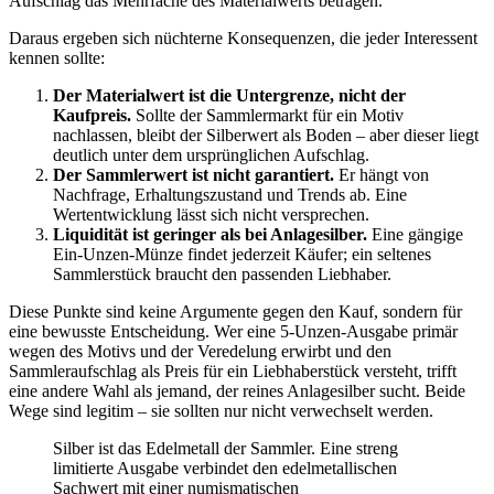
Aufschlag das Mehrfache des Materialwerts betragen.
Daraus ergeben sich nüchterne Konsequenzen, die jeder Interessent
kennen sollte:
Der Materialwert ist die Untergrenze, nicht der
Kaufpreis.
Sollte der Sammlermarkt für ein Motiv
nachlassen, bleibt der Silberwert als Boden – aber dieser liegt
deutlich unter dem ursprünglichen Aufschlag.
Der Sammlerwert ist nicht garantiert.
Er hängt von
Nachfrage, Erhaltungszustand und Trends ab. Eine
Wertentwicklung lässt sich nicht versprechen.
Liquidität ist geringer als bei Anlagesilber.
Eine gängige
Ein-Unzen-Münze findet jederzeit Käufer; ein seltenes
Sammlerstück braucht den passenden Liebhaber.
Diese Punkte sind keine Argumente gegen den Kauf, sondern für
eine bewusste Entscheidung. Wer eine 5-Unzen-Ausgabe primär
wegen des Motivs und der Veredelung erwirbt und den
Sammleraufschlag als Preis für ein Liebhaberstück versteht, trifft
eine andere Wahl als jemand, der reines Anlagesilber sucht. Beide
Wege sind legitim – sie sollten nur nicht verwechselt werden.
Silber ist das Edelmetall der Sammler. Eine streng
limitierte Ausgabe verbindet den edelmetallischen
Sachwert mit einer numismatischen