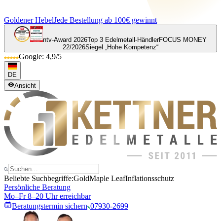
Goldener Hebel
Jede Bestellung ab 100€ gewinnt
ntv-Award 2026
Top 3 Edelmetall-Händler
FOCUS MONEY
22/2026
Siegel „Hohe Kompetenz“
Google: 4,9/5
DE
Ansicht
Beliebte Suchbegriffe:
Gold
Maple Leaf
Inflationsschutz
Persönliche Beratung
Mo–Fr 8–20 Uhr erreichbar
Beratungstermin sichern
07930-2699