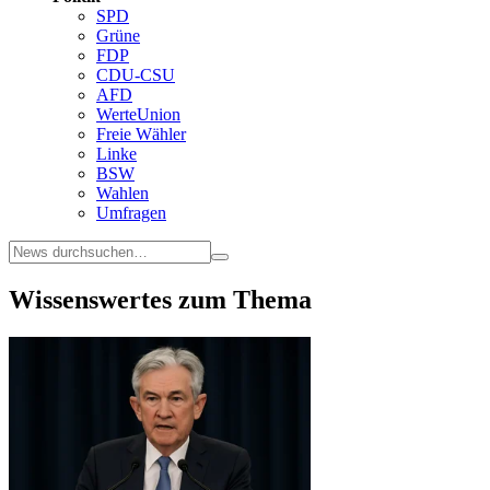
SPD
Grüne
FDP
CDU-CSU
AFD
WerteUnion
Freie Wähler
Linke
BSW
Wahlen
Umfragen
Wissenswertes zum Thema