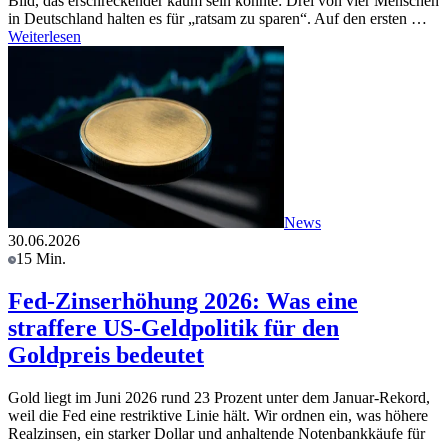
Bild, das erschreckender kaum sein könnte: Drei von vier Menschen
in Deutschland halten es für „ratsam zu sparen“. Auf den ersten …
Weiterlesen
News
30.06.2026
15 Min.
Fed-Zinserhöhung 2026: Was eine
straffere US-Geldpolitik für den
Goldpreis bedeutet
Gold liegt im Juni 2026 rund 23 Prozent unter dem Januar-Rekord,
weil die Fed eine restriktive Linie hält. Wir ordnen ein, was höhere
Realzinsen, ein starker Dollar und anhaltende Notenbankkäufe für