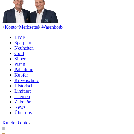
Konto
Merkzettel
Warenkorb
LIVE
Sparplan
Neuheiten
Gold
Silber
Platin
Palladium
Kupfer
Krisenschutz
Historisch
Limitiert
Themen
Zubehör
News
Über uns
Kundenkonto