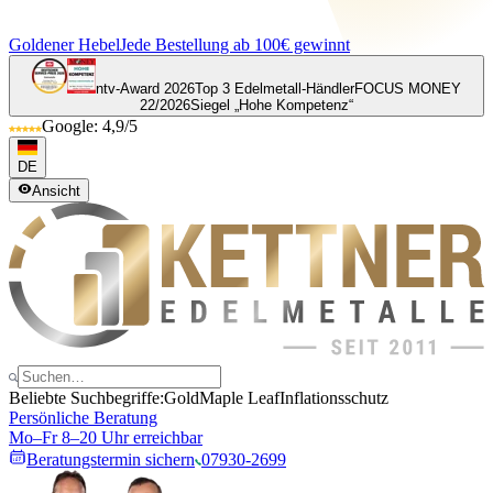
Goldener Hebel
Jede Bestellung ab 100€ gewinnt
ntv-Award 2026
Top 3 Edelmetall-Händler
FOCUS MONEY
22/2026
Siegel „Hohe Kompetenz“
Google: 4,9/5
DE
Ansicht
Beliebte Suchbegriffe:
Gold
Maple Leaf
Inflationsschutz
Persönliche Beratung
Mo–Fr 8–20 Uhr erreichbar
Beratungstermin sichern
07930-2699