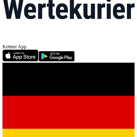
Kettner App