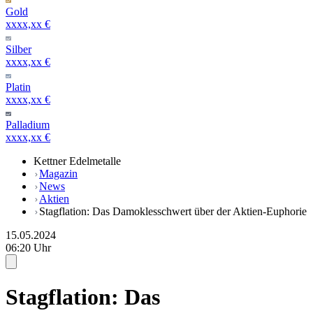
Gold
xxxx,xx €
Silber
xxxx,xx €
Platin
xxxx,xx €
Palladium
xxxx,xx €
Kettner Edelmetalle
Magazin
News
Aktien
Stagflation: Das Damoklesschwert über der Aktien-Euphorie
15.05.2024
06:20 Uhr
Stagflation: Das