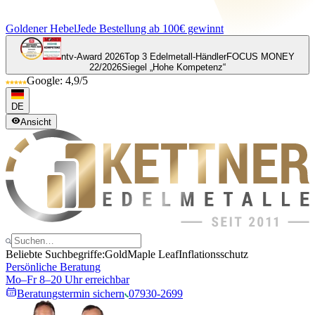
Goldener Hebel
Jede Bestellung ab 100€ gewinnt
ntv-Award 2026
Top 3 Edelmetall-Händler
FOCUS MONEY
22/2026
Siegel „Hohe Kompetenz“
Google: 4,9/5
DE
Ansicht
Beliebte Suchbegriffe:
Gold
Maple Leaf
Inflationsschutz
Persönliche Beratung
Mo–Fr 8–20 Uhr erreichbar
Beratungstermin sichern
07930-2699