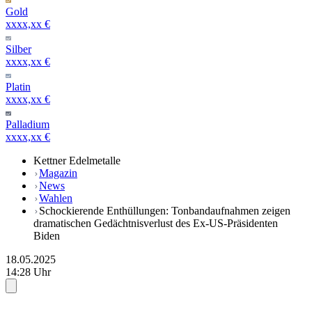
Gold
xxxx,xx €
Silber
xxxx,xx €
Platin
xxxx,xx €
Palladium
xxxx,xx €
Kettner Edelmetalle
Magazin
News
Wahlen
Schockierende Enthüllungen: Tonbandaufnahmen zeigen
dramatischen Gedächtnisverlust des Ex-US-Präsidenten
Biden
18.05.2025
14:28 Uhr