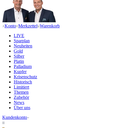
Konto
Merkzettel
Warenkorb
LIVE
Sparplan
Neuheiten
Gold
Silber
Platin
Palladium
Kupfer
Krisenschutz
Historisch
Limitiert
Themen
Zubehör
News
Über uns
Kundenkonto