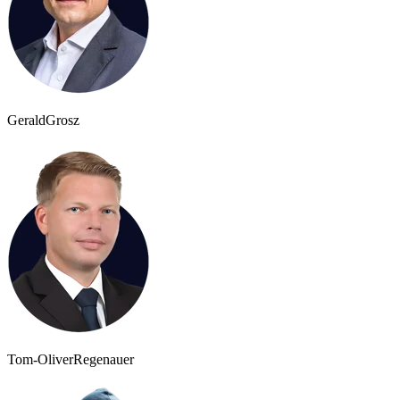
Gerald
Grosz
Tom-Oliver
Regenauer