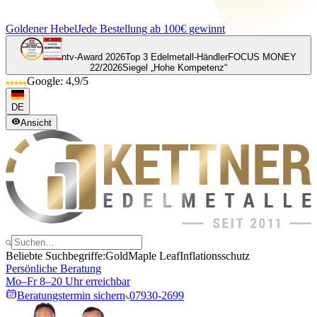
Goldener Hebel
Jede Bestellung ab 100€ gewinnt
ntv-Award 2026
Top 3 Edelmetall-Händler
FOCUS MONEY
22/2026
Siegel „Hohe Kompetenz“
Google: 4,9/5
DE
Ansicht
Beliebte Suchbegriffe:
Gold
Maple Leaf
Inflationsschutz
Persönliche Beratung
Mo–Fr 8–20 Uhr erreichbar
Beratungstermin sichern
07930-2699