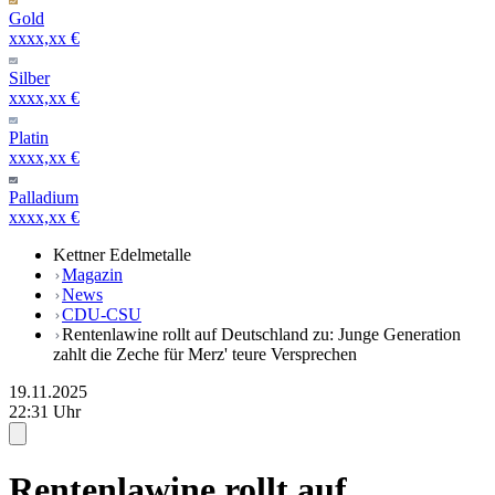
Gold
xxxx,xx €
Silber
xxxx,xx €
Platin
xxxx,xx €
Palladium
xxxx,xx €
Kettner Edelmetalle
Magazin
News
CDU-CSU
Rentenlawine rollt auf Deutschland zu: Junge Generation
zahlt die Zeche für Merz' teure Versprechen
19.11.2025
22:31 Uhr
Rentenlawine rollt auf