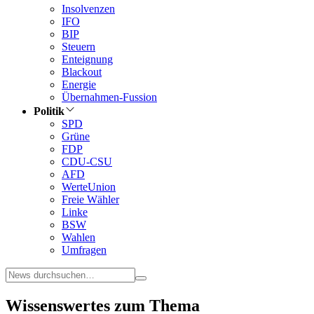
Insolvenzen
IFO
BIP
Steuern
Enteignung
Blackout
Energie
Übernahmen-Fussion
Politik
SPD
Grüne
FDP
CDU-CSU
AFD
WerteUnion
Freie Wähler
Linke
BSW
Wahlen
Umfragen
Wissenswertes zum Thema