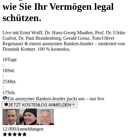
wie Sie Ihr Vermögen legal
schützen.
Live mit
Ernst Wolff, Dr. Hans-Georg Maaßen, Prof. Dr. Ulrike
Guérot, Dr. Paul Brandenburg, Gerald Grosz, Tom-Oliver
Regenauer & einem anonymen Banken-Insider
– moderiert von
Dominik Kettner
.
100 % kostenlos.
18
Tage
:
18
Std.
:
25
Min.
:
17
Sek.
Ein anonymer Banken-Insider packt aus – nur live
JETZT KOSTENLOS ANMELDEN
12.000
Anmeldungen