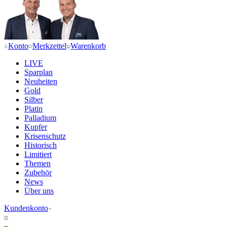
Konto
Merkzettel
Warenkorb
LIVE
Sparplan
Neuheiten
Gold
Silber
Platin
Palladium
Kupfer
Krisenschutz
Historisch
Limitiert
Themen
Zubehör
News
Über uns
Kundenkonto