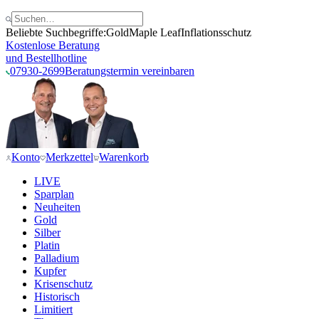
Beliebte Suchbegriffe:
Gold
Maple Leaf
Inflationsschutz
Kostenlose Beratung
und Bestellhotline
07930-2699
Beratungstermin vereinbaren
Konto
Merkzettel
Warenkorb
LIVE
Sparplan
Neuheiten
Gold
Silber
Platin
Palladium
Kupfer
Krisenschutz
Historisch
Limitiert