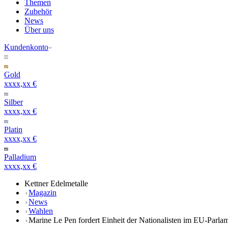
Themen
Zubehör
News
Über uns
Kundenkonto
Gold
xxxx,xx €
Silber
xxxx,xx €
Platin
xxxx,xx €
Palladium
xxxx,xx €
Kettner Edelmetalle
Magazin
News
Wahlen
Marine Le Pen fordert Einheit der Nationalisten im EU-Parlame